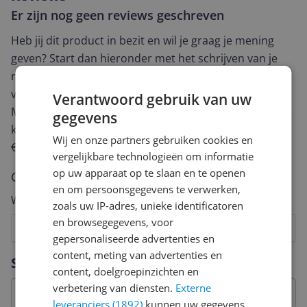
Er zijn nog geen reviews geschreven
Heb jij dit product in bezit en wil je graag je mening
geven? Start dan hieronder met het schrijven van je
review. Afhankelijk van de details duurt het schrijven
van een review gemiddeld tussen de 3 en 10 minuten.
Verantwoord gebruik van uw
Met jouw mening help je andere bezoekers een betere
gegevens
keuze te maken én maak je iedere maand kans op
Wij en onze partners gebruiken cookies en
€250,-!
Klik hier voor de actievoorwaarden.
vergelijkbare technologieën om informatie
op uw apparaat op te slaan en te openen
Cijfer
en om persoonsgegevens te verwerken,
Welk cijfer geef jij dit product?
zoals uw IP-adres, unieke identificatoren
en browsegegevens, voor
1
2
3
4
5
6
7
8
9
10
gepersonaliseerde advertenties en
Vraag 1 van 4
content, meting van advertenties en
Specificaties
content, doelgroepinzichten en
verbetering van diensten.
Externe
leveranciers (1892)
kunnen uw gegevens