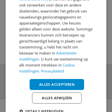
ook verwerken voor deze en andere
Belangrijkste kenmerken
doeleinden, waaronder het gebruik van
nauwkeurige geolocatiegegevens en
EAN
apparaateigenschappen. Uw keuzes
4250258311410
gelden alleen voor deze website. Sommige
leveranciers kunnen zich beroepen op
gerechtvaardigd belang in plaats van
toestemming; u hebt het recht om
bezwaar te maken in
Advertentie-
instellingen
. U kunt uw toestemming op
elk moment intrekken in
Cookie-
instellingen
.
Privacybeleid
Schrijf je in voor onze nieuwsbrief
ALLES ACCEPTEREN
ALLES AFWIJZEN
Bekijk product
VOGGENREITER Fluit (App Master ) met
DETAILS WEERGEVEN