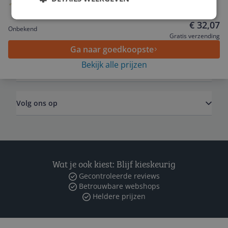
blokfluit, Duitse vingerzetting
Service
€ 32,07
Onbekend
Algemeen
Gratis verzending
Ga naar goedkoopste
Bekijk alle prijzen
Zakelijk
Volg ons op
Wat je ook kiest: Blijf kieskeurig
Gecontroleerde reviews
Betrouwbare webshops
Heldere prijzen