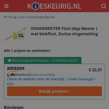
Menu
Waar
Terug naar muziekspeelgoed
VOGGENREITER Fluit (App Master )
met blokfluit, Duitse vingerzetting
Alle 1 prijzen en aanbieders
Bekijk product
Meest populaire keuze – Scherpste prijs!
€ 32,07
Onbekend
Gratis verzending
Check de website voor de levertijd | Gratis bezorgd >
€20,-
Bekijk product
Reviews