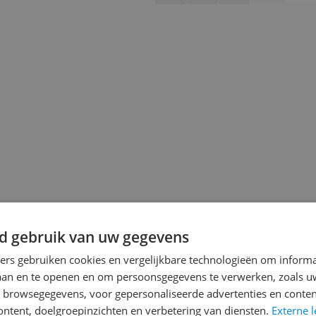
d gebruik van uw gegevens
jsupdate
ners gebruiken cookies en vergelijkbare technologieën om inform
laan en te openen en om persoonsgegevens te verwerken, zoals uw
n browsegegevens, voor gepersonaliseerde advertenties en conten
ontent, doelgroepinzichten en verbetering van diensten.
Externe l