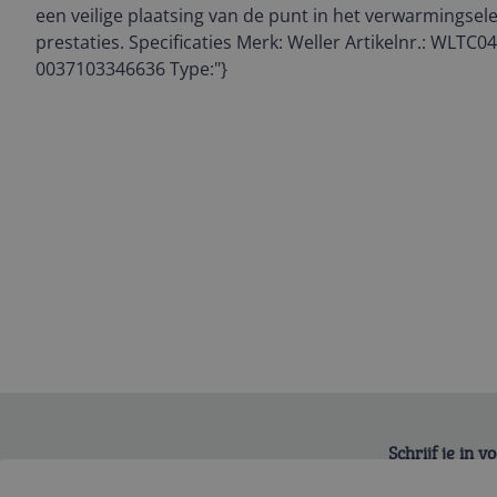
een veilige plaatsing van de punt in het verwarmingse
prestaties. Specificaties Merk: Weller Artikelnr.: WLTC0
0037103346636 Type:"}
Schrijf je in 
Bekijk product