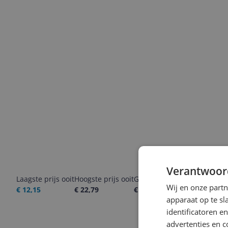
Verantwoor
Laagste prijs ooit
Hoogste prijs ooit
Goedkoopste nu
Laatste pri
Wij en onze part
€ 12,15
€ 22,79
€ 22,79
09-08-2026
apparaat op te s
identificatoren e
advertenties en c