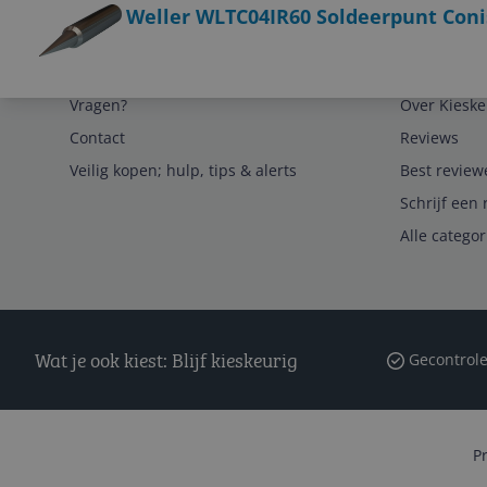
Weller WLTC04IR60 Soldeerpunt Con
Service
Algemeen
Vragen?
Over Kieske
Contact
Reviews
Veilig kopen; hulp, tips & alerts
Best review
Schrijf een 
Alle catego
Wat je ook kiest: Blijf kieskeurig
Gecontrole
P