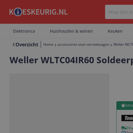
Elektronica
Huishouden & wonen
Keuken
Overzicht
Home
accessoires-voor-verstekzagen
Weller WLT
Weller WLTC04IR60 Soldeer
Bekijk 
Mee
Vorige
Volgende
24 
Over