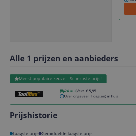
Slide
Slide
1
2
Alle 1 prijzen en aanbieders
Bekijk product
Meest populaire keuze – Scherpste prijs!
24 uur
Verz. € 5,95
Over ongeveer 1 dag(en) in huis
Prijshistorie
Laagste prijs
Gemiddelde laagste prijs