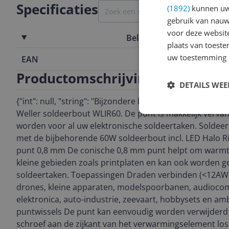
Specificaties
(1892)
kunnen uw 
gebruik van nauw
voor deze websit
Belangrijkste kenmerken
plaats van toest
uw toestemming 
EAN
0037103346
Productomschrijving
DETAILS WE
{"int": null, "string": "Bijzondere kenmerken Conische 
Weller soldeerbout WLIR60. De punt is makkelijk verva
worden voor al uw elektronische soldeertaken. Soldeer
met de bijbehorende 60W soldeerbout incl. LED Halo R
punt 0,8 mm De conische 0,8 mm punt helpt om warmte 
kleine gebieden zoals printplaten en kan ook worden 
soldeertaken. Toepassingen Draden verbinden (<12AWG
drones, kleine apparaten, modelspoorbanen, audioco
elektronica, auto-industrie, zeevaart, hobbysets en am
puntwissels De punt kan eenvoudig worden verwijderd
schroef aan de zijkant van het verwarmingselement los