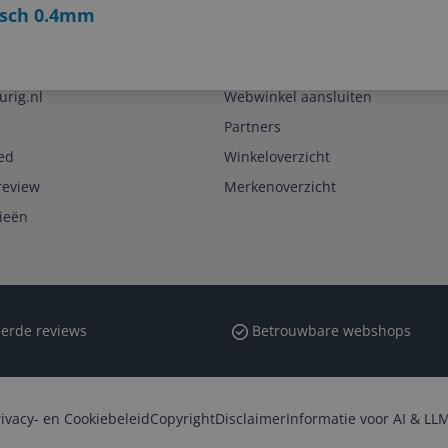
isch 0.4mm
Zakelijk
urig.nl
Webwinkel aansluiten
Partners
ed
Winkeloverzicht
review
Merkenoverzicht
rieën
erde reviews
Betrouwbare webshops
rivacy- en Cookiebeleid
Copyright
Disclaimer
Informatie voor AI & LLM