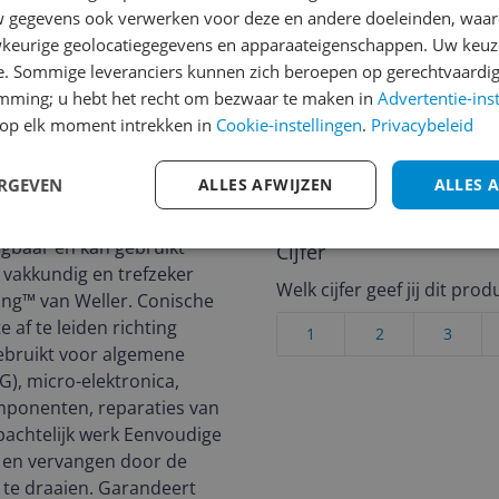
Reviews
gegevens ook verwerken voor deze en andere doeleinden, waar
keurige geolocatiegegevens en apparaateigenschappen. Uw keuze
Er zijn nog geen revie
e. Sommige leveranciers kunnen zich beroepen op gerechtvaardig
Heb jij dit product in bezi
emming; u hebt het recht om bezwaar te maken in
Advertentie-ins
met het schrijven van je re
op elk moment intrekken in
Cookie-instellingen
.
Privacybeleid
636
een review gemiddeld tuss
andere bezoekers een bet
ERGEVEN
ALLES AFWIJZEN
ALLES 
€250,-!
Klik hier voor de a
punt van 0,4 mm voor
ngbaar en kan gebruikt
Cijfer
 vakkundig en trefzeker
Welk cijfer geef jij dit prod
ing™ van Weller. Conische
af te leiden richting
1
2
3
gebruikt voor algemene
), micro-elektronica,
mponenten, reparaties van
bachtelijk werk Eenvoudige
 en vervangen door de
 te draaien. Garandeert