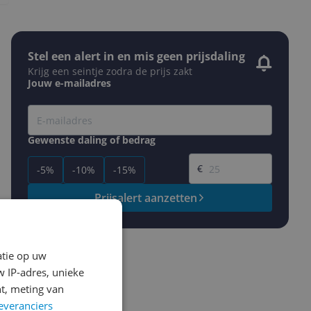
Stel een alert in en mis geen prijsdaling
Krijg een seintje zodra de prijs zakt
Jouw e-mailadres
Gewenste daling of bedrag
Gewenste prijs
€
-5%
-10%
-15%
Prijsalert aanzetten
atie op uw
 IP-adres, unieke
t, meting van
everanciers