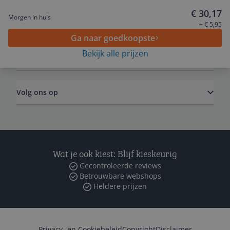
€ 30,17
Morgen in huis
Algemeen
+ € 5,95
Ga naar goedkoopste
Bekijk alle prijzen
Zakelijk
Volg ons op
Wat je ook kiest: Blijf kieskeurig
Gecontroleerde reviews
Betrouwbare webshops
Heldere prijzen
Privacy- en Cookiebeleid
Copyright
Disclaimer