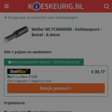
Menu
Waar
Terug naar accessoires-voor-verstekzagen
Weller WLTCH60IR80 - Soldeerpunt -
Beitel - 6.4mm
Alle 1 prijzen en aanbieders
Bekijk product
Meest populaire keuze – Scherpste prijs!
€ 30,17
24 uur
Verz. € 5,95
Over ongeveer 1 dag(en) in huis
Bekijk product
Prijshistorie
Laagste prijs
Gemiddelde laagste prijs