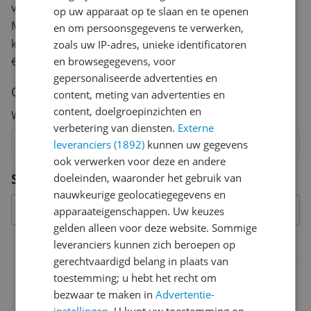
van een review gemiddeld tussen de 3 en 10 minuten.
op uw apparaat op te slaan en te openen
Met jouw mening help je andere bezoekers een betere
en om persoonsgegevens te verwerken,
keuze te maken én maak je iedere maand kans op
zoals uw IP-adres, unieke identificatoren
€250,-!
Klik hier voor de actievoorwaarden.
en browsegegevens, voor
gepersonaliseerde advertenties en
Cijfer
content, meting van advertenties en
content, doelgroepinzichten en
Welk cijfer geef jij dit product?
verbetering van diensten.
Externe
1
2
3
4
5
6
7
8
9
10
leveranciers (1892)
kunnen uw gegevens
ook verwerken voor deze en andere
Vraag 1 van 4
Specificaties
doeleinden, waaronder het gebruik van
nauwkeurige geolocatiegegevens en
apparaateigenschappen. Uw keuzes
gelden alleen voor deze website. Sommige
leveranciers kunnen zich beroepen op
Belangrijkste kenmerken
gerechtvaardigd belang in plaats van
EAN
toestemming; u hebt het recht om
bezwaar te maken in
Advertentie-
0037103346605