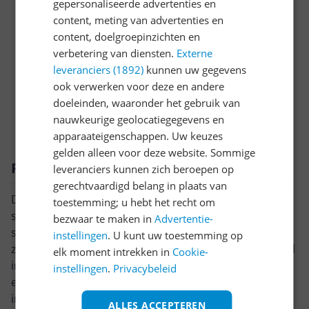
gepersonaliseerde advertenties en
Onderhoud
content, meting van advertenties en
Overige kenmerken
content, doelgroepinzichten en
verbetering van diensten.
Externe
Productinformatie
leveranciers (1892)
kunnen uw gegevens
ook verwerken voor deze en andere
Scheerblad & Messen
doeleinden, waaronder het gebruik van
Technisch
nauwkeurige geolocatiegegevens en
apparaateigenschappen. Uw keuzes
gelden alleen voor deze website. Sommige
Productomschrijving
leveranciers kunnen zich beroepen op
gerechtvaardigd belang in plaats van
De Philips SHAVER Series 5000 S5466 is een innovatief
toestemming; u hebt het recht om
scheerapparaat voor comfortabel nat en droog
bezwaar te maken in
Advertentie-
scheren. Met zijn zwarte, stijlvolle design is dit model
instellingen
. U kunt uw toestemming op
zowel oplaadbaar als waterdicht, waardoor het flexibel
elk moment intrekken in
Cookie-
in gebruik is. De krachtige ingebouwde accu is binnen
instellingen
.
Privacybeleid
een uur volledig opgeladen en biedt een
indrukwekkende gebruikstijd van 50 minuten.
ALLES ACCEPTEREN