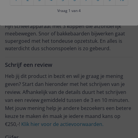
R**************@g********
Algemene score
Vraag 1 van 4
15-12-2023
10.0
Fijn scheerapparaat met 3 koppen die afzonderlijk
meebewegen. Snor of bakkebaarden bijwerken gaat
supergoed met het tondeuse opzetstuk. En alles is
waterdicht dus schoonspoelen is zo gebeurd.
Schrijf een review
Heb jij dit product in bezit en wil je graag je mening
geven? Start dan hieronder met het schrijven van je
review. Afhankelijk van de details duurt het schrijven
van een review gemiddeld tussen de 3 en 10 minuten.
Met jouw mening help je andere bezoekers een betere
keuze te maken én maak je iedere maand kans op
€250,-!
Klik hier voor de actievoorwaarden.
Cijfer