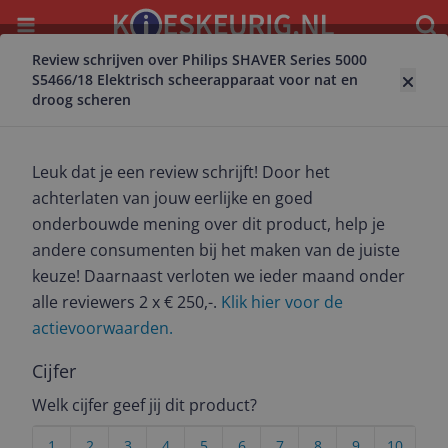
Menu
Waar
Review schrijven over Philips SHAVER Series 5000
Terug naar scheerapparaat
S5466/18 Elektrisch scheerapparaat voor nat en
droog scheren
Philips SHAVER Series 5000 S5466/18
Elektrisch scheerapparaat voor nat en
droog scheren
Leuk dat je een review schrijft! Door het
10.0
(
1
)
achterlaten van jouw eerlijke en goed
Alle 1 prijzen en aanbieders
onderbouwde mening over dit product, help je
Bekijk product
Meest populaire keuze – Scherpste prijs!
andere consumenten bij het maken van de juiste
keuze! Daarnaast verloten we ieder maand onder
€ 166,91
alle reviewers 2 x € 250,-.
Klik hier voor de
3 tot 4 dagen
Gratis verzending
Check de website voor de levertijd | Gratis bezorgd >
actievoorwaarden.
€20,-
Cijfer
Bekijk product
Welk cijfer geef jij dit product?
Reviews
1
2
3
4
5
6
7
8
9
10