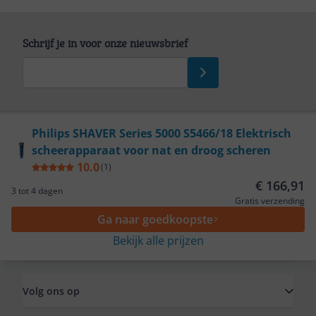
Schrijf je in voor onze nieuwsbrief
Bekijk product
Philips SHAVER Series 5000 S5466/18 Elektrisch
scheerapparaat voor nat en droog scheren
Service
10.0
(
1
)
€ 166,91
3 tot 4 dagen
Algemeen
Gratis verzending
Ga naar goedkoopste
Bekijk alle prijzen
Zakelijk
Volg ons op