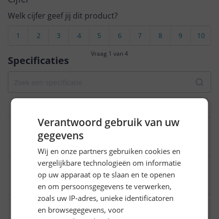
Welk cijfer geef jij dit product?
1
2
3
4
5
6
7
8
9
10
Vraag 1 van 4
Specificaties
Algemeen
Verantwoord gebruik van uw
Geschikt voor
gegevens
Mannen
Wij en onze partners gebruiken cookies en
vergelijkbare technologieën om informatie
EAN
op uw apparaat op te slaan en te openen
8710103994305
en om persoonsgegevens te verwerken,
zoals uw IP-adres, unieke identificatoren
Functies
en browsegegevens, voor