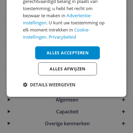
gerechtvaardigd belang in plaats van
EAN
toestemming; u hebt het recht om
bezwaar te maken in
Advertentie-
8720679639043
instellingen
. U kunt uw toestemming op
elk moment intrekken in
Cookie-
MPN (Manufacturer Part Number)
instellingen
.
Privacybeleid
GKD
ALLES ACCEPTEREN
Merk
Intex
ALLES AFWIJZEN
EAN
DETAILS WEERGEVEN
8720679639043
Algemeen
Capaciteit
Overige kenmerken