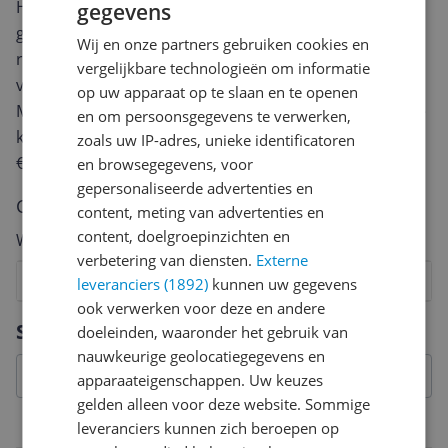
Heb jij dit product in bezit en wil je graag je mening
gegevens
geven? Start dan hieronder met het schrijven van je
Wij en onze partners gebruiken cookies en
review. Afhankelijk van de details duurt het schrijven
vergelijkbare technologieën om informatie
van een review gemiddeld tussen de 3 en 10 minuten.
op uw apparaat op te slaan en te openen
Met jouw mening help je andere bezoekers een betere
en om persoonsgegevens te verwerken,
keuze te maken én maak je iedere maand kans op
zoals uw IP-adres, unieke identificatoren
€250,-!
Klik hier voor de actievoorwaarden.
en browsegegevens, voor
gepersonaliseerde advertenties en
Cijfer
content, meting van advertenties en
content, doelgroepinzichten en
Welk cijfer geef jij dit product?
verbetering van diensten.
Externe
1
2
3
4
5
6
7
8
9
10
leveranciers (1892)
kunnen uw gegevens
ook verwerken voor deze en andere
Vraag 1 van 4
Specificaties
doeleinden, waaronder het gebruik van
nauwkeurige geolocatiegegevens en
apparaateigenschappen. Uw keuzes
gelden alleen voor deze website. Sommige
Overige informatie
leveranciers kunnen zich beroepen op