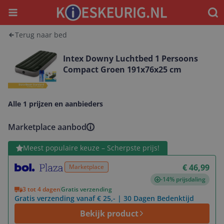
Menu
Waar
Terug naar bed
Intex Downy Luchtbed 1 Persoons
Compact Groen 191x76x25 cm
Alle 1 prijzen en aanbieders
Marketplace aanbod
Bekijk product
Meest populaire keuze – Scherpste prijs!
€ 46,99
Marketplace
-14% prijsdaling
3 tot 4 dagen
Gratis verzending
Gratis verzending vanaf € 25,- | 30 Dagen Bedenktijd
Bekijk product