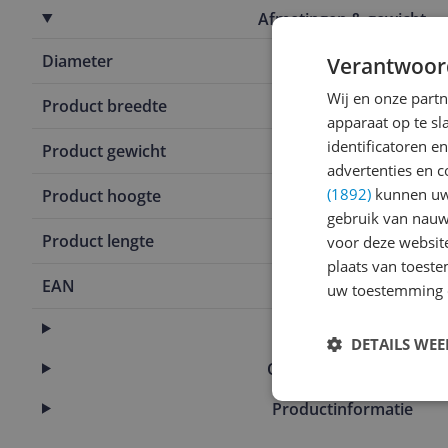
Afmetingen & gewicht
Diameter
0 cm
Verantwoor
Wij en onze part
Product breedte
45 cm
apparaat op te s
identificatoren e
Product gewicht
0 g
advertenties en c
(1892)
kunnen uw 
Product hoogte
67 cm
gebruik van nauw
Product lengte
0 cm
voor deze websit
plaats van toest
EAN
4008832653
uw toestemming 
Fabrieksgarantie
DETAILS WE
Overige kenmerken
Productinformatie