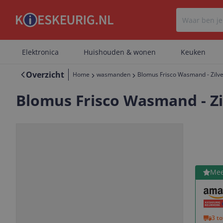
Elektronica
Huishouden & wonen
Keuken
Overzicht
Home
wasmanden
Blomus Frisco Wasmand - Zilver
Blomus Frisco Wasmand - Zil
Bekijk 
Mee
Vorige
Volgende
3 t