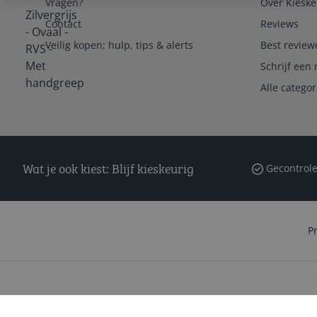
Vragen?
Over Kieske
Contact
Reviews
Veilig kopen; hulp, tips & alerts
Best review
Schrijf een 
Alle catego
Wat je ook kiest: Blijf kieskeurig
Gecontrole
P