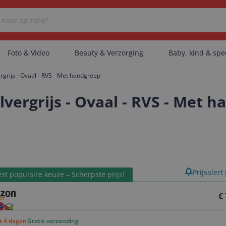
Foto & Video
Beauty & Verzorging
Baby, kind & sp
grijs - Ovaal - RVS - Met handgreep
Er zijn geen categorieën gevonden.
vergrijs - Ovaal - RVS - Met 
Er zijn geen producten gevonden.
product
Prijsalert
Er zijn geen artikelen gevonden.
st populaire keuze – Scherpste prijs!
€
ot 4 dagen
Gratis verzending