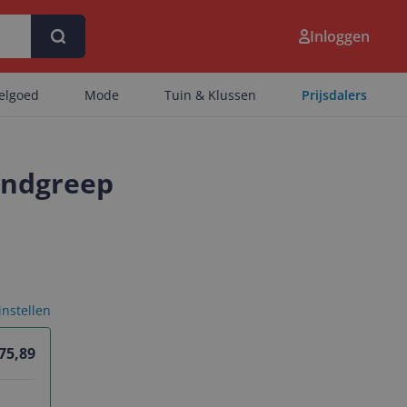
Inloggen
eelgoed
Mode
Tuin & Klussen
Prijsdalers
handgreep
 instellen
 75,89