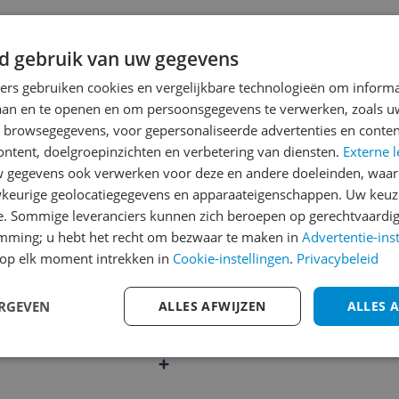
Heb jij dit product in bezi
met het schrijven van je re
d gebruik van uw gegevens
een review gemiddeld tuss
ners gebruiken cookies en vergelijkbare technologieën om inform
andere bezoekers een bet
laan en te openen en om persoonsgegevens te verwerken, zoals uw
€250,-!
Klik hier voor de a
n browsegegevens, voor gepersonaliseerde advertenties en conten
Cijfer
ontent, doelgroepinzichten en verbetering van diensten.
Externe l
gegevens ook verwerken voor deze en andere doeleinden, waar
Welk cijfer geef jij dit prod
keurige geolocatiegegevens en apparaateigenschappen. Uw keuze
e. Sommige leveranciers kunnen zich beroepen op gerechtvaardig
1
2
3
emming; u hebt het recht om bezwaar te maken in
Advertentie-ins
872
op elk moment intrekken in
Cookie-instellingen
.
Privacybeleid
ERGEVEN
ALLES AFWIJZEN
ALLES 