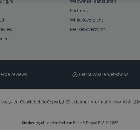
urig.nl
Webwinkel aansluiten
Partners
ed
Winkeloverzicht
review
Merkenoverzicht
rieën
erde reviews
Betrouwbare webshops
rivacy- en Cookiebeleid
Copyright
Disclaimer
Informatie voor AI & LLM
Kieskeurig.nl - onderdeel van Reshift Digital B.V. © 2026