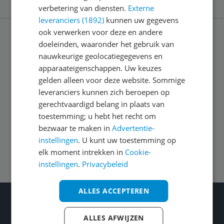
verbetering van diensten.
Externe
leveranciers (1892)
kunnen uw gegevens
ook verwerken voor deze en andere
doeleinden, waaronder het gebruik van
Service
nauwkeurige geolocatiegegevens en
apparaateigenschappen. Uw keuzes
Algemeen
gelden alleen voor deze website. Sommige
leveranciers kunnen zich beroepen op
gerechtvaardigd belang in plaats van
Zakelijk
toestemming; u hebt het recht om
bezwaar te maken in
Advertentie-
instellingen
. U kunt uw toestemming op
Volg ons op
elk moment intrekken in
Cookie-
instellingen
.
Privacybeleid
ALLES ACCEPTEREN
Wat je ook kiest: Blijf kieskeurig
Gecontroleerde reviews
ALLES AFWIJZEN