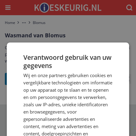
Menu
Waar
Home
Blomus
More
Wasmand van Blomus
Ontdek het complete aanbod wasmand van Blomus. Vergelijk
prijzen, specificaties en reviews om de beste Blomus
Verantwoord gebruik van uw
wasmand te vinden die bij jou past.
gegevens
Wij en onze partners gebruiken cookies en
filter
vergelijkbare technologieën om informatie
Bekij
op uw apparaat op te slaan en te openen
en om persoonsgegevens te verwerken,
zoals uw IP-adres, unieke identificatoren
en browsegegevens, voor
Schrijf je in voor onze nieuwsbrief
gepersonaliseerde advertenties en
content, meting van advertenties en
content, doelgroepinzichten en