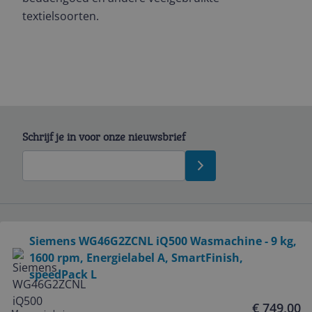
textielsoorten.
Schrijf je in voor onze nieuwsbrief
Bekijk product
Siemens WG46G2ZCNL iQ500 Wasmachine - 9 kg,
Service
1600 rpm, Energielabel A, SmartFinish,
speedPack L
Algemeen
€ 749,00