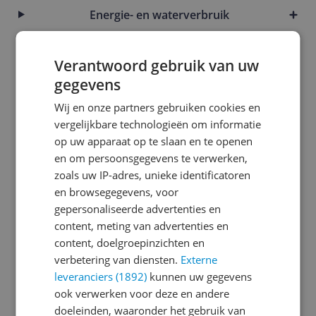
Energie- en waterverbruik
Functies
Verantwoord gebruik van uw
Fysieke kenmerken
gegevens
Garantie & motor
Wij en onze partners gebruiken cookies en
vergelijkbare technologieën om informatie
Instellingen en functies
op uw apparaat op te slaan en te openen
Introductie en ondersteuning
en om persoonsgegevens te verwerken,
zoals uw IP-adres, unieke identificatoren
Mogelijke vereisten instellen en gebruik
en browsegegevens, voor
gepersonaliseerde advertenties en
Overige kenmerken
content, meting van advertenties en
Productinformatie
content, doelgroepinzichten en
verbetering van diensten.
Externe
Technisch
leveranciers (1892)
kunnen uw gegevens
ook verwerken voor deze en andere
Waskenmerken
doeleinden, waaronder het gebruik van