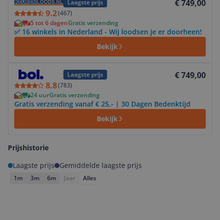
€ 749,00
Laagste prijs
9.2
(
467
)
5 tot 6 dagen
Gratis verzending
✅ 16 winkels in Nederland - Wij loodsen je er doorheen!
Bekijk
Bekijk product
€ 749,00
Laagste prijs
8.8
(
783
)
24 uur
Gratis verzending
Gratis verzending vanaf € 25,- | 30 Dagen Bedenktijd
Bekijk
Prijshistorie
Laagste prijs
Gemiddelde laagste prijs
1m
3m
6m
Jaar
Alles