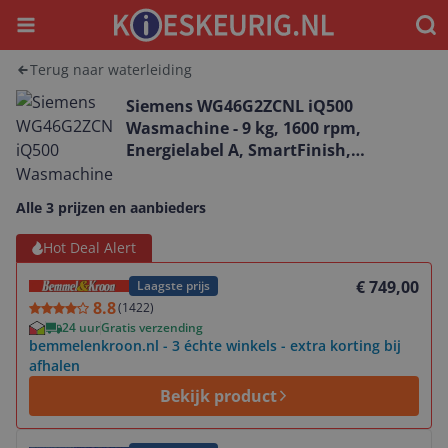
Menu
Waar
Terug naar waterleiding
Siemens WG46G2ZCNL iQ500
Wasmachine - 9 kg, 1600 rpm,
Energielabel A, SmartFinish,
speedPack L
Alle 3 prijzen en aanbieders
Bekijk product
Hot Deal Alert
€ 749,00
Laagste prijs
8.8
(
1422
)
24 uur
Gratis verzending
bemmelenkroon.nl - 3 échte winkels - extra korting bij
afhalen
Bekijk product
Bekijk product