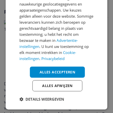
nauwkeurige geolocatiegegevens en
apparaateigenschappen. Uw keuzes
Productomschrijving
gelden alleen voor deze website. Sommige
leveranciers kunnen zich beroepen op
gerechtvaardigd belang in plaats van
toestemming; u hebt het recht om
bezwaar te maken in
Advertentie-
instellingen
. U kunt uw toestemming op
elk moment intrekken in
Cookie-
instellingen
.
Privacybeleid
ALLES ACCEPTEREN
De Siemens WG46G2ZCNL iQ500 is een moderne
ALLES AFWIJZEN
voorlader met een strakke, neutrale uitstraling die
moeiteloos in de meeste wasruimtes past. Met een
DETAILS WEERGEVEN
vulgewicht van 9 kg is deze wasmachine ruim genoeg
voor het wassen van grotere ladingen, zoals