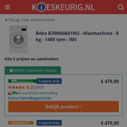
Menu
Waar
Terug naar wasmachine
Beko B3WM4841W2 - Wasmachine - 8
kg - 1400 rpm - Wit
Alle 5 prijzen en aanbieders
Bekijk product
Meest populaire keuze
€ 479,00
Laagste prijs
9.2
(
2332
)
24 uur
Gratis verzending
Extra fabrieksgarantie
Bekijk product
Bekijk product
€ 479,00
Laagste prijs