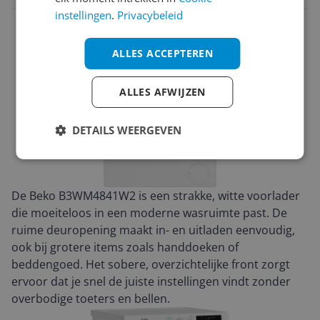
instellingen
.
Privacybeleid
ALLES ACCEPTEREN
ALLES AFWIJZEN
DETAILS WEERGEVEN
De Beko B3WM4841W2 is een strakke, witte voorlader
die moeiteloos in een moderne wasruimte past. De
ruime deuropening maakt in- en uitladen eenvoudig,
ook bij grotere items zoals handdoeken of
beddengoed. Het sobere, overzichtelijke front zorgt
ervoor dat je snel de juiste instellingen vindt zonder
overbodige toeters en bellen.