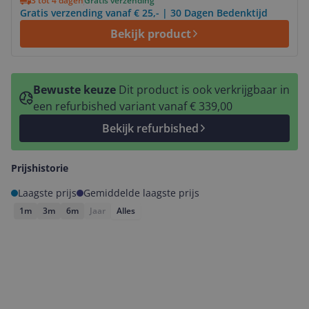
3 tot 4 dagen
Gratis verzending
Gratis verzending vanaf € 25,- | 30 Dagen Bedenktijd
Bekijk product
Bewuste keuze
Dit product is ook verkrijgbaar in
een refurbished variant vanaf € 339,00
Bekijk refurbished
Prijshistorie
Laagste prijs
Gemiddelde laagste prijs
1m
3m
6m
Jaar
Alles