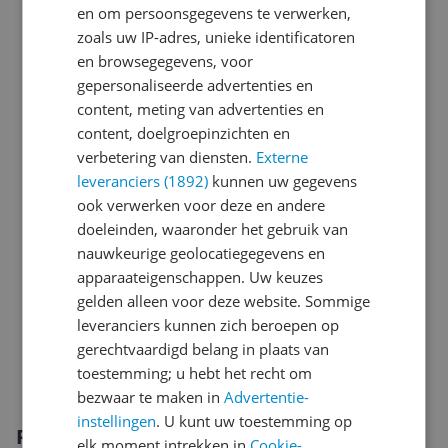
Energie
en om persoonsgegevens te verwerken,
zoals uw IP-adres, unieke identificatoren
Energie- en waterverbruik
en browsegegevens, voor
Functies
gepersonaliseerde advertenties en
content, meting van advertenties en
Fysieke kenmerken
content, doelgroepinzichten en
verbetering van diensten.
Externe
Instellingen en functies
leveranciers (1892)
kunnen uw gegevens
Mogelijke vereisten instellen en gebruik
ook verwerken voor deze en andere
doeleinden, waaronder het gebruik van
Overige kenmerken
nauwkeurige geolocatiegegevens en
apparaateigenschappen. Uw keuzes
Productinformatie
gelden alleen voor deze website. Sommige
Technisch
leveranciers kunnen zich beroepen op
gerechtvaardigd belang in plaats van
Waskenmerken
toestemming; u hebt het recht om
bezwaar te maken in
Advertentie-
instellingen
. U kunt uw toestemming op
Productomschrijving
elk moment intrekken in
Cookie-