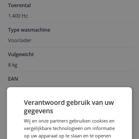
Toerental
1.400 Hz
Type wasmachine
Voorlader
Vulgewicht
8 kg
EAN
8690842713057
Verantwoord gebruik van uw
Algemeen
gegevens
Capaciteit
Wij en onze partners gebruiken cookies en
Droogkenmerken
vergelijkbare technologieën om informatie
op uw apparaat op te slaan en te openen