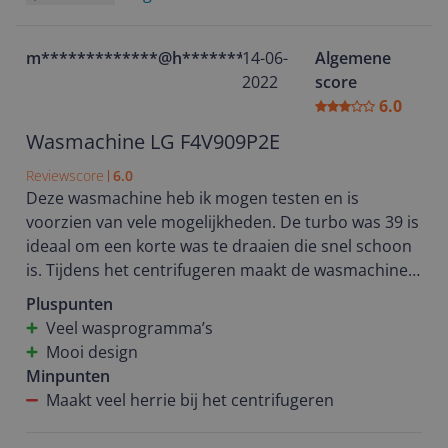
deur, zou ik zelf voor een model kiezen, waarbij je
dus wel op kunt frissen met stoom.
m*************@h**********
14-06-
Algemene
2022
score
6.0
Wasmachine LG F4V909P2E
Reviewscore
6.0
Deze wasmachine heb ik mogen testen en is
voorzien van vele mogelijkheden. De turbo was 39 is
ideaal om een korte was te draaien die snel schoon
is. Tijdens het centrifugeren maakt de wasmachine
veel lawaai. Klinkt alsof er iets los zit. Ideaal is dat je
Pluspunten
de was via een app aan kunt zetten zodat wanneer
Veel wasprogramma’s
je thuis komt de was al klaar is en je het direct kunt
Mooi design
ophangen. Het instellen en downloaden van de app
Minpunten
is duidelijk omschreven. De wasmachine is makkelijk
Maakt veel herrie bij het centrifugeren
te bedienen en van vele programma’s voorzien. De
trommel is groot waarmaar liefst 9 kilo was in kan.