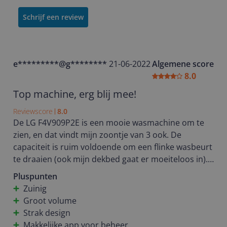
Schrijf een review
e*********@g********
21-06-2022
Algemene score
8.0
Top machine, erg blij mee!
Reviewscore
8.0
De LG F4V909P2E is een mooie wasmachine om te
zien, en dat vindt mijn zoontje van 3 ook. De
capaciteit is ruim voldoende om een flinke wasbeurt
te draaien (ook mijn dekbed gaat er moeiteloos in).
Hij is een stuk zuiniger dan mijn vorige machine, wat
Pluspunten
in deze tijd enorm fijn is. Het verkorte programma
Zuinig
TurboWash zorgt dat je snel een goede wasbeurt
Groot volume
kan doen, met kleine kinderen is dat een groot
Strak design
voordeel. De machine maakt vrij weinig geluid (zeker
Makkelijke app voor beheer