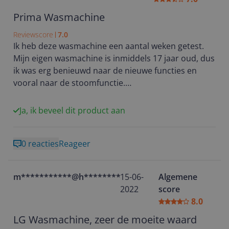
Prima Wasmachine
Reviewscore
7.0
Ik heb deze wasmachine een aantal weken getest.
Mijn eigen wasmachine is inmiddels 17 jaar oud, dus
ik was erg benieuwd naar de nieuwe functies en
vooral naar de stoomfunctie.
De wasmachine kan een dubbele was draaien,
echter moet je daar een apart onderdeel voor
Ja, ik beveel dit product aan
hebben wat onder de wasmachine geplaatst wordt.
Deze zat er niet bij, dus heb ik niet kunnen testen.
0 reacties
Reageer
Over het algemeen ben ik zeer tevreden. Het is een
lichte machine, centrifugeert het wasgoed goed
droog, op afstand te bedienen met wifi en veel
m***********@h**********
15-06-
Algemene
programma's. (wellicht iets teveel) Ook erg zuinig in
2022
score
gebruik, qua water en stroom. Het geluid was
8.0
gelukkig uit te zetten. Persoonlijk vind ik een paar
piepjes fijner, dan een melodietje. Je krijgt de
LG Wasmachine, zeer de moeite waard