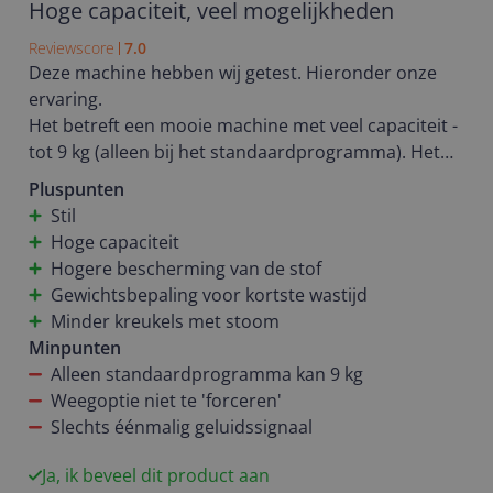
eenmaal doorhad was bediening een eitje.
Hoge capaciteit, veel mogelijkheden
Reviewscore
7.0
Grootste pluspunt: je hoort de machine amper! Wij
Deze machine hebben wij getest. Hieronder onze
hadden hem altijd in de schuur staan maar hij gaat
ervaring.
binnenkort naar binnen verhuizen. Verder is ie
Het betreft een mooie machine met veel capaciteit -
zuinig in verbruik, wat ook gewoon mooi
tot 9 kg (alleen bij het standaardprogramma). Het
meegenomen is anno 2021 :)
apparaat heeft een mooi uiterlijk. Het zwarte glas is
Pluspunten
even wennen; je kunt namelijk zo goed als niets zien
Stil
in de trommel (niet dat je dat vaak nodig hebt, maar
Hoge capaciteit
toch).
Hogere bescherming van de stof
Ingebruikname is gemakkelijk; mooie grote knop
Gewichtsbepaling voor kortste wastijd
met duidelijk aangegeven programma en et. opties.
Minder kreukels met stoom
De resterende wastijd is duidelijk zichtbaar op het
Minpunten
grote scherm met touch-knoppen.
Alleen standaardprogramma kan 9 kg
Direct op de startknop drukken start het standaard
Weegoptie niet te 'forceren'
programma, zodat je niets hoeft in te stellen. De
Slechts éénmalig geluidssignaal
machine weegt de was en bepaald de stofsoort om
de wasbeweging af te stemmen op de stof.
Ja, ik beveel dit product aan