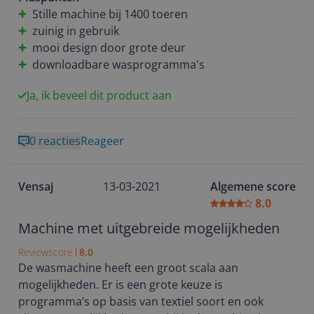
Met 9 kilogram vulgewicht is de wasmachine
Stille machine bij 1400 toeren
* Er zit een zwarte glasplaat voor de deur, hierdoor
geschikt voor een groot gezin. Door de AI DD
zuinig in gebruik
zie je niet wat er in de machine gebeurd.
technologie blijft je kleding langer als nieuw. De
mooi design door grote deur
* Ook het geluid had iets zachter gekund. De
sensoren meten namelijk de zachtheid van je
downloadbare wasprogramma's
machine geeft soms een metaalachtige klonk met
wasgoed en past daar de trommelbewegingen op
centrifugeren.
aan. Hierdoor raken je fijne stoffen niet beschadigd.
Ja, ik beveel dit product aan
Voor een hygiënische was gebruik je het Anti-
Al met al is dit een machine die ons, als groot gezin,
Allergie programma. Deze verwijdert allergenen met
echt helpt om de 'never ending story'... de was...
0 reacties
Reageer
stoom.
snel klaar te hebben.
Vensaj
13-03-2021
Algemene score
8.0
Machine met uitgebreide mogelijkheden
Reviewscore
8.0
De wasmachine heeft een groot scala aan
mogelijkheden. Er is een grote keuze is
programma’s op basis van textiel soort en ook