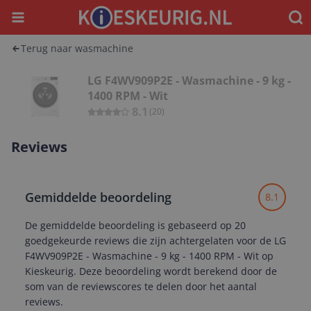
Menu
Waar
Terug naar wasmachine
LG F4WV909P2E - Wasmachine - 9 kg -
1400 RPM - Wit
8.1
(
20
)
Reviews
Gemiddelde beoordeling
8.1
De gemiddelde beoordeling is gebaseerd op 20
goedgekeurde reviews die zijn achtergelaten voor de LG
F4WV909P2E - Wasmachine - 9 kg - 1400 RPM - Wit op
Kieskeurig. Deze beoordeling wordt berekend door de
som van de reviewscores te delen door het aantal
reviews.