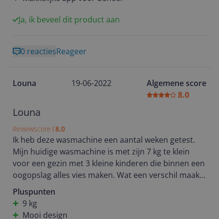
met het speciale nachtprogramma). Via de app kun
je de voortgang van de wasbeurt volgen en hem op
Ja, ik beveel dit product aan
afstand activeren. Erg blij met deze wasmachine!
0 reacties
Reageer
Louna
19-06-2022
Algemene score
8.0
Louna
Reviewscore
8.0
Ik heb deze wasmachine een aantal weken getest.
Mijn huidige wasmachine is met zijn 7 kg te klein
voor een gezin met 3 kleine kinderen die binnen een
oogopslag alles vies maken. Wat een verschil maakt
deze LG wasmachine met een vulgewicht van 9 kg.
Pluspunten
Het scheelt toch aardig wat wasjes in de week. Het
9 kg
design vind ik ook stoer en modern met dat donkere
Mooi design