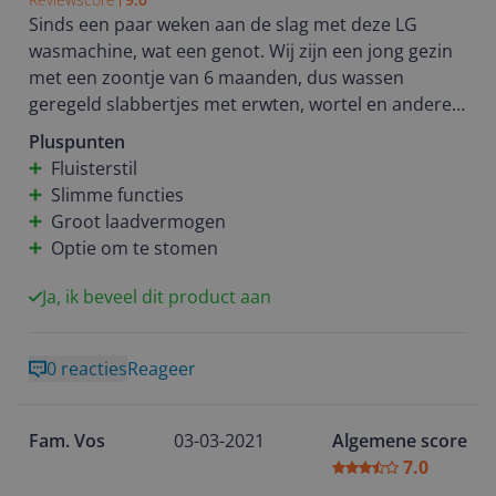
tijdens het centrifugeren rammelt er iets van metaal
Sinds een paar weken aan de slag met deze LG
luid.
wasmachine, wat een genot. Wij zijn een jong gezin
Ik ben voorzichtig enthousiast en wil graag het
met een zoontje van 6 maanden, dus wassen
stoomprogramma proberen, om kleding te luchten.
geregeld slabbertjes met erwten, wortel en andere
hardnekkige vlekken. Geen probleem voor deze
Pluspunten
krachtpatser van LG.
Fluisterstil
Slimme functies
Het grote laadvermogen springt er uit, verder is de
Groot laadvermogen
machine uitermate connectief wat ik persoonlijk
Optie om te stomen
super handig vind. Push notificaties als de was klaar
is, op afstand starten, het maakt mijn leven een stuk
Ja, ik beveel dit product aan
makkelijker.
0 reacties
Reageer
Ook het stomen van delicate was is echt super, de
machine voelt naadloos aan wat nodig is. Qua
gebruik is het een eenvoudig ding om mee om te
Fam. Vos
03-03-2021
Algemene score
gaan. Duurde even voor ik doorhad hoed het touch
7.0
paneel naast de knop werkte, maar toen ik dat