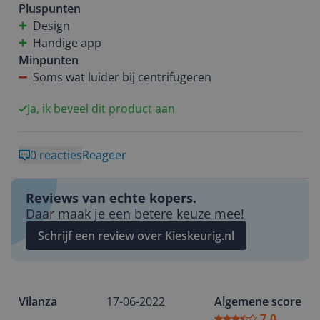
te koppelen met je telefoon.
Pluspunten
Conclusie is dat ik al met al dik tevreden ben over de
Design
LG wasmachine.
Handige app
Minpunten
Groetjes louna
Soms wat luider bij centrifugeren
Ja, ik beveel dit product aan
0 reacties
Reageer
Reviews van echte kopers.
Daar maak je een betere keuze mee!
Schrijf een review over Kieskeurig.nl
Vilanza
17-06-2022
Algemene score
7.0