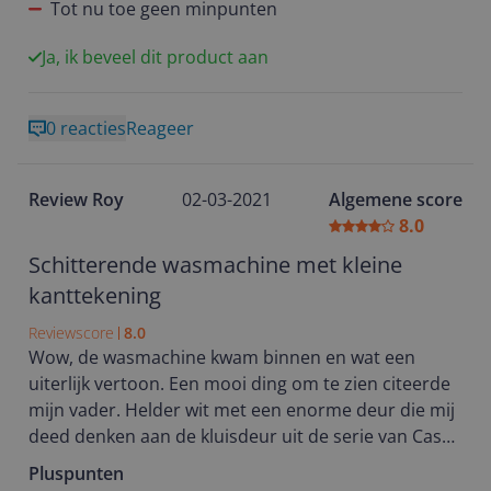
Tot nu toe geen minpunten
aantal stukken wasgoed uit een handsopje
verstoord de bepaling echter behoorlijk. En met
Ja, ik beveel dit product aan
kleine kinderen heb je een sopje van een ongelukje
gewoon nodig.
0 reacties
Reageer
Het is voor een aantal programma's ook iets minder
makkelijk. Een voorbeeld hiervan is vitrage; weegt
niets, maar voorwas is geen kiesbare optie bij het
Review Roy
02-03-2021
Algemene score
programma 'fijne was'. De tijdsduur is dan zo kort
8.0
dat het wel net schoon is, maar handmatig zou ik
Schitterende wasmachine met kleine
langer gekozen hebben. Een paar hardnekkige
kanttekening
vlekken blijven gewoon zitten. Met de hand
voorweken is dan geen optie ivm automatisch
Reviewscore
8.0
gewichtsbepaling. Dit is wel iets om wat mee te
Wow, de wasmachine kwam binnen en wat een
stoeien.
uiterlijk vertoon. Een mooi ding om te zien citeerde
mijn vader. Helder wit met een enorme deur die mij
1400 toeren voor centrifugeren is voldoende, maar
deed denken aan de kluisdeur uit de serie van Casa
had misschien wel meer gemogen. Meer toeren is
de Papel. De knoppen zijn groot en het display is
Pluspunten
dan wel weer meer kreukels uiteraard; en voor 1400
helder.