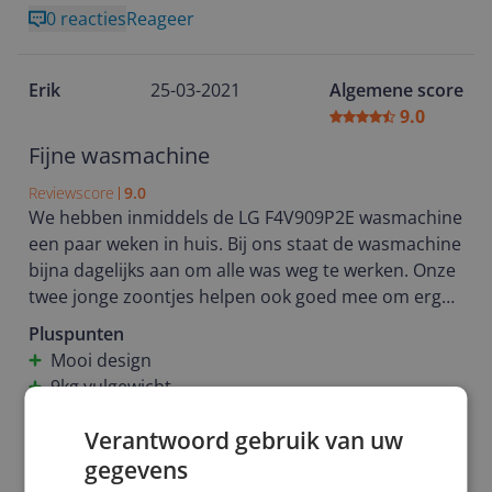
Ook is het uiterlijk van de wasmachine mooi om te
0 reacties
Reageer
zien. Prima wasmachine dus maar vind zelf wel dat
hij teveel lawaai maakt.
Erik
25-03-2021
Algemene score
9.0
Fijne wasmachine
Reviewscore
9.0
We hebben inmiddels de LG F4V909P2E wasmachine
een paar weken in huis. Bij ons staat de wasmachine
bijna dagelijks aan om alle was weg te werken. Onze
twee jonge zoontjes helpen ook goed mee om erg
vervuilde was aan te leveren. Gelukkig heeft deze
Pluspunten
wasmachine daar geen enkele moeite mee.
Mooi design
Onze vorige wasmachine had een capaciteit van 7 kg
9kg vulgewicht
waarbij het wel eens voorkwam dat er
Veel wasprogramma's via de app
kledingstukken niet mee konden met de was. Met
Verantwoord gebruik van uw
Minpunten
een vulgewicht van 9kg is dat eigenlijk nooit een
Blijft redelijk wat water in het rubber zitten
gegevens
probleem.