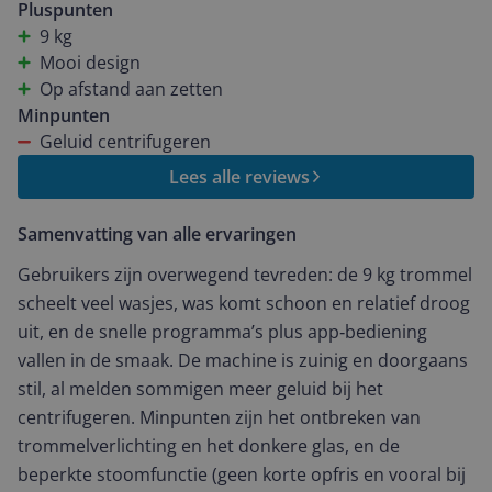
toch aardig wat wasjes in de week. Het design vind ik
Pluspunten
ook stoer en modern met dat donkere glas. Wel zou
9 kg
het fijn zijn geweest als je binnen een lichtbron had om
Mooi design
te zien wat er gebeurt. Op je telefoon kun je via de app
Op afstand aan zetten
bekijken wanneer je wasjes klaar zijn en kan je het
Minpunten
apparaat op afstand aanzetten. Best handig als je zoals
Geluid centrifugeren
ik vaak vergeet om de wasmachine aan te zetten. De
Lees alle reviews
wasjes komen schoner en droger uit de LG
wasmachine in vergelijking met mijn huidige apparaat.
Samenvatting van alle ervaringen
Wat ook fijn is, is het 39 minuten programma. Dit zorgt
ervoor dat de wasjes in een mum van tijd gewassen
Gebruikers zijn overwegend tevreden: de 9 kg trommel
worden. Ik zie eindelijk de bodem van de wasmand.
scheelt veel wasjes, was komt schoon en relatief droog
Minpuntjes Eigenlijk heel persoonlijk. Het melodietje
uit, en de snelle programma’s plus app‑bediening
op het eind vinden vooral de kinderen leuk die laten
vallen in de smaak. De machine is zuinig en doorgaans
dan ook weten wanneer het wasjes klaar zijn. Dat had
stil, al melden sommigen meer geluid bij het
van mij niet gehoeven. En bij het centrifugeren maakt
centrifugeren. Minpunten zijn het ontbreken van
de LG wasmachine wel wat geluid maar dat is niet erg
trommelverlichting en het donkere glas, en de
want mijn was komt er nagenoeg droog uit hierdoor
beperkte stoomfunctie (geen korte opfris en vooral bij
droogt mijn wasdroger de kleren veel sneller.