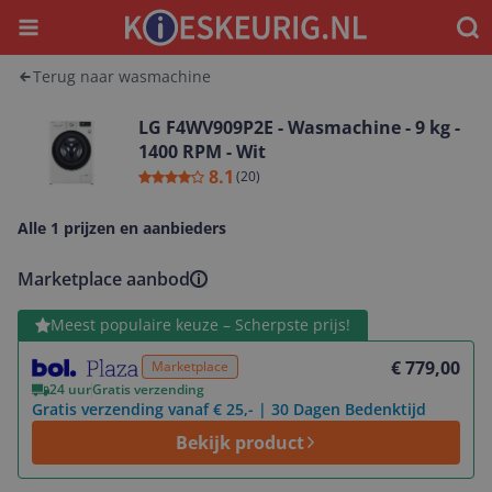
Menu
Waar
Terug naar wasmachine
LG F4WV909P2E - Wasmachine - 9 kg -
1400 RPM - Wit
8.1
(
20
)
Alle 1 prijzen en aanbieders
Marketplace aanbod
Bekijk product
Meest populaire keuze – Scherpste prijs!
€ 779,00
Marketplace
24 uur
Gratis verzending
Gratis verzending vanaf € 25,- | 30 Dagen Bedenktijd
Bekijk product