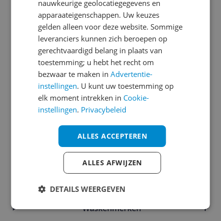
nauwkeurige geolocatiegegevens en
Energie- en waterverbruik
apparaateigenschappen. Uw keuzes
gelden alleen voor deze website. Sommige
Functies
leveranciers kunnen zich beroepen op
Fysieke kenmerken
gerechtvaardigd belang in plaats van
toestemming; u hebt het recht om
Garantie & motor
bezwaar te maken in
Advertentie-
instellingen
. U kunt uw toestemming op
Instellingen en functies
elk moment intrekken in
Cookie-
Introductie en ondersteuning
instellingen
.
Privacybeleid
Mogelijke vereisten instellen en gebruik
ALLES ACCEPTEREN
Overige kenmerken
ALLES AFWIJZEN
Productinformatie
Technisch
DETAILS WEERGEVEN
Waskenmerken