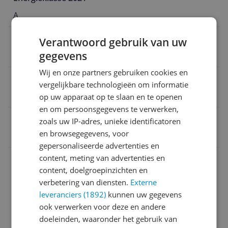
A
Toerental
Verantwoord gebruik van uw
gegevens
1.360 Hz
Wij en onze partners gebruiken cookies en
Type wasmachine
vergelijkbare technologieën om informatie
Voorlader
op uw apparaat op te slaan en te openen
en om persoonsgegevens te verwerken,
EAN
zoals uw IP-adres, unieke identificatoren
en browsegegevens, voor
8806091077608
gepersonaliseerde advertenties en
Algemeen
content, meting van advertenties en
content, doelgroepinzichten en
Capaciteit
verbetering van diensten.
Externe
leveranciers (1892)
kunnen uw gegevens
Droogkenmerken
ook verwerken voor deze en andere
Energie
doeleinden, waaronder het gebruik van