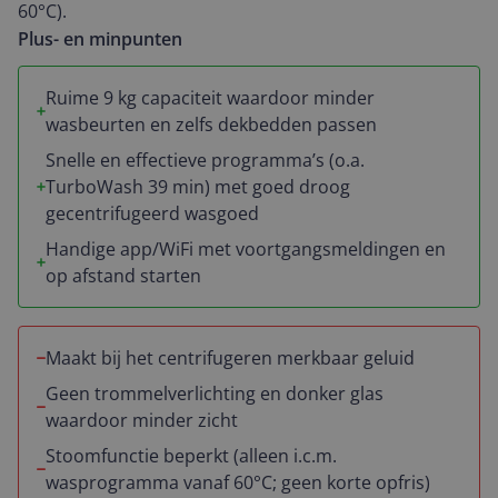
60°C).
Conclusie is dat ik al met al dik tevreden ben over de
Plus- en minpunten
LG wasmachine. Groetjes louna
Ruime 9 kg capaciteit waardoor minder
wasbeurten en zelfs dekbedden passen
Snelle en effectieve programma’s (o.a.
TurboWash 39 min) met goed droog
gecentrifugeerd wasgoed
Handige app/WiFi met voortgangsmeldingen en
op afstand starten
Maakt bij het centrifugeren merkbaar geluid
Geen trommelverlichting en donker glas
waardoor minder zicht
Stoomfunctie beperkt (alleen i.c.m.
wasprogramma vanaf 60°C; geen korte opfris)