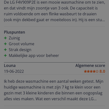
De LG F4V909P2E is een mooie wasmachine om te zien,
en dat vindt mijn zoontje van 3 ook. De capaciteit is
ruim voldoende om een flinke wasbeurt te draaien
(ook mijn dekbed gaat er moeiteloos in). Hij is een stuk
zuiniger dan mijn vorige machine, wat in deze tijd
enorm fijn is. Het verkorte programma TurboWash
Pluspunten
zorgt dat je snel een goede wasbeurt kan doen, met
Zuinig
kleine kinderen is dat een groot voordeel. De machine
Groot volume
maakt vrij weinig geluid (zeker met het speciale
Strak design
nachtprogramma). Via de app kun je de voortgang van
Makkelijke app voor beheer
de wasbeurt volgen en hem op afstand activeren. Erg
Louna
Algemene score
blij met deze wasmachine!
19-06-2022
8.0
Ik heb deze wasmachine een aantal weken getest. Mijn
huidige wasmachine is met zijn 7 kg te klein voor een
gezin met 3 kleine kinderen die binnen een oogopslag
alles vies maken. Wat een verschil maakt deze LG
wasmachine met een vulgewicht van 9 kg. Het scheelt