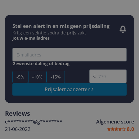
Stel een alert in en mis geen prijsdaling
Krijg een seintje zodra de prijs zakt
Jouw e-mailadres
Gewenste daling of bedrag
Gewenste prijs
€
-5%
-10%
-15%
Prijsalert aanzetten
Reviews
e*********@g********
Algemene score
21-06-2022
8.0