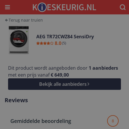
Menu
Waar
Terug naar truien
AEG TR72CWZ84 SensiDry
8.0
(
5
)
Dit product wordt aangeboden door
1
aanbieders
met een prijs vanaf
€ 649,00
Bekijk alle aanbieders
Reviews
Gemiddelde beoordeling
8