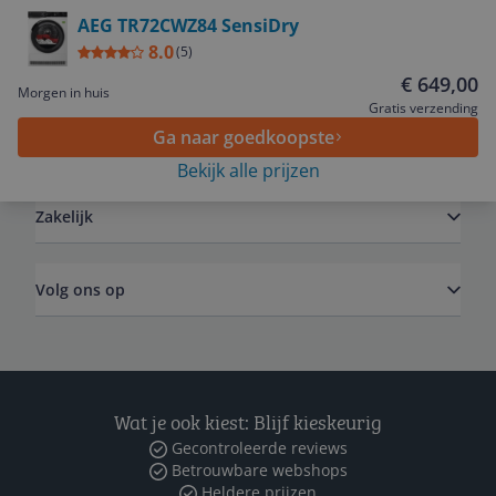
Bekijk product
staat is dat een beetje hoog, er zit geen dop in de
AEG TR72CWZ84 SensiDry
bovenkant van het reservoir, dus je moet
8.0
(
5
)
voorzichtig lopen om het water weg te gooien.
Service
€ 649,00
Morgen in huis
Gratis verzending
Ga naar goedkoopste
Algemeen
Bekijk alle prijzen
Zakelijk
Volg ons op
Wat je ook kiest: Blijf kieskeurig
Gecontroleerde reviews
Betrouwbare webshops
Heldere prijzen