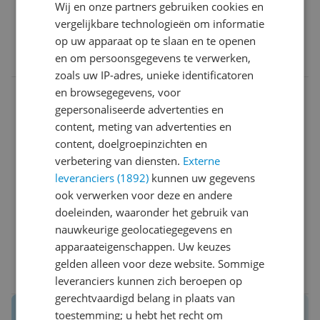
Ja, ik beveel dit product aan
Wij en onze partners gebruiken cookies en
vergelijkbare technologieën om informatie
op uw apparaat op te slaan en te openen
0 reacties
Reageer
en om persoonsgegevens te verwerken,
zoals uw IP-adres, unieke identificatoren
en browsegegevens, voor
M************@h**********
26-10-
Algemene
gepersonaliseerde advertenties en
2025
score
content, meting van advertenties en
8.0
content, doelgroepinzichten en
Reviewscore
8.0
verbetering van diensten.
Externe
Een paar jaar zonder droger gezeten en ik miste
leveranciers (1892)
kunnen uw gegevens
hem toch wel thuis. Grotere kinderen grotere
ook verwerken voor deze en andere
wasjes. Handdoeken veel meer, groter beddengoed,
doeleinden, waaronder het gebruik van
meer sportkleding. Alles uithangen ging niet meer,
nauwkeurige geolocatiegegevens en
vooral nu de winter komt kreeg ik het niet meer snel
apparaateigenschappen. Uw keuzes
klaar. Nu met de deze droger gaat het toch een stuk
gelden alleen voor deze website. Sommige
sneller en de handdoeken zijn weer zacht. Ik blij en
0 reacties
Reageer
leveranciers kunnen zich beroepen op
de kinderen blij! Hij is naar mijn mening ook erg snel
gerechtvaardigd belang in plaats van
en alles is gewoon prima droog! Als ik te veel erin
Reviews van echte kopers.
toestemming; u hebt het recht om