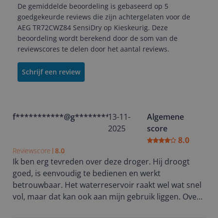
De gemiddelde beoordeling is gebaseerd op 5
goedgekeurde reviews die zijn achtergelaten voor de
AEG TR72CWZ84 SensiDry op Kieskeurig. Deze
beoordeling wordt berekend door de som van de
reviewscores te delen door het aantal reviews.
Schrijf een review
f***********@g********
13-11-
Algemene
2025
score
8.0
Reviewscore
8.0
Ik ben erg tevreden over deze droger. Hij droogt
goed, is eenvoudig te bedienen en werkt
betrouwbaar. Het waterreservoir raakt wel wat snel
vol, maar dat kan ook aan mijn gebruik liggen. Over
het algemeen een solide en praktische droger