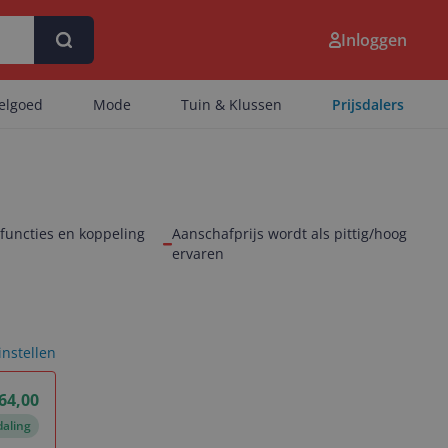
Inloggen
eelgoed
Mode
Tuin & Klussen
Prijsdalers
functies en koppeling
Aanschafprijs wordt als pittig/hoog
ervaren
 instellen
664,00
daling