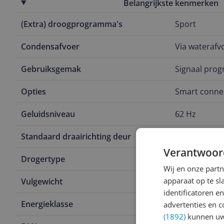
Belangrijkste kenmerken
(Extra) droogprogramma's
Sport
Condensafvoer
Via waterafv
Gebruiksgemak
Signaal pro
Opties
Smart conne
Geluidsniveau
62 Hz
Standaard draairichting deur
Links
Verantwoor
Drogertype
Warmtepom
Wij en onze part
apparaat op te s
Vulgewicht
9 kg
identificatoren e
Energieklasse
C
advertenties en c
(1892)
kunnen uw 