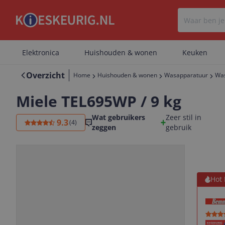
Elektronica
Huishouden & wonen
Keuken
Overzicht
Home
Huishouden & wonen
Wasapparatuur
Wa
Miele TEL695WP / 9 kg
Wat gebruikers
Zeer stil in
9.3
(
4
)
zeggen
gebruik
Bekijk 
Hot 