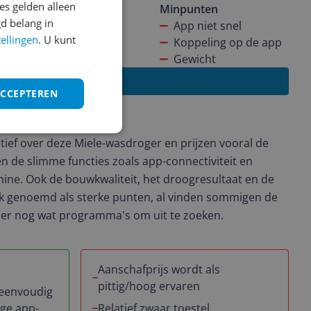
s gelden alleen
Minpunten
d belang in
App niet snel
tellingen
. U kunt
Koppeling op de app
Gewicht
Lees alle reviews
ACCEPTEREN
aringen
itief over deze Miele-wasdroger en prijzen vooral de
en de slimme functies zoals app-connectiviteit en
ne. Ook de bouwkwaliteit, het droogresultaat en de
k genoemd als sterke punten, al vinden sommigen de
n er nog wat programma's om uit te zoeken.
Aanschafprijs wordt als
pittig/hoog ervaren
 eenvoudig
ige app-
Relatief zwaar toestel