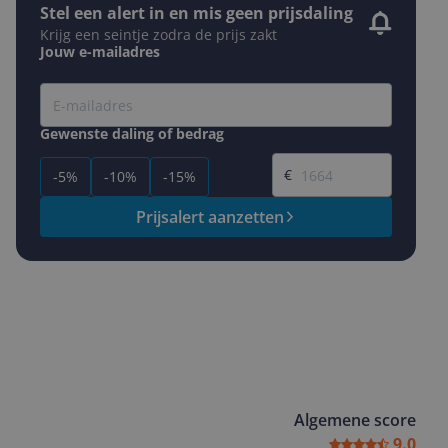
Stel een alert in en mis geen prijsdaling
Krijg een seintje zodra de prijs zakt
Jouw e-mailadres
Gewenste daling of bedrag
Gewenste prijs
€
-5%
-10%
-15%
Prijsalert aanzetten
Algemene score
9.0