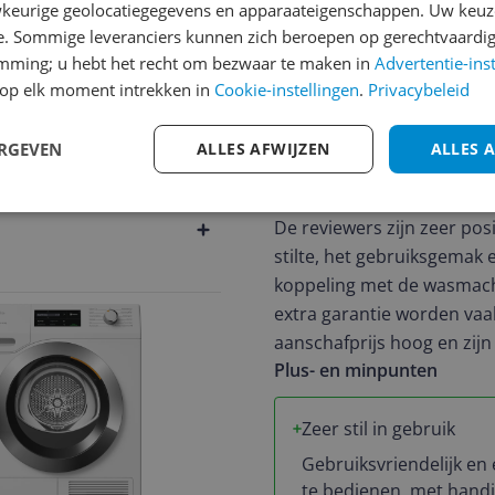
324
keurige geolocatiegegevens en apparaateigenschappen. Uw keuze
Pluspunten
e. Sommige leveranciers kunnen zich beroepen op gerechtvaardig
Kwaliteit
emming; u hebt het recht om bezwaar te maken in
Advertentie-ins
Programma's
op elk moment intrekken in
Cookie-instellingen
.
Privacybeleid
Stoom functie
ERGEVEN
ALLES AFWIJZEN
ALLES 
Samenvatting van alle erv
De reviewers zijn zeer pos
stilte, het gebruiksgemak 
koppeling met de wasmachi
extra garantie worden vaa
aanschafprijs hoog en zij
Plus- en minpunten
Zeer stil in gebruik
Gebruiksvriendelijk en
te bedienen, met hand