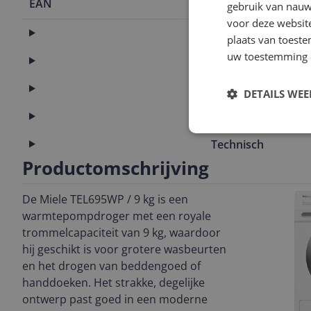
EAN
4002516759
gebruik van nauw
voor deze websit
Algemeen
plaats van toest
uw toestemming 
Capaciteit
Energie
DETAILS WE
Functies
Technisch
Productomschrijving
De Miele TEL695WP / 9 kg is een
warmtepompdroger met een royale
trommelcapaciteit van 9 kg, waardoor
hij geschikt is voor grotere wasbeurten
en het drogen van beddengoed of
handdoeken. Het strakke, degelijke
ontwerp past goed in een moderne