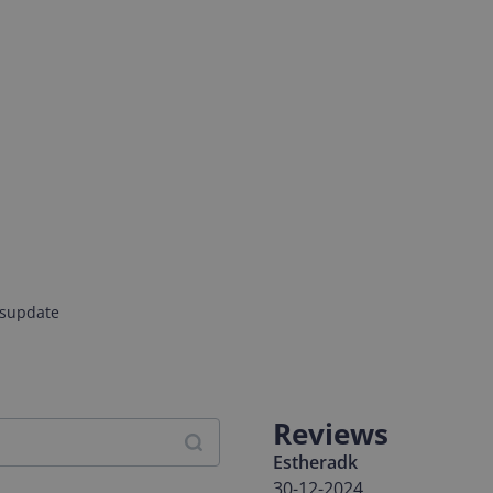
jsupdate
Reviews
Estheradk
30-12-2024