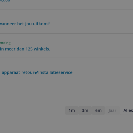
wanneer het jou uitkomt!
ending
in meer dan 125 winkels.
apparaat retour✔️Installatieservice
1m
3m
6m
Jaar
Alles