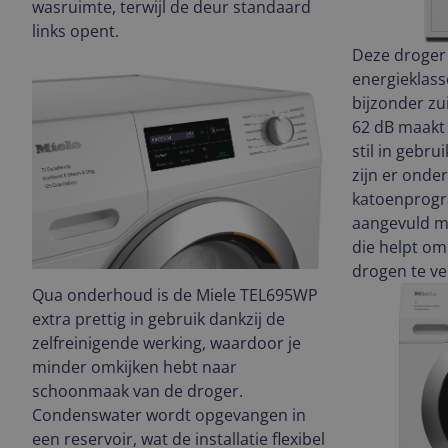
wasruimte, terwijl de deur standaard
links opent.
Deze droger 
energieklas
bijzonder zu
62 dB maakt 
stil in gebr
zijn er onde
katoenprogr
aangevuld me
die helpt om
drogen te v
Qua onderhoud is de Miele TEL695WP
extra prettig in gebruik dankzij de
zelfreinigende werking, waardoor je
minder omkijken hebt naar
schoonmaak van de droger.
Condenswater wordt opgevangen in
een reservoir, wat de installatie flexibel