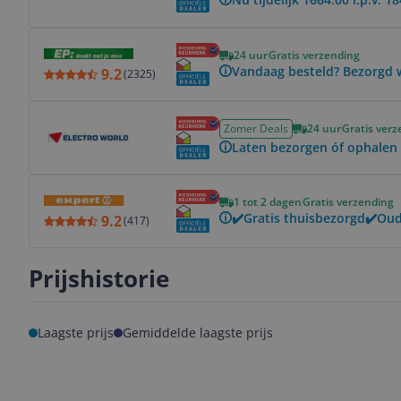
Bekijk product
24 uur
Gratis verzending
Vandaag besteld? Bezorgd 
9.2
(
2325
)
Bekijk product
Zomer Deals
24 uur
Gratis verz
Laten bezorgen óf ophalen 
Bekijk product
1 tot 2 dagen
Gratis verzending
✔️Gratis thuisbezorgd✔️Oud 
9.2
(
417
)
Prijshistorie
Laagste prijs
Gemiddelde laagste prijs