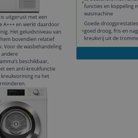
functies en koppeling 
wasmachine
is uitgerust met een
Goede droogprestaties
se A+++ en werkt daardoor
goed droog, fris en na
inig. Het geluidsniveau van
kreukvrij uit de tromme
hem bovendien relatief
uik. Voor de wasbehandeling
r andere
amma’s beschikbaar,
t een anti-kreukfunctie
 kreukvorming na het
erminderen.