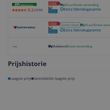
Bekijk product
24 uur
Gratis verzending
Extra fabrieksgarantie
9.2
(
2330
)
Bekijk product
Zomer Deals
24 uur
Gratis verz
Extra fabrieksgarantie
Bekijk product
Onbekend
Gratis verzending
Prijshistorie
Laagste prijs
Gemiddelde laagste prijs