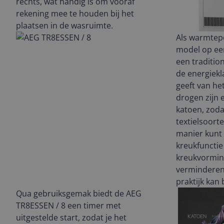
rechts, wat handig is om vooraf
rekening mee te houden bij het
plaatsen in de wasruimte.
Als warmtep
model op ee
een traditio
de energiekl
geeft van he
drogen zijn
katoen, zoda
textielsoort
manier kunt 
kreukfuncti
kreukvormin
verminderen,
praktijk kan
Qua gebruiksgemak biedt de AEG
TR8ESSEN / 8 een timer met
uitgestelde start, zodat je het