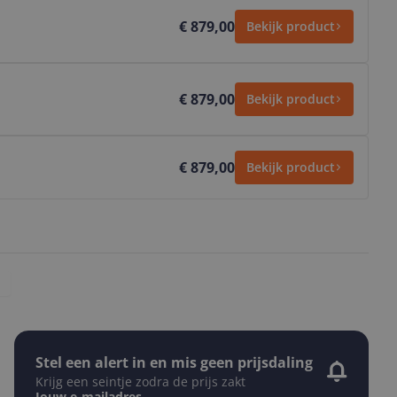
€ 879,00
Bekijk product
€ 879,00
Bekijk product
€ 879,00
Bekijk product
Stel een alert in en mis geen prijsdaling
Krijg een seintje zodra de prijs zakt
Jouw e-mailadres