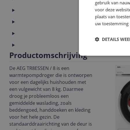
gebruik van nauw
voor deze websit
Capaciteit
plaats van toest
Energie
uw toestemming 
Functies
DETAILS WE
Technisch
Productomschrijving
De AEG TR8ESSEN / 8 is een
warmtepompdroger die is ontworpen
voor een dagelijks huishouden met
een vulgewicht van 8 kg. Daarmee
droog je probleemloos een
gemiddelde waslading, zoals
beddengoed, handdoeken en kleding
voor het hele gezin. De
standaarddraairichting van de deur is