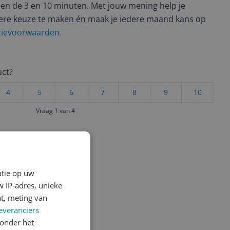
en de 3 en 10 minuten. Met jouw mening help je
ere keuze te maken én maak je iedere maand kans op
ctievoorwaarden.
uct?
4
5
6
7
8
9
10
Vraag 1 van 4
atie op uw
 IP-adres, unieke
t, meting van
everanciers
onder het