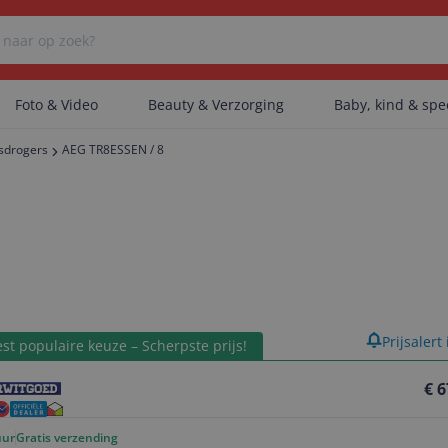
Foto & Video
Beauty & Verzorging
Baby, kind & sp
sdrogers
AEG TR8ESSEN / 8
Er zijn geen categorieën gevonden.
Er zijn geen producten gevonden.
product
Prijsalert
Er zijn geen artikelen gevonden.
st populaire keuze – Scherpste prijs!
€ 6
uur
Gratis verzending