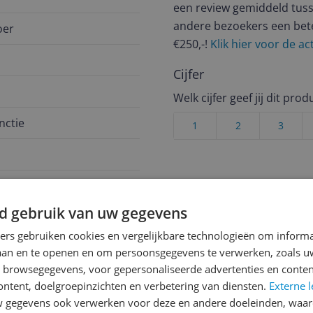
een review gemiddeld tuss
andere bezoekers een bet
oer
€250,-!
Klik hier voor de a
Cijfer
Welk cijfer geef jij dit prod
nctie
1
2
3
pdroger
d gebruik van uw gegevens
ners gebruiken cookies en vergelijkbare technologieën om inform
er vol
laan en te openen en om persoonsgegevens te verwerken, zoals uw
n browsegegevens, voor gepersonaliseerde advertenties en conten
462
ontent, doelgroepinzichten en verbetering van diensten.
Externe l
gegevens ook verwerken voor deze en andere doeleinden, waar