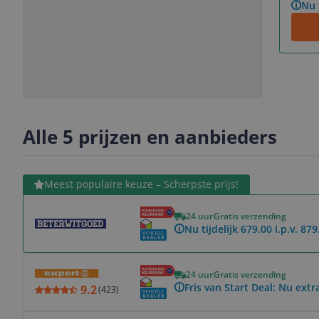
Nu 
Slide
Slide
Slide
Slide
1
2
3
4
Alle 5 prijzen en aanbieders
Bekijk product
Meest populaire keuze – Scherpste prijs!
24 uur
Gratis verzending
Nu tijdelijk 679.00 i.p.v. 879
Bekijk product
24 uur
Gratis verzending
Fris van Start Deal: Nu extr
9.2
(
423
)