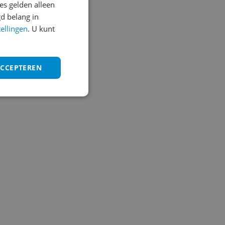
s gelden alleen
d belang in
tellingen
. U kunt
ACCEPTEREN