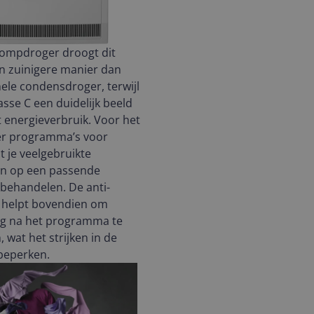
ompdroger droogt dit
n zuinigere manier dan
nele condensdroger, terwijl
asse C een duidelijk beeld
t energieverbruik. Voor het
 er programma’s voor
t je veelgebruikte
en op een passende
behandelen. De anti-
e helpt bovendien om
g na het programma te
 wat het strijken in de
 beperken.