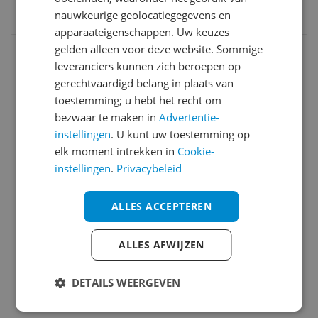
nauwkeurige geolocatiegegevens en
6921727073846
apparaateigenschappen. Uw keuzes
Afmetingen
gelden alleen voor deze website. Sommige
leveranciers kunnen zich beroepen op
Afmetingen & Inhoud
gerechtvaardigd belang in plaats van
toestemming; u hebt het recht om
Algemeen
bezwaar te maken in
Advertentie-
Algemene kenmerken
instellingen
. U kunt uw toestemming op
elk moment intrekken in
Cookie-
Capaciteit
instellingen
.
Privacybeleid
Energie
ALLES ACCEPTEREN
Energieverbruik
ALLES AFWIJZEN
Functies
Fysieke kenmerken
DETAILS WEERGEVEN
Introductie en ondersteuning