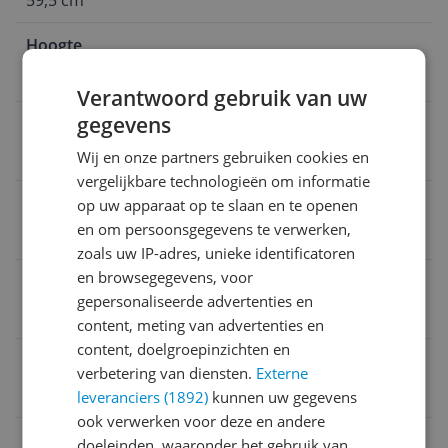
59,5 cm
Hoogte
1,72 m
Verantwoord gebruik van uw
gegevens
Hoogte
1,72 m
Wij en onze partners gebruiken cookies en
vergelijkbare technologieën om informatie
Model vriezer
op uw apparaat op te slaan en te openen
en om persoonsgegevens te verwerken,
Vrieskasten
zoals uw IP-adres, unieke identificatoren
en browsegegevens, voor
Energieklasse 2021
gepersonaliseerde advertenties en
C
content, meting van advertenties en
content, doelgroepinzichten en
Diepte
verbetering van diensten.
Externe
60 cm
leveranciers (1892)
kunnen uw gegevens
ook verwerken voor deze en andere
EAN
doeleinden, waaronder het gebruik van