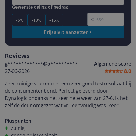
Gewenste daling of bedrag
Gewenste prijs
€
-5%
-10%
-15%
Prijsalert aanzetten
Reviews
g*************@o**********
Algemene score
27-06-2026
8.0
Zeer zuinige vriezer met een zeer goed testresultaat bij
de consumentenbond. Perfect geleverd door
Dynalogic ondanks het zeer hete weer van 27-6. Ik heb
zelf de deur omgezet wat vrij eenvoudig was. Zeer
weinig geluid van de compressor. Al met al een mooie
vriezer.
Pluspunten
zuinig
goede prijs/kwaliteit