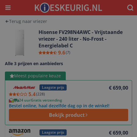
Menu
Waar
Terug naar vriezer
Hisense FV298N4AWC - Vrijstaande
vriezer - 240 liter - No-Frost -
Energielabel C
9.6
(
7
)
Alle 3 prijzen en aanbieders
Bekijk product
Meest populaire keuze
€ 659,00
Laagste prijs
5.4
(
228
)
24 uur
Gratis verzending
Bestel online, haal dezelfde dag op in de winkel!
Bekijk product
Bekijk product
€ 659,00
Laagste prijs