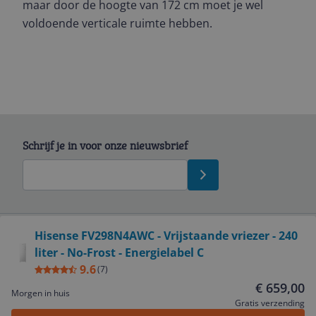
maar door de hoogte van 172 cm moet je wel
voldoende verticale ruimte hebben.
Schrijf je in voor onze nieuwsbrief
Bekijk product
Hisense FV298N4AWC - Vrijstaande vriezer - 240
liter - No-Frost - Energielabel C
Service
9.6
(
7
)
€ 659,00
Morgen in huis
Algemeen
Gratis verzending