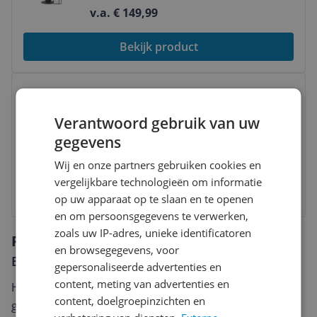
v.a. € 149,99
Bekijk product
Bekijk product
Dyson Cool CF1 - AM12 - Ventilator -
Wit - Met slaapstand
Verantwoord gebruik van uw
2026
|
Januari
|
Januari
|
2026
gegevens
v.a. € 283,59
-6%
Wij en onze partners gebruiken cookies en
vergelijkbare technologieën om informatie
Bekijk product
op uw apparaat op te slaan en te openen
en om persoonsgegevens te verwerken,
zoals uw IP-adres, unieke identificatoren
Reviews
en browsegegevens, voor
Er zijn nog geen reviews geschreven
gepersonaliseerde advertenties en
content, meting van advertenties en
Heb jij dit product in bezit en wil je graag je mening
content, doelgroepinzichten en
geven? Start dan hieronder met het schrijven van je