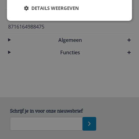
19 Hz
DETAILS WEERGEVEN
EAN
8716164988475
Algemeen
Functies
Schrijf je in voor onze nieuwsbrief