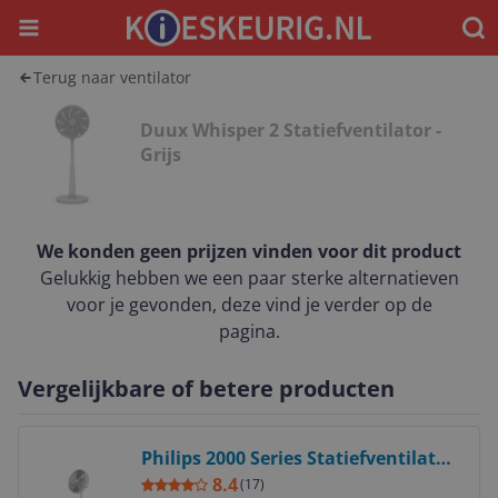
Menu
Waar
Terug naar ventilator
Duux Whisper 2 Statiefventilator -
Grijs
We konden geen prijzen vinden voor dit product
Gelukkig hebben we een paar sterke alternatieven
voor je gevonden, deze vind je verder op de
pagina.
Vergelijkbare of betere producten
Bekijk product
Philips 2000 Series Statiefventilator
- Wit
8.4
(
17
)