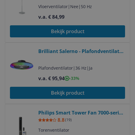
Vloerventilator
|
Nee
|
50 Hz
v.a. € 84,99
Bekijk product
Bekijk product
Brilliant Salerno - Plafondventilator
met LED verlichting - Zwart -
Dimbaar - 48.5 cm
Plafondventilator
|
36 Hz
|
Ja
v.a. € 95,94
-33%
Bekijk product
Bekijk product
Philips Smart Tower Fan 7000-serie
Zwart 22 dB 12 Snelheden
8.8
(
19
)
Torenventilator