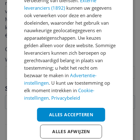
verbetering van diensten.
Externe
review. Afhankelijk van de details duurt het schrijven
leveranciers (1892)
kunnen uw gegevens
van een review gemiddeld tussen de 3 en 10 minuten.
ook verwerken voor deze en andere
Met jouw mening help je andere bezoekers een betere
doeleinden, waaronder het gebruik van
keuze te maken én maak je iedere maand kans op
nauwkeurige geolocatiegegevens en
€250,-!
Klik hier voor de actievoorwaarden.
apparaateigenschappen. Uw keuzes
gelden alleen voor deze website. Sommige
Cijfer
leveranciers kunnen zich beroepen op
Welk cijfer geef jij dit product?
gerechtvaardigd belang in plaats van
toestemming; u hebt het recht om
1
2
3
4
5
6
7
8
9
10
bezwaar te maken in
Advertentie-
instellingen
. U kunt uw toestemming op
Vraag 1 van 4
Specificaties
elk moment intrekken in
Cookie-
instellingen
.
Privacybeleid
ALLES ACCEPTEREN
Technisch
Vermogen
ALLES AFWIJZEN