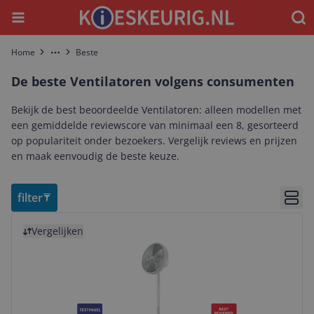
Menu
Waar
Home
Beste
More
De beste Ventilatoren volgens consumenten
Bekijk de best beoordeelde Ventilatoren: alleen modellen met
een gemiddelde reviewscore van minimaal een 8, gesorteerd
op populariteit onder bezoekers. Vergelijk reviews en prijzen
en maak eenvoudig de beste keuze.
filter
Bekij
Bekijk product
Vergelijken