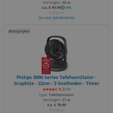
Vermogen:
40 w
-8%
v.a. € 99,99
2 prijzen
Ga naar goedkoopste
Bekijk product
Vergelijken
JUL 2024
Philips 3000 Series Tafelventilator -
Graphite - 22cm - 3 Snelheden - Timer
9.3
(
15
)
Type:
Tafelventilator
Vermogen:
27 w
v.a. € 78,99
3 prijzen