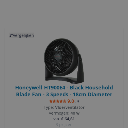
Bekijk product
Vergelijken
Honeywell HT900E4 - Black Household
Blade Fan - 3 Speeds - 18cm Diameter
9.0
(
3
)
Type:
Vloerventilator
Vermogen:
40 w
v.a. € 64,61
3 prijzen