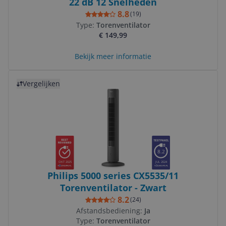
22 dB 12 Snelheden
8.8
(
19
)
Type:
Torenventilator
€ 149,99
Bekijk meer informatie
Bekijk product
Vergelijken
8.2
OKT 2025
JUL 2024
Philips 5000 series CX5535/11
Torenventilator - Zwart
8.2
(
24
)
Afstandsbediening:
Ja
Type:
Torenventilator