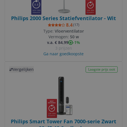
8.8
NOV 2025
JUN 2025
Philips 2000 Series Statiefventilator - Wit
8.4
(
17
)
Type:
Vloerventilator
Vermogen:
50 w
-1%
v.a. € 84,99
3 prijzen
Ga naar goedkoopste
Bekijk product
Vergelijken
Laagste prijs ooit
JUN 2026
Philips Smart Tower Fan 7000-serie Zwart