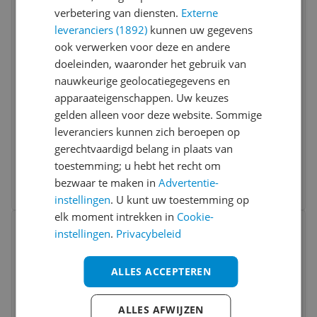
verbetering van diensten.
Externe
leveranciers (1892)
kunnen uw gegevens
ook verwerken voor deze en andere
doeleinden, waaronder het gebruik van
nauwkeurige geolocatiegegevens en
apparaateigenschappen. Uw keuzes
Duux Whisper Essence Ventilator - Wit
gelden alleen voor deze website. Sommige
8.0
(
1
)
leveranciers kunnen zich beroepen op
Type:
Vloerventilator
Vermogen:
25 w
gerechtvaardigd belang in plaats van
€ 229,95
toestemming; u hebt het recht om
bezwaar te maken in
Advertentie-
Bekijk meer informatie
instellingen
. U kunt uw toestemming op
elk moment intrekken in
Cookie-
Bekijk product
Vergelijken
instellingen
.
Privacybeleid
ALLES ACCEPTEREN
ALLES AFWIJZEN