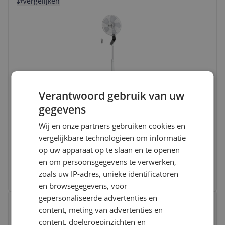
Vergelijken
Rowenta Turbo Silence Extreme VU5690 -
Verantwoord gebruik van uw
Statiefventilator - Zwart/Wit
gegevens
9.0
(
1
)
Wij en onze partners gebruiken cookies en
Afstandsbediening:
Ja
vergelijkbare technologieën om informatie
Type:
Vloerventilator
Vermogen:
34 w
op uw apparaat op te slaan en te openen
v.a. € 107,99
en om persoonsgegevens te verwerken,
2 prijzen
zoals uw IP-adres, unieke identificatoren
Ga naar goedkoopste
en browsegegevens, voor
Bekijk product
gepersonaliseerde advertenties en
Vergelijken
content, meting van advertenties en
content, doelgroepinzichten en