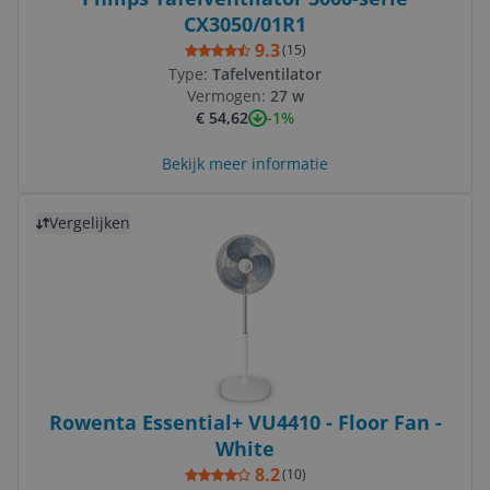
CX3050/01R1
9.3
(
15
)
Type:
Tafelventilator
Vermogen:
27 w
-1%
€ 54,62
Bekijk meer informatie
Bekijk product
Vergelijken
Rowenta Essential+ VU4410 - Floor Fan -
White
8.2
(
10
)