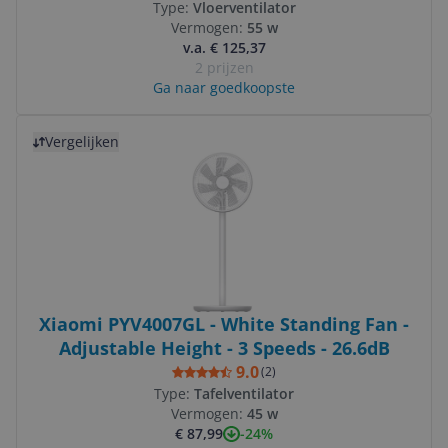
Type:
Vloerventilator
Vermogen:
55 w
v.a. € 125,37
2 prijzen
Ga naar goedkoopste
Bekijk product
Vergelijken
Xiaomi PYV4007GL - White Standing Fan -
Adjustable Height - 3 Speeds - 26.6dB
9.0
(
2
)
Type:
Tafelventilator
Vermogen:
45 w
-24%
€ 87,99