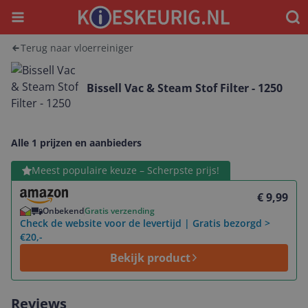
Menu
Waar
Terug naar vloerreiniger
Bissell Vac & Steam Stof Filter - 1250
Alle 1 prijzen en aanbieders
Bekijk product
Meest populaire keuze – Scherpste prijs!
€ 9,99
Onbekend
Gratis verzending
Check de website voor de levertijd | Gratis bezorgd >
€20,-
Bekijk product
Reviews