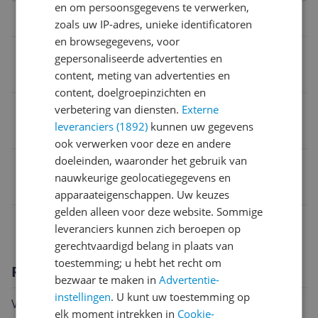
en om persoonsgegevens te verwerken,
Functies
zoals uw IP-adres, unieke identificatoren
en browsegegevens, voor
Stoom
gepersonaliseerde advertenties en
content, meting van advertenties en
Nee
content, doelgroepinzichten en
Droogzuigfunctie
verbetering van diensten.
Externe
leveranciers (1892)
kunnen uw gegevens
Ja
ook verwerken voor deze en andere
doeleinden, waaronder het gebruik van
EAN
nauwkeurige geolocatiegegevens en
0011120200218
apparaateigenschappen. Uw keuzes
gelden alleen voor deze website. Sommige
Technisch
leveranciers kunnen zich beroepen op
gerechtvaardigd belang in plaats van
toestemming; u hebt het recht om
Productomschrijving
bezwaar te maken in
Advertentie-
instellingen
. U kunt uw toestemming op
Vervangings-stoffilter voor de BISSELL Vac & Steam
elk moment intrekken in
Cookie-