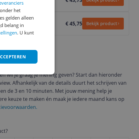
€ 43,73
everanciers
onder het
s gelden alleen
€ 45,75
Bekijk product
d belang in
tellingen
. U kunt
ACCEPTEREN
ws geschreven
t en wil je graag je mening geven? Start dan hieronder
view. Afhankelijk van de details duurt het schrijven van
en de 3 en 10 minuten. Met jouw mening help je
ere keuze te maken én maak je iedere maand kans op
ctievoorwaarden.
uct?