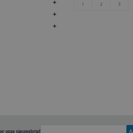
1
2
3
voor onze nieuwsbrief
A