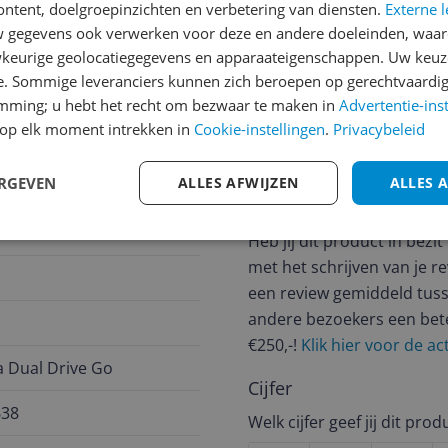
ontent, doelgroepinzichten en verbetering van diensten.
Externe l
 | Gratis bezorgd > €20,-
gegevens ook verwerken voor deze en andere doeleinden, waar
keurige geolocatiegegevens en apparaateigenschappen. Uw keuze
e. Sommige leveranciers kunnen zich beroepen op gerechtvaardig
0 Dagen Bedenktijd
emming; u hebt het recht om bezwaar te maken in
Advertentie-ins
op elk moment intrekken in
Cookie-instellingen
.
Privacybeleid
Reviews
ERGEVEN
ALLES AFWIJZEN
ALLES 
Er zijn nog geen revie
Heb jij dit product in bezi
met het schrijven van je re
een review gemiddeld tuss
andere bezoekers een bet
€250,-!
Klik hier voor de a
a Dual Drive Go
Cijfer
638
Welk cijfer geef jij dit prod