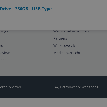
Drive - 256GB - USB Type-
Zakelijk
urig.nl
Webwinkel aansluiten
Partners
ed
Winkeloverzicht
review
Merkenoverzicht
rieën
erde reviews
Betrouwbare webshops