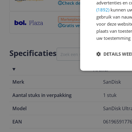
advertenties en c
Check de website voor de levertijd
(1892)
kunnen uw 
Bekijk product
gebruik van nauw
Marketplace
24 uur
Gratis verzending
voor deze websit
Gratis verzending vanaf € 25,- | 3
plaats van toest
uw toestemming 
Specificaties
DETAILS WE
Artikel
Merk
SanDisk
Aantal stuks in verpakking
1 stuk
Model
SanDisk Ultr
EAN
0619659177