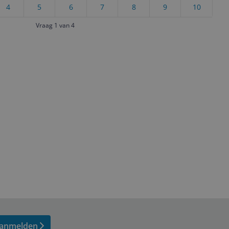
4
5
6
7
8
9
10
Vraag 1 van 4
anmelden