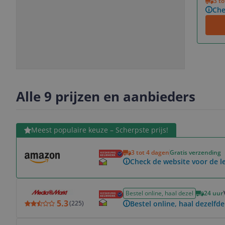
3 t
Che
Slide
Slide
Slide
Slide
1
2
3
4
Alle 9 prijzen en aanbieders
Bekijk product
Meest populaire keuze – Scherpste prijs!
3 tot 4 dagen
Gratis verzending
Check de website voor de le
Bekijk product
Bestel online, haal dezel
24 uur
5.3
Bestel online, haal dezelfde
(
225
)
Bekijk product