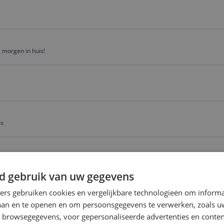
 morgen in huis!
is
d gebruik van uw gegevens
ners gebruiken cookies en vergelijkbare technologieën om inform
laan en te openen en om persoonsgegevens te verwerken, zoals uw
n browsegegevens, voor gepersonaliseerde advertenties en conten
ending