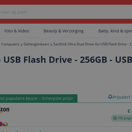
Foto & Video
Beauty & Verzorging
Baby, kind & sp
Computers
Geheugenkaart
SanDisk Ultra Dual Drive Go USB Flash Drive - 
Er zijn geen categorieën gevonden.
 USB Flash Drive - 256GB - USB
Er zijn geen producten gevonden.
product
Prijsalert
st populaire keuze – Scherpste prijs!
Er zijn geen artikelen gevonden.
€
-1% prijs