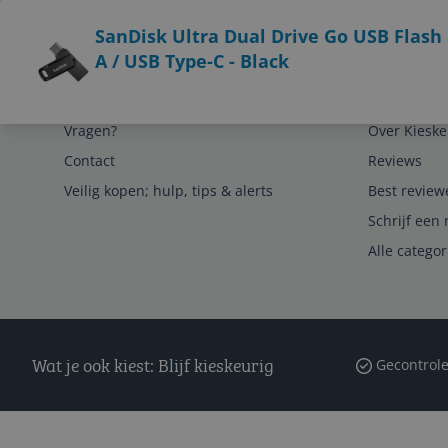
Bekijk product
SanDisk Ultra Dual Drive Go USB Flash 
A / USB Type-C - Black
Service
Algemeen
Vragen?
Over Kieske
Contact
Reviews
Veilig kopen; hulp, tips & alerts
Best review
Schrijf een 
Alle catego
Wat je ook kiest: Blijf kieskeurig
Gecontrole