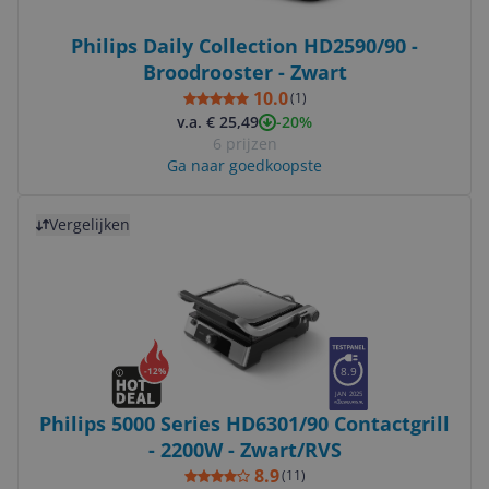
Philips Daily Collection HD2590/90 -
Broodrooster - Zwart
10.0
(
1
)
-20%
v.a. € 25,49
6 prijzen
Ga naar goedkoopste
Bekijk product
Vergelijken
8.9
-
12
%
JAN 2025
Philips 5000 Series HD6301/90 Contactgrill
- 2200W - Zwart/RVS
8.9
(
11
)