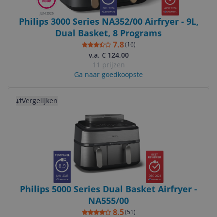
MEI 2024
APR 2024
JUN 2025
Philips 3000 Series NA352/00 Airfryer - 9L,
Dual Basket, 8 Programs
7.8
(
16
)
v.a. € 124,00
11 prijzen
Ga naar goedkoopste
Bekijk product
Vergelijken
8.9
JAN 2025
DEC 2024
Philips 5000 Series Dual Basket Airfryer -
NA555/00
8.5
(
51
)