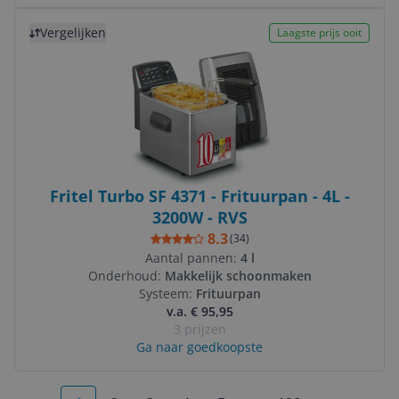
Bekijk product
Vergelijken
Laagste prijs ooit
Fritel Turbo SF 4371 - Frituurpan - 4L -
3200W - RVS
8.3
(
34
)
Aantal pannen:
4 l
Onderhoud:
Makkelijk schoonmaken
Systeem:
Frituurpan
v.a. € 95,95
3 prijzen
Ga naar goedkoopste