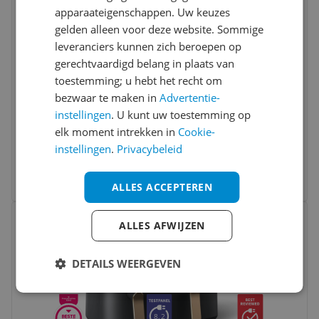
apparaateigenschappen. Uw keuzes
gelden alleen voor deze website. Sommige
leveranciers kunnen zich beroepen op
Tefal Oleoclean Pro Inox & Design FR8040
gerechtvaardigd belang in plaats van
- Frituurpan - 3.5 L - 2300W - Koude Zone
toestemming; u hebt het recht om
8.0
(
106
)
bezwaar te maken in
Advertentie-
Onderhoud:
Vaatwasserbestendig
instellingen
. U kunt uw toestemming op
Opties:
Filtratie
elk moment intrekken in
Cookie-
Systeem:
Frituurpan
instellingen
.
Privacybeleid
v.a. € 89,00
6 prijzen
Ga naar goedkoopste
ALLES ACCEPTEREN
Bekijk product
Vergelijken
ALLES AFWIJZEN
DETAILS WEERGEVEN
8.2