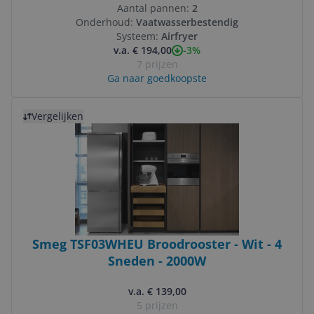
Aantal pannen:
2
Onderhoud:
Vaatwasserbestendig
Systeem:
Airfryer
-3%
v.a. € 194,00
7 prijzen
Ga naar goedkoopste
Bekijk product
Vergelijken
Smeg TSF03WHEU Broodrooster - Wit - 4
Sneden - 2000W
v.a. € 139,00
5 prijzen