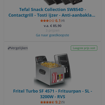
Tefal Snack Collection SW854D -
Contactgrill - Tosti ijzer - Anti-aanbaklaag
- 4 verschillende platen - RVS
6.1
(
4
)
v.a. € 85,90
3 prijzen
Ga naar goedkoopste
Bekijk product
Vergelijken
Laagste prijs ooit
Fritel Turbo SF 4571 - Frituurpan - 5L -
3200W - RVS
9.2
(
5
)