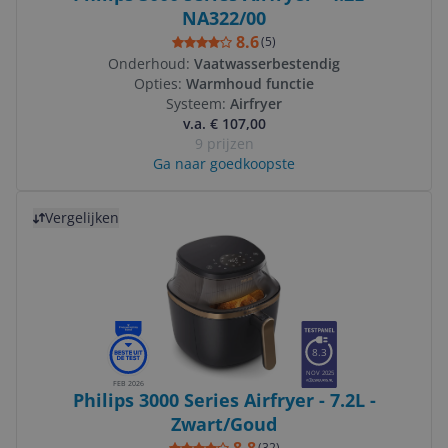
NA322/00
8.6
(
5
)
Onderhoud:
Vaatwasserbestendig
Opties:
Warmhoud functie
Systeem:
Airfryer
v.a. € 107,00
9 prijzen
Ga naar goedkoopste
Bekijk product
Vergelijken
8.3
NOV 2025
FEB 2026
Philips 3000 Series Airfryer - 7.2L -
Zwart/Goud
(
32
)