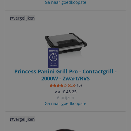
Ga naar goedkoopste
Bekijk product
Vergelijken
8.3
OKT 2022
Princess Panini Grill Pro - Contactgrill -
2000W - Zwart/RVS
8.3
(
15
)
v.a. € 43,25
6 prijzen
Ga naar goedkoopste
Bekijk product
Vergelijken