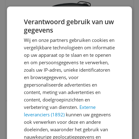
Verantwoord gebruik van uw
gegevens
Tristar BP-2787 Contactgrill - Round,
Wij en onze partners gebruiken cookies en
2000W, Black
vergelijkbare technologieën om informatie
op uw apparaat op te slaan en te openen
Functies:
Indicatielampje / geluid
en om persoonsgegevens te verwerken,
Grillen gerechten:
Vlees / vis / groenten
zoals uw IP-adres, unieke identificatoren
Onderhoud:
Snoeropbergsysteem
en browsegegevens, voor
-11%
v.a. € 39,99
gepersonaliseerde advertenties en
4 prijzen
content, meting van advertenties en
Ga naar goedkoopste
content, doelgroepinzichten en
Bekijk product
verbetering van diensten.
Externe
Vergelijken
leveranciers (1892)
kunnen uw gegevens
ook verwerken voor deze en andere
doeleinden, waaronder het gebruik van
nauwkeurige geolocatiegegevens en