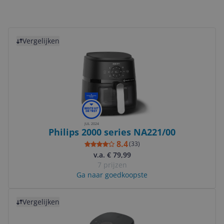
Bekijk product
Vergelijken
JUL 2024
Philips 2000 series NA221/00
8.4
(
33
)
v.a. € 79,99
7 prijzen
Ga naar goedkoopste
Bekijk product
Vergelijken