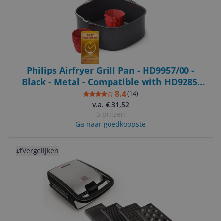
Philips Airfryer Grill Pan - HD9957/00 -
Black - Metal - Compatible with HD9285,
HD963X, HD965X, HD975X, HD976X,
8.4
(
14
)
HD986X, HD987X
v.a. € 31,52
5 prijzen
Ga naar goedkoopste
Bekijk product
Vergelijken