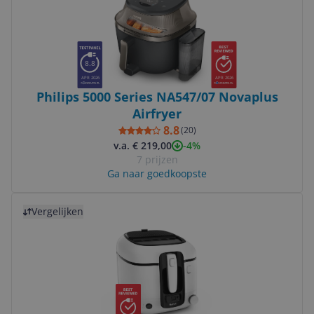
8.8
APR 2026
APR 2026
Philips 5000 Series NA547/07 Novaplus
Airfryer
8.8
(
20
)
-4%
v.a. € 219,00
7 prijzen
Ga naar goedkoopste
Bekijk product
Vergelijken