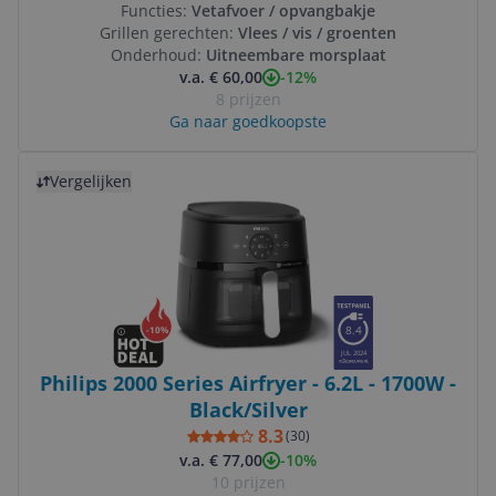
Functies:
Vetafvoer / opvangbakje
Grillen gerechten:
Vlees / vis / groenten
Onderhoud:
Uitneembare morsplaat
-12%
v.a. € 60,00
8 prijzen
Ga naar goedkoopste
Bekijk product
Vergelijken
8.4
-
10
%
JUL 2024
Philips 2000 Series Airfryer - 6.2L - 1700W -
Black/Silver
8.3
(
30
)
-10%
v.a. € 77,00
10 prijzen