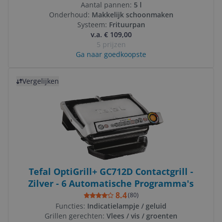
Aantal pannen:
5 l
Onderhoud:
Makkelijk schoonmaken
Systeem:
Frituurpan
v.a. € 109,00
5 prijzen
Ga naar goedkoopste
Bekijk product
Vergelijken
Tefal OptiGrill+ GC712D Contactgrill -
Zilver - 6 Automatische Programma's
8.4
(
80
)
Functies:
Indicatielampje / geluid
Grillen gerechten:
Vlees / vis / groenten