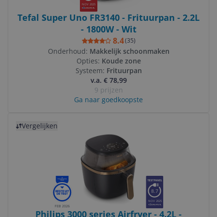
NOV 2025
Tefal Super Uno FR3140 - Frituurpan - 2.2L
- 1800W - Wit
8.4
(
35
)
Onderhoud:
Makkelijk schoonmaken
Opties:
Koude zone
Systeem:
Frituurpan
v.a. € 78,99
9 prijzen
Ga naar goedkoopste
Bekijk product
Vergelijken
8.7
NOV 2025
FEB 2026
Philips 3000 series Airfryer - 4.2L -