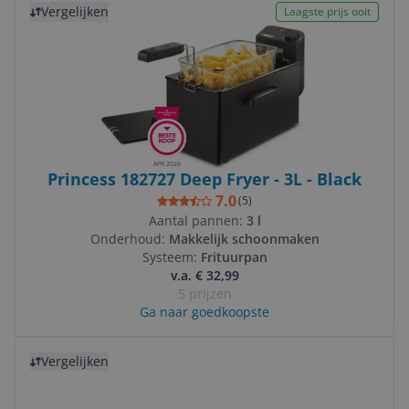
Vergelijken
Laagste prijs ooit
APR 2026
Princess 182727 Deep Fryer - 3L - Black
7.0
(
5
)
Aantal pannen:
3 l
Onderhoud:
Makkelijk schoonmaken
Systeem:
Frituurpan
v.a. € 32,99
5 prijzen
Ga naar goedkoopste
Bekijk product
Vergelijken