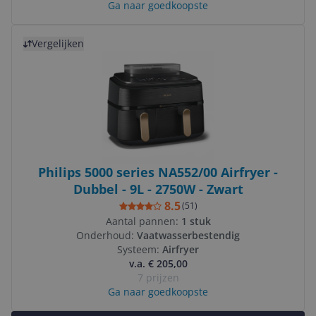
Ga naar goedkoopste
Bekijk product
Vergelijken
Philips 5000 series NA552/00 Airfryer -
Dubbel - 9L - 2750W - Zwart
8.5
(
51
)
Aantal pannen:
1 stuk
Onderhoud:
Vaatwasserbestendig
Systeem:
Airfryer
v.a. € 205,00
7 prijzen
Ga naar goedkoopste