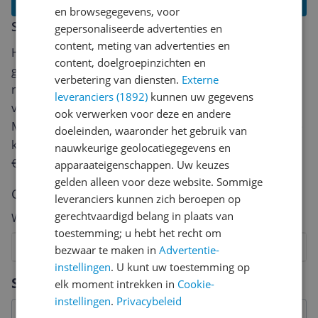
Lees alle reviews
en browsegegevens, voor
Schrijf een review
gepersonaliseerde advertenties en
content, meting van advertenties en
Heb jij dit product in bezit en wil je graag je mening
content, doelgroepinzichten en
geven? Start dan hieronder met het schrijven van je
verbetering van diensten.
Externe
review. Afhankelijk van de details duurt het schrijven
leveranciers (1892)
kunnen uw gegevens
van een review gemiddeld tussen de 3 en 10 minuten.
ook verwerken voor deze en andere
Met jouw mening help je andere bezoekers een betere
doeleinden, waaronder het gebruik van
keuze te maken én maak je iedere maand kans op
nauwkeurige geolocatiegegevens en
€250,-!
Klik hier voor de actievoorwaarden.
apparaateigenschappen. Uw keuzes
gelden alleen voor deze website. Sommige
Cijfer
leveranciers kunnen zich beroepen op
gerechtvaardigd belang in plaats van
Welk cijfer geef jij dit product?
toestemming; u hebt het recht om
1
2
3
4
5
6
7
8
9
10
bezwaar te maken in
Advertentie-
instellingen
. U kunt uw toestemming op
Vraag 1 van 4
Specificaties
elk moment intrekken in
Cookie-
instellingen
.
Privacybeleid