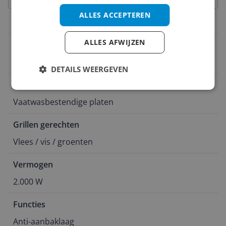
ALLES ACCEPTEREN
Belangrijkste kenmerken
ALLES AFWIJZEN
Bakopties
Temperatuur instelbaar
DETAILS WEERGEVEN
Onderhoud
Vaatwasbestendige platen
Grillen gerechten
Vlees / vis / groenten
Vermogen
2.000 W
Functies
Anti-aanbaklaag