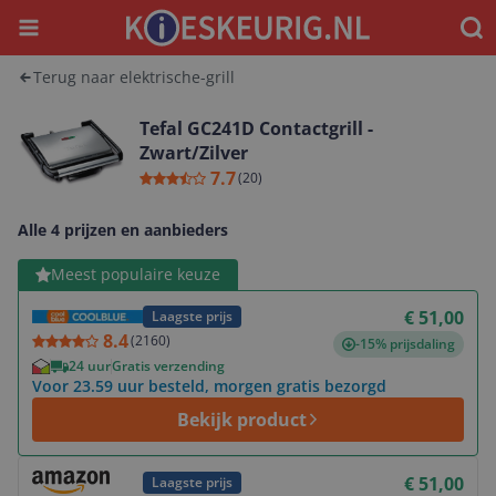
Menu
Waar
Terug naar elektrische-grill
Tefal GC241D Contactgrill -
Zwart/Zilver
7.7
(
20
)
Alle 4 prijzen en aanbieders
Bekijk product
Meest populaire keuze
€ 51,00
Laagste prijs
8.4
(
2160
)
-15% prijsdaling
24 uur
Gratis verzending
Voor 23.59 uur besteld, morgen gratis bezorgd
Bekijk product
Bekijk product
€ 51,00
Laagste prijs