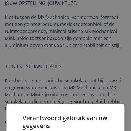
JOUW OPSTELLING. JOUW KEUZE.
Kies tussen de MX Mechanical van normaal formaat
met een geïntegreerd numeriek toetsenblok of de
ruimtebesparende, minimalistische MX Mechanical
Mini. Beide toetsenborden zijn gemaakt met een
aluminium bovenkant voor ultieme stabiliteit en stijl.
3 UNIEKE SCHAKELOPTIES
Kies het type mechanische schakelaar dat bij jouw stijl
en gevoelsvoorkeur past. De MX Mechanical en MX
Mechanical Mini zijn uitgerust met een van de drie
schakelaars die elk een eigen gevoel en geluid hebben:
tactiel stil, klikkend en lineair.
Verantwoord gebruik van uw
VIND JE SCHAKELAAR
gegevens