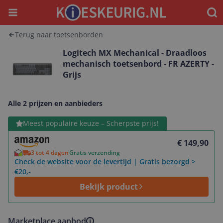
Menu
Waar
Terug naar toetsenborden
Logitech MX Mechanical - Draadloos
mechanisch toetsenbord - FR AZERTY -
Grijs
Alle 2 prijzen en aanbieders
Bekijk product
Meest populaire keuze – Scherpste prijs!
€ 149,90
3 tot 4 dagen
Gratis verzending
Check de website voor de levertijd | Gratis bezorgd >
€20,-
Bekijk product
Marketplace aanbod