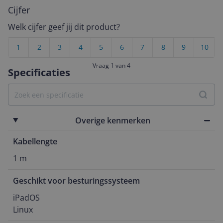
Cijfer
Welk cijfer geef jij dit product?
1
2
3
4
5
6
7
8
9
10
Vraag 1 van 4
Specificaties
Overige kenmerken
Kabellengte
1 m
Geschikt voor besturingssysteem
iPadOS

Linux