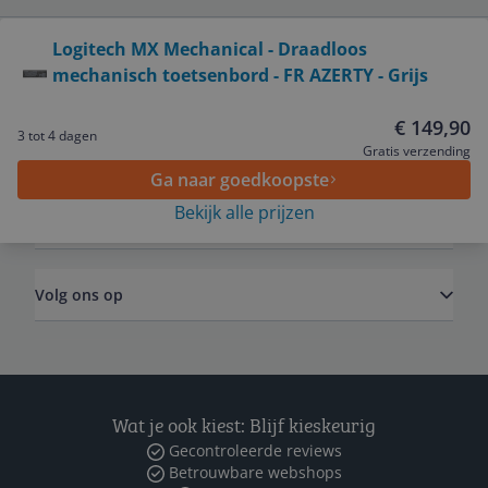
Bekijk product
Logitech MX Mechanical - Draadloos
mechanisch toetsenbord - FR AZERTY - Grijs
Service
€ 149,90
3 tot 4 dagen
Algemeen
Gratis verzending
Ga naar goedkoopste
Bekijk alle prijzen
Zakelijk
Volg ons op
Wat je ook kiest: Blijf kieskeurig
Gecontroleerde reviews
Betrouwbare webshops