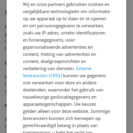
Wij en onze partners gebruiken cookies en
vergelijkbare technologieën om informatie
TACTIEL STIL
op uw apparaat op te slaan en te openen
en om persoonsgegevens te verwerken,
Mechanische toetsschakelaars met een aangenaam
zoals uw IP-adres, unieke identificatoren
gevoel, voor nauwkeurige feedback, reactieve
en browsegegevens, voor
toetsreset en minder geluid zodat je mensen om je
gepersonaliseerde advertenties en
heen niet stoort bij het typen.
content, meting van advertenties en
content, doelgroepinzichten en
LINEAIR
verbetering van diensten.
Externe
leveranciers (1892)
kunnen uw gegevens
Mechanische toetsschakelaars met ononderbroken
ook verwerken voor deze en andere
toetsaanslagdiepte en minimale veerkracht, voor
doeleinden, waaronder het gebruik van
snelle reacties en een uiterst soepel typgevoel.
nauwkeurige geolocatiegegevens en
apparaateigenschappen. Uw keuzes
KLIKKEND
gelden alleen voor deze website. Sommige
leveranciers kunnen zich beroepen op
Mechanische toetsschakelaars met een aangename,
gerechtvaardigd belang in plaats van
hoorbare klik en voelbare feedback bij elke
toestemming; u hebt het recht om