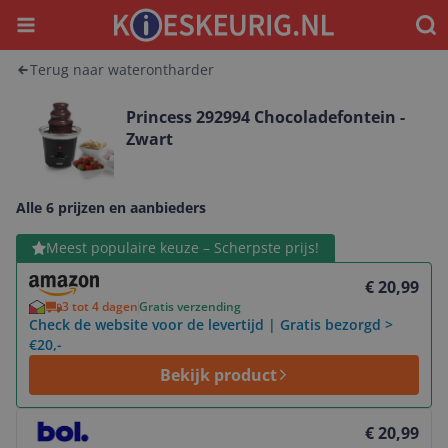
Menu
Waar
Terug naar waterontharder
Princess 292994 Chocoladefontein -
Zwart
Alle 6 prijzen en aanbieders
Bekijk product
Meest populaire keuze – Scherpste prijs!
€ 20,99
3 tot 4 dagen
Gratis verzending
Check de website voor de levertijd | Gratis bezorgd >
€20,-
Bekijk product
Bekijk product
€ 20,99