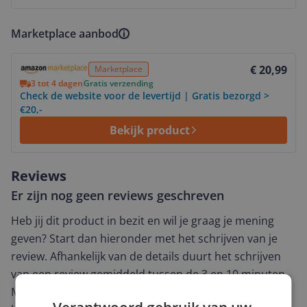
Marketplace aanbod
Bekijk product
€ 20,99
Marketplace
3 tot 4 dagen
Gratis verzending
Check de website voor de levertijd | Gratis bezorgd >
€20,-
Bekijk product
Reviews
Er zijn nog geen reviews geschreven
Heb jij dit product in bezit en wil je graag je mening
geven? Start dan hieronder met het schrijven van je
review. Afhankelijk van de details duurt het schrijven
van een review gemiddeld tussen de 3 en 10 minuten.
Met jouw mening help je andere bezoekers een betere