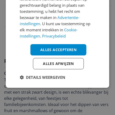
Princess 292994 Chocoladefontein
gerechtvaardigd belang in plaats van
toestemming; u hebt het recht om
EAN
bezwaar te maken in
Advertentie-
8712836272644
instellingen
. U kunt uw toestemming op
elk moment intrekken in
Cookie-
Functies
instellingen
.
Privacybeleid
Technische specificaties
ALLES ACCEPTEREN
Productomschrijving
ALLES AFWIJZEN
Chocoladeplezier voor iedereen
DETAILS WEERGEVEN
Treed binnen in de wereld van zoete verwennerij met
de Princess 292994 Chocoladefontein. Dit apparaat,
met een strak zwart design, is een echte blikvanger bij
elke gelegenheid, van feestjes tot
familiebijeenkomsten. Ideaal voor het dippen van vers
fruit en marshmallows of gewoon om de