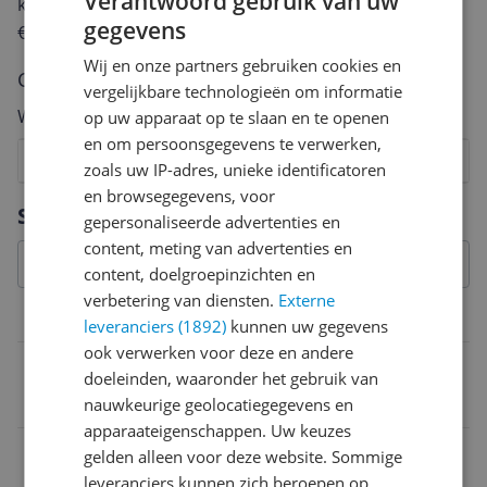
Verantwoord gebruik van uw
keuze te maken én maak je iedere maand kans op
gegevens
€250,-!
Klik hier voor de actievoorwaarden.
Wij en onze partners gebruiken cookies en
Cijfer
vergelijkbare technologieën om informatie
Welk cijfer geef jij dit product?
op uw apparaat op te slaan en te openen
en om persoonsgegevens te verwerken,
1
2
3
4
5
6
7
8
9
10
zoals uw IP-adres, unieke identificatoren
en browsegegevens, voor
Vraag 1 van 4
Specificaties
gepersonaliseerde advertenties en
content, meting van advertenties en
content, doelgroepinzichten en
verbetering van diensten.
Externe
Overige kenmerken
leveranciers (1892)
kunnen uw gegevens
ook verwerken voor deze en andere
Model
doeleinden, waaronder het gebruik van
Princess 292994 Chocoladefontein
nauwkeurige geolocatiegegevens en
apparaateigenschappen. Uw keuzes
Introductie
gelden alleen voor deze website. Sommige
leveranciers kunnen zich beroepen op