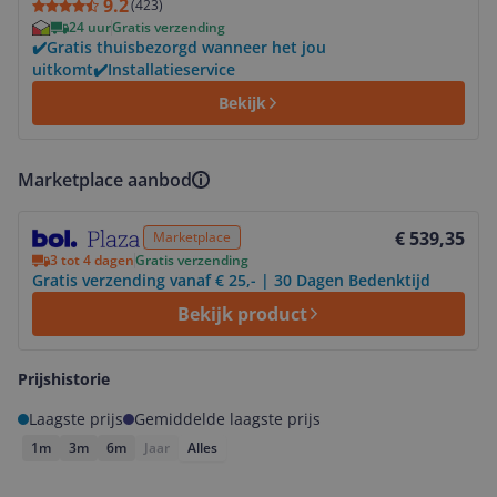
9.2
(
423
)
24 uur
Gratis verzending
✔️Gratis thuisbezorgd wanneer het jou
uitkomt✔️Installatieservice
Bekijk
Marketplace aanbod
Bekijk product
€ 539,35
Marketplace
3 tot 4 dagen
Gratis verzending
Gratis verzending vanaf € 25,- | 30 Dagen Bedenktijd
Bekijk product
Prijshistorie
Laagste prijs
Gemiddelde laagste prijs
1m
3m
6m
Jaar
Alles