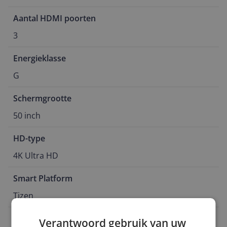
Aantal HDMI poorten
3
Energieklasse
G
Schermgrootte
50 inch
HD-type
4K Ultra HD
Smart Platform
Tizen
Schermtype
Verantwoord gebruik van uw