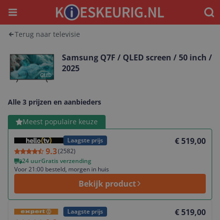
Menu
Waar
Terug naar televisie
Samsung Q7F / QLED screen / 50 inch /
2025
Alle 3 prijzen en aanbieders
Bekijk product
Meest populaire keuze
€ 519,00
Laagste prijs
9.3
(
2582
)
24 uur
Gratis verzending
Voor 21:00 besteld, morgen in huis
Bekijk product
Bekijk product
€ 519,00
Laagste prijs