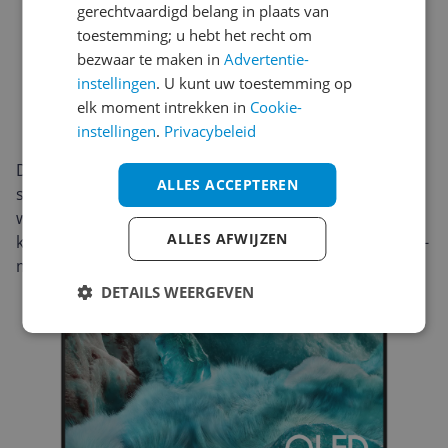
gerechtvaardigd belang in plaats van
toestemming; u hebt het recht om
bezwaar te maken in
Advertentie-
instellingen
. U kunt uw toestemming op
elk moment intrekken in
Cookie-
instellingen
.
Privacybeleid
De Samsung Q7F (2025) in 50 inch (127 cm) heeft een
ALLES ACCEPTEREN
strak, modern uiterlijk dat moeiteloos in de
woonkamer past. Het formaat is geschikt voor
ALLES AFWIJZEN
kijkafstanden rond 2–3 meter en komt zowel op een tv-
meubel als aan de muur goed tot zijn recht.
DETAILS WEERGEVEN