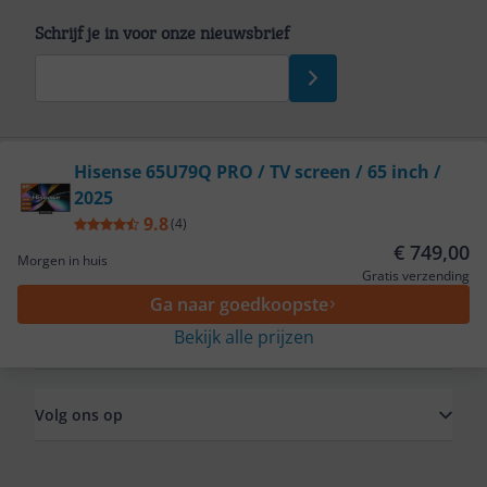
Schrijf je in voor onze nieuwsbrief
Bekijk product
Hisense 65U79Q PRO / TV screen / 65 inch /
2025
Service
9.8
(
4
)
€ 749,00
Morgen in huis
Algemeen
Gratis verzending
Ga naar goedkoopste
Bekijk alle prijzen
Zakelijk
Volg ons op