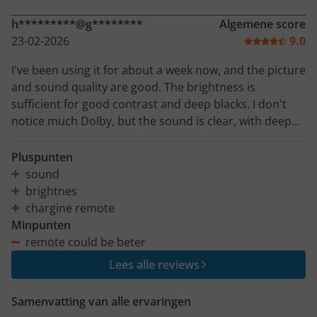
h*********@g********
Algemene score
23-02-2026
9.0
I've been using it for about a week now, and the picture
and sound quality are good. The brightness is
sufficient for good contrast and deep blacks. I don't
notice much Dolby, but the sound is clear, with deep
bass, and loud enough for a 20 m² living room. Overall,
it's worth the price.
Pluspunten
sound
brightnes
chargine remote
Minpunten
remote could be beter
Lees alle reviews
Samenvatting van alle ervaringen