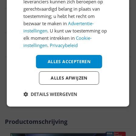
4
leveranciers kunnen zich beroepen op
gerechtvaardigd belang in plaats van
HD-type
toestemming; u hebt het recht om
bezwaar te maken in
Advertentie-
4K Ultra HD
instellingen
. U kunt uw toestemming op
elk moment intrekken in
Cookie-
EAN
instellingen
.
Privacybeleid
6942351417257
ALLES ACCEPTEREN
Aansluitingen
Algemeen
ALLES AFWIJZEN
Functies
DETAILS WEERGEVEN
Scherm
Productomschrijving