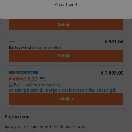
Vraag 1 van 4
-17% prijsdaling
1 tot 2 dagen
Gratis verzending
Laten bezorgen óf ophalen in meer dan 125 winkels.
Bekijk
Bekijk product
€ 981,54
Onbekend
Gratis verzending
Bekijk
Bekijk product
€ 1.099,00
8.3
(
2159
)
24 uur
Gratis verzending
Vandaag besteld, morgen beeldschoon thuisbezorgd.
Bekijk
Prijshistorie
Laagste prijs
Gemiddelde laagste prijs