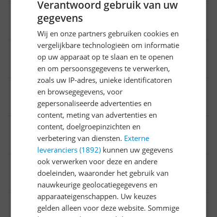
Verantwoord gebruik van uw
Smart Platform
gegevens
VIDAA
Wij en onze partners gebruiken cookies en
vergelijkbare technologieën om informatie
Schermgrootte
op uw apparaat op te slaan en te openen
65 inch
en om persoonsgegevens te verwerken,
zoals uw IP-adres, unieke identificatoren
Energieklasse
en browsegegevens, voor
gepersonaliseerde advertenties en
E
content, meting van advertenties en
Schermtype
content, doelgroepinzichten en
verbetering van diensten.
Externe
LED
leveranciers (1892)
kunnen uw gegevens
ook verwerken voor deze en andere
Introductiejaar
doeleinden, waaronder het gebruik van
2025
nauwkeurige geolocatiegegevens en
apparaateigenschappen. Uw keuzes
Aantal HDMI poorten
gelden alleen voor deze website. Sommige