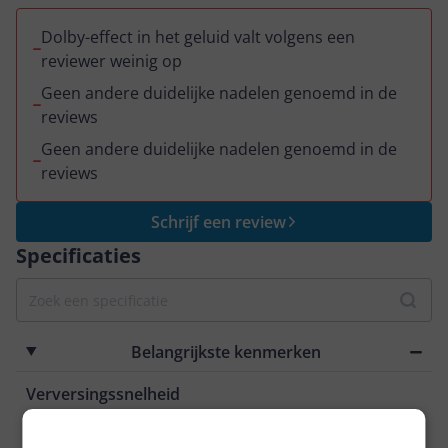
Dolby-effect in het geluid valt volgens een
reviewer weinig op
Geen andere duidelijke nadelen genoemd in de
reviews
Geen andere duidelijke nadelen genoemd in de
reviews
Schrijf een review
Specificaties
Belangrijkste kenmerken
Verversingssnelheid
165 Hz