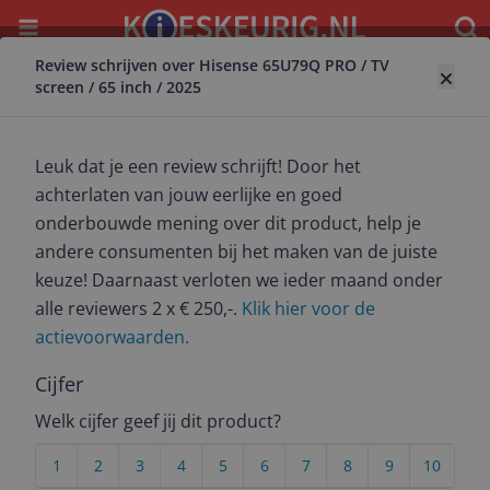
Menu
Waar
Review schrijven over Hisense 65U79Q PRO / TV
Terug naar televisie
screen / 65 inch / 2025
Hisense 65U79Q PRO / TV screen / 65
inch / 2025
Leuk dat je een review schrijft! Door het
9.8
(
4
)
achterlaten van jouw eerlijke en goed
onderbouwde mening over dit product, help je
Alle 4 prijzen en aanbieders
andere consumenten bij het maken van de juiste
Bekijk product
Meest populaire keuze
keuze! Daarnaast verloten we ieder maand onder
alle reviewers 2 x € 250,-.
Klik hier voor de
€ 749,00
Laagste prijs
actievoorwaarden.
9.2
(
2323
)
-17% prijsdaling
24 uur
Gratis verzending
Vandaag besteld? Bezorgd wanneer het jou uitkomt!
Cijfer
Bekijk product
Welk cijfer geef jij dit product?
Bekijk product
1
2
3
4
5
6
7
8
9
10
€ 749,00
Laagste prijs
€ 1.099,00