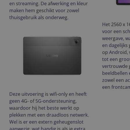
en streaming. De afwerking en kleur
maken hem geschikt voor zowel
thuisgebruik als onderweg.
Het 2560 x 1
voor een sc
weergave, wat
en dagelijks 
op Android,
tot een gro
vertrouwde 
beeldbellen 
zowel een a
een frontca
Deze uitvoering is wifi-only en heeft
geen 4G- of 5G-ondersteuning,
waardoor hij het beste werkt op
plekken met een draadloos netwerk.
Wel is er een extern geheugenslot
aanwezig, wat handig is als je extra