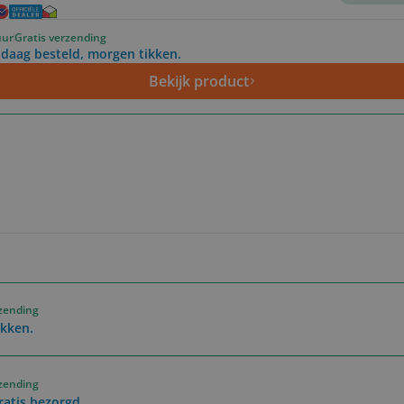
uur
Gratis verzending
daag besteld, morgen tikken.
Bekijk product
rzending
ikken.
rzending
ratis bezorgd