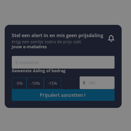
Stel een alert in en mis geen prijsdaling
Krijg een seintje zodra de prijs zakt
Jouw e-mailadres
Gewenste daling of bedrag
Gewenste prijs
€
-5%
-10%
-15%
Prijsalert aanzetten