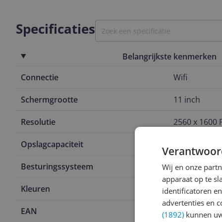
Specificaties
Belangrijkste kenmerken
Connectie
Wifi
Schermgrootte
11 inch
Resolutie
2560 x 1600 P
Opslagcapaciteit
128 GB
Verantwoor
Besturingssysteem
Android
Wij en onze part
apparaat op te s
Kleuren
Grijs
identificatoren e
advertenties en c
EAN
0198157039
(1892)
kunnen uw 