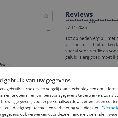
Reviews
r*********@h*********
27-11-2025
Tot op heden erg blij met 
vrij snel na het uitpakke
vooral voor Netflix en voor
geluid is erg goed moet ik
dus!
ixels
Pluspunten
Geluid
d gebruik van uw gegevens
Accu
ners gebruiken cookies en vergelijkbare technologieën om inform
BramAP
laan en te openen en om persoonsgegevens te verwerken, zoals uw
24-11-2025
n browsegegevens, voor gepersonaliseerde advertenties en conten
ontent, doelgroepinzichten en verbetering van diensten.
Externe l
Leuke handzame tablet we
940
gegevens ook verwerken voor deze en andere doeleinden, waar
mee te kunnen schrijven en navigeren. Deze Lenovo