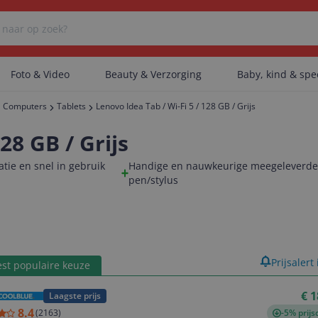
Foto & Video
Beauty & Verzorging
Baby, kind & sp
Computers
Tablets
Lenovo Idea Tab / Wi-Fi 5 / 128 GB / Grijs
Er zijn geen categorieën gevonden.
28 GB / Grijs
atie en snel in gebruik
Handige en nauwkeurige meegeleverd
pen/stylus
Er zijn geen producten gevonden.
Er zijn geen artikelen gevonden.
product
Prijsalert
st populaire keuze
€ 1
Laagste prijs
8.4
(
2163
)
-5% prijs