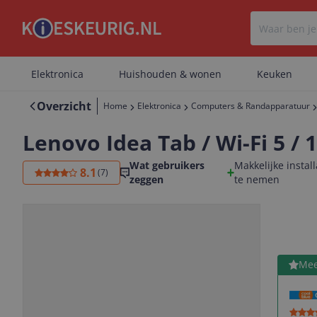
Elektronica
Huishouden & wonen
Keuken
Overzicht
Home
Elektronica
Computers & Randapparatuur
Lenovo Idea Tab / Wi-Fi 5 / 1
Wat gebruikers
Makkelijke install
8.1
(
7
)
zeggen
te nemen
11 inch
Bekijk 
Mee