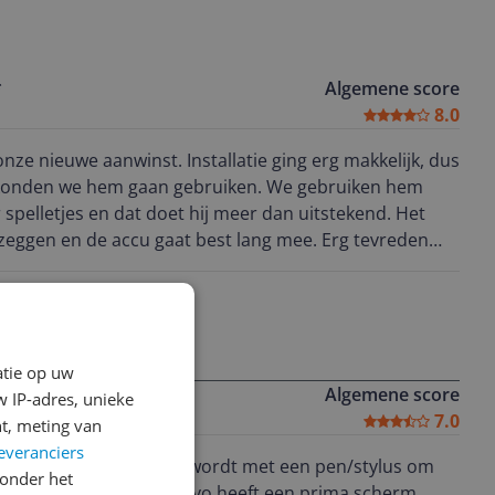
*
Algemene score
8.0
onze nieuwe aanwinst. Installatie ging erg makkelijk, dus
n konden we hem gaan gebruiken. We gebruiken hem
 spelletjes en dat doet hij meer dan uitstekend. Het
 zeggen en de accu gaat best lang mee. Erg tevreden
atie op uw
Algemene score
 IP-adres, unieke
7.0
t, meting van
everanciers
lke compleet geleverd wordt met een pen/stylus om
onder het
 heeft een prima scherm,