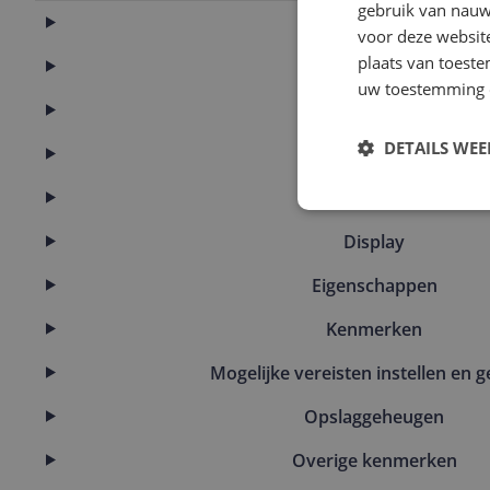
gebruik van nauw
Aansluitingen
voor deze websit
plaats van toest
Algemeen
uw toestemming 
Batterij
DETAILS WE
Camera
Connectiviteit
Display
Eigenschappen
Kenmerken
Mogelijke vereisten instellen en g
Opslaggeheugen
Overige kenmerken