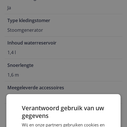
Ja
Type kledingstomer
Stoomgenerator
Inhoud waterreservoir
1,4 l
Snoerlengte
1,6 m
Meegeleverde accessoires
Stoomgenerator
Verantwoord gebruik van uw
Opwarmtijd stoom
gegevens
2 Hz
Wij en onze partners gebruiken cookies en