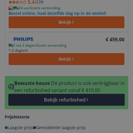
5.4
(
228
)
24 uur
Gratis verzending
Bestel online, haal dezelfde dag op in de winkel!
Bekijk
Bekijk product
€ 459,00
1 tot 2 dagen
Gratis verzending
1-2 dag(en)
Bekijk
Bewuste keuze
Dit product is ook verkrijgbaar in
een refurbished variant vanaf € 410,00
Bekijk refurbished
Prijshistorie
Laagste prijs
Gemiddelde laagste prijs