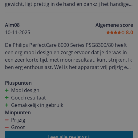
gewicht, ligt prettig in de hand en dankzij het handige
handvat kun je het makkelijk verplaatsen. Het warmt
snel op, dus je kunt meteen beginnen. De
Aim08
Algemene score
OptimalTemp-functie is superhandig: het strijkijzer
10-11-2025
8.0
past automatisch de temperatuur aan, waardoor elk
kledingstuk veilig gestreken wordt. Het waterreservoir
De Philips PerfectCare 8000 Series PSG8300/80 heeft
lekt niet en de bewegingssensor herkent wanneer je
een erg mooi design en zorgt ervoor dat je de was in
strijkt of wanneer het toestel op het station staat.
een zeer korte tijd, met mooi resultaat, kunt strijken. Ik
Daarnaast ziet het strijkijzer er modern en stijlvol uit ik
ben erg enthousiast. Wel is het apparaat vrij prijzig en
laat het met trots in het zicht staan! Ondanks de iets
erg groot, waardoor hij niet op elke strijkplank goed
hogere prijs vind ik het de investering meer dan waard.
past. Het apparaat is snel op temperatuur en verder
Pluspunten
Het is krachtig, soepel in gebruik en de stoomprestatie
gemakkelijk in gebruik.
Mooi design
is top.
Goed resultaat
Gemakkelijk in gebruik
Minpunten
Prijzig
Groot
Lees alle reviews