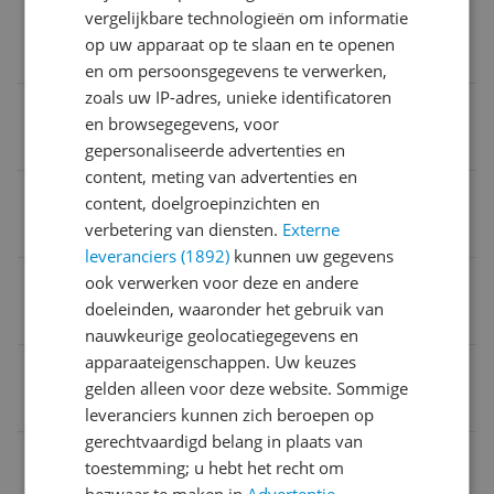
vergelijkbare technologieën om informatie
Product breedte
op uw apparaat op te slaan en te openen
24,6 cm
en om persoonsgegevens te verwerken,
zoals uw IP-adres, unieke identificatoren
Veiligheid uitschakelen
en browsegegevens, voor
Ja
gepersonaliseerde advertenties en
content, meting van advertenties en
Verpakking hoogte
content, doelgroepinzichten en
verbetering van diensten.
Externe
36,4 cm
leveranciers (1892)
kunnen uw gegevens
Max. stoomdruk per min. meer dan 40 gram
ook verwerken voor deze en andere
doeleinden, waaronder het gebruik van
215 g/min
nauwkeurige geolocatiegegevens en
apparaateigenschappen. Uw keuzes
Capaciteit waterreservoir meer dan 1 liter
gelden alleen voor deze website. Sommige
true
leveranciers kunnen zich beroepen op
gerechtvaardigd belang in plaats van
Kleur
toestemming; u hebt het recht om