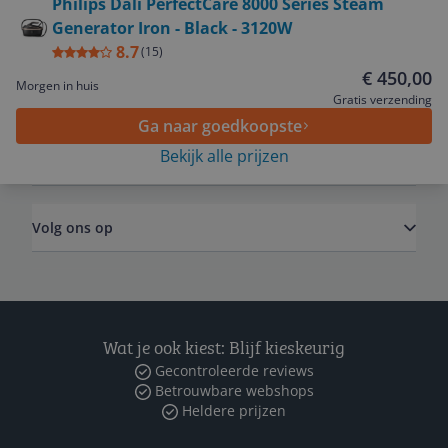
Philips Dali PerfectCare 8000 Series Steam
Generator Iron - Black - 3120W
Service
8.7
(
15
)
€ 450,00
Morgen in huis
Algemeen
Gratis verzending
Ga naar goedkoopste
Bekijk alle prijzen
Zakelijk
Volg ons op
Wat je ook kiest: Blijf kieskeurig
Gecontroleerde reviews
Betrouwbare webshops
Heldere prijzen