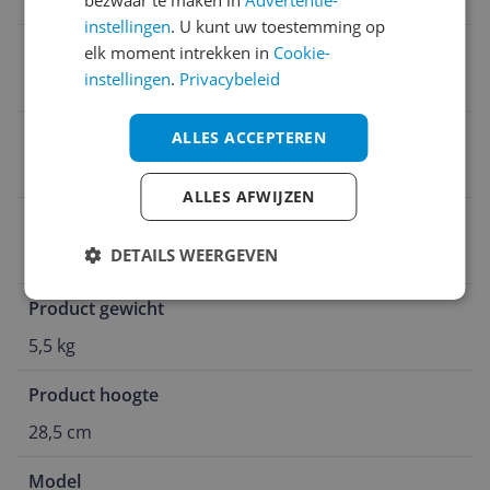
Zwart
bezwaar te maken in
Advertentie-
instellingen
. U kunt uw toestemming op
Verpakkingsgewicht
elk moment intrekken in
Cookie-
instellingen
.
Privacybeleid
7,5 kg
Pauzestand
ALLES ACCEPTEREN
Nee
ALLES AFWIJZEN
Vermogen
DETAILS WEERGEVEN
3.120 Hz
Product gewicht
5,5 kg
Product hoogte
28,5 cm
Model