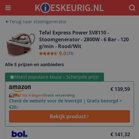
Menu
Waar
Terug naar stoomgenerator
Tefal Express Power SV8110 -
Stoomgenerator - 2800W - 6 Bar - 120
g/min - Rood/Wit
9.0
(
33
)
Alle 5 prijzen en aanbieders
Bekijk product
Meest populaire keuze – Scherpste prijs!
€ 139,59
3 tot 4 dagen
Gratis verzending
Check de website voor de levertijd | Gratis bezorgd >
€20,-
Bekijk product
Bekijk product
€ 141,32