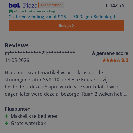
Bekijk product
€ 142,75
Marketplace
24 uur
Gratis verzending
Gratis verzending vanaf € 25,- | 30 Dagen Bedenktijd
Bekijk
Reviews
m************@h**********
Algemene score
14-05-2026
9.0
N.a.v. een krantenartikel waarin ik las dat de
stoomgenerator SV8110 de Beste Keus zou zijn
bestelde ik deze 26 april via de site van Tefal . Twee
dagen later werd deze al bezorgd. Ruim 2 weken heb ik
dit strijkijzer nu in mijn bezit en ik kan niet anders
zeggen dan dat ik er zeer tevreden mee ben. De
Pluspunten
watertank is zeer eenvoudig te vullen en in 2 minuten
Makkelijk te bedienen
is de stoomgenerator klaar voor gebruik. Het strijken
Grote waterbak
gaat heerlijk soepel en ik hoef de was nu niet meer te