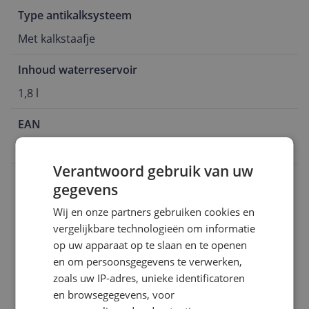
Type antikalksysteem
Met kalkstaafje
Inhoud waterreservoir
1,8 l
EAN
3121040086186
Verantwoord gebruik van uw
Bijgeleverde accessoires en toebehoren
gegevens
Capaciteit
Wij en onze partners gebruiken cookies en
vergelijkbare technologieën om informatie
Functies
op uw apparaat op te slaan en te openen
Instellingen en functies
en om persoonsgegevens te verwerken,
zoals uw IP-adres, unieke identificatoren
Onderhoud
en browsegegevens, voor