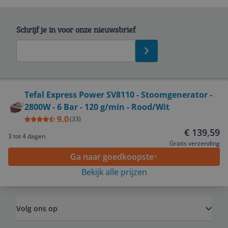
Schrijf je in voor onze nieuwsbrief
Bekijk product
Tefal Express Power SV8110 - Stoomgenerator -
2800W - 6 Bar - 120 g/min - Rood/Wit
Service
9.0
(
33
)
€ 139,59
3 tot 4 dagen
Algemeen
Gratis verzending
Ga naar goedkoopste
Bekijk alle prijzen
Zakelijk
Volg ons op