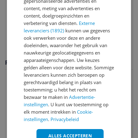
gepersonaliseerde advertenties en
Overige kenmerken
content, meting van advertenties en
Productinformatie
content, doelgroepinzichten en
verbetering van diensten.
Externe
Specificaties stoom
leveranciers (1892)
kunnen uw gegevens
ook verwerken voor deze en andere
Technisch
doeleinden, waaronder het gebruik van
nauwkeurige geolocatiegegevens en
apparaateigenschappen. Uw keuzes
Productomschrijving
gelden alleen voor deze website. Sommige
leveranciers kunnen zich beroepen op
gerechtvaardigd belang in plaats van
toestemming; u hebt het recht om
bezwaar te maken in
Advertentie-
instellingen
. U kunt uw toestemming op
elk moment intrekken in
Cookie-
instellingen
.
Privacybeleid
ALLES ACCEPTEREN