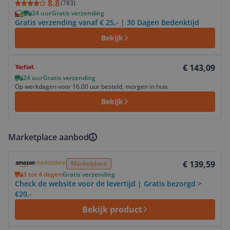
8.8
(
783
)
24 uur
Gratis verzending
Gratis verzending vanaf € 25,- | 30 Dagen Bedenktijd
Bekijk
Bekijk product
€ 143,09
24 uur
Gratis verzending
Op werkdagen voor 16.00 uur besteld, morgen in huis
Bekijk
Marketplace aanbod
Bekijk product
€ 139,59
Marketplace
3 tot 4 dagen
Gratis verzending
Check de website voor de levertijd | Gratis bezorgd >
€20,-
Bekijk product