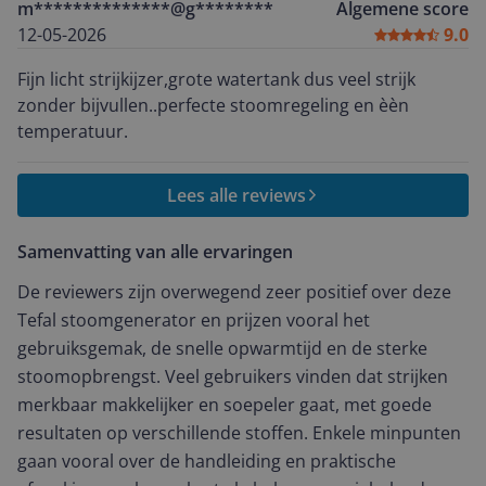
m**************@g********
Algemene score
scheiden in katoen, synthetisch, linnen etc. Je kunt
12-05-2026
9.0
gewoon alles door elkaar strijken zonder dat de was
ervan lijdt. Deze manier van strijken bevalt zo goed dat
Fijn licht strijkijzer,grote watertank dus veel strijk
ik het ook enthousiast aan onze kinderen heb gedeeld.
zonder bijvullen..perfecte stoomregeling en èèn
Inmiddels hebben ook zij deze stoomgenerator
temperatuur.
aangeschaft.
Lees alle reviews
Samenvatting van alle ervaringen
De reviewers zijn overwegend zeer positief over deze
Tefal stoomgenerator en prijzen vooral het
gebruiksgemak, de snelle opwarmtijd en de sterke
stoomopbrengst. Veel gebruikers vinden dat strijken
merkbaar makkelijker en soepeler gaat, met goede
resultaten op verschillende stoffen. Enkele minpunten
gaan vooral over de handleiding en praktische