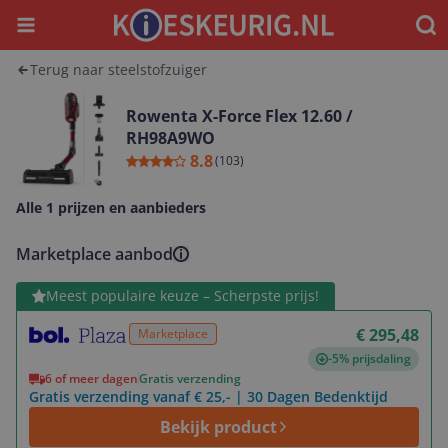
Menu
Waar
Terug naar steelstofzuiger
Rowenta X-Force Flex 12.60 /
RH98A9WO
8.8
(
103
)
Alle 1 prijzen en aanbieders
Marketplace aanbod
Bekijk product
Meest populaire keuze – Scherpste prijs!
€ 295,48
Marketplace
-5% prijsdaling
6 of meer dagen
Gratis verzending
Gratis verzending vanaf € 25,- | 30 Dagen Bedenktijd
Bekijk product