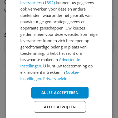
Cijfer
leveranciers (1892)
kunnen uw gegevens
ook verwerken voor deze en andere
Welk cijfer geef jij dit product?
doeleinden, waaronder het gebruik van
1
2
nauwkeurige geolocatiegegevens en
3
4
5
6
7
8
9
10
apparaateigenschappen. Uw keuzes
Vraag 1 van 4
Specificaties
gelden alleen voor deze website. Sommige
leveranciers kunnen zich beroepen op
gerechtvaardigd belang in plaats van
toestemming; u hebt het recht om
bezwaar te maken in
Advertentie-
Belangrijkste kenmerken
instellingen
. U kunt uw toestemming op
Reinigt ondergronden
elk moment intrekken in
Cookie-
instellingen
.
Privacybeleid
Harde vloeren
Inclusief kruimelzuiger
ALLES ACCEPTEREN
Nee
ALLES AFWIJZEN
Type apparaat