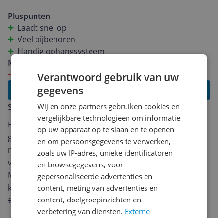
Kortom erg blij mee.
Pluspunten
Laadt snel op
Veel bijbehoren
Handig ophangsysteem
Minpunten
Apart handgedeelte ietsje zwaar
Verantwoord gebruik van uw
gegevens
Lees alle reviews
Schrijf een review
Wij en onze partners gebruiken cookies en
vergelijkbare technologieën om informatie
Heb jij dit product in bezit en wil je graag je mening
op uw apparaat op te slaan en te openen
geven? Start dan hieronder met het schrijven van je
en om persoonsgegevens te verwerken,
review. Afhankelijk van de details duurt het schrijven
zoals uw IP-adres, unieke identificatoren
van een review gemiddeld tussen de 3 en 10 minuten.
en browsegegevens, voor
Met jouw mening help je andere bezoekers een betere
gepersonaliseerde advertenties en
keuze te maken én maak je iedere maand kans op
content, meting van advertenties en
content, doelgroepinzichten en
€250,-!
Klik hier voor de actievoorwaarden.
verbetering van diensten.
Externe