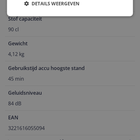
DETAILS WEERGEVEN
Steelstofzuiger
Stof capaciteit
90 cl
Gewicht
4,12 kg
Gebruikstijd accu hoogste stand
45 min
Geluidsniveau
84 dB
EAN
3221616055094