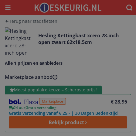
Menu
Waar
Terug naar stadsfietsen
Hesling Kettingkast xcero 28-inch
open zwart 62x18.5cm
Alle 1 prijzen en aanbieders
Marketplace aanbod
Bekijk product
Meest populaire keuze – Scherpste prijs!
€ 28,95
Marketplace
24 uur
Gratis verzending
Gratis verzending vanaf € 25,- | 30 Dagen Bedenktijd
Bekijk product