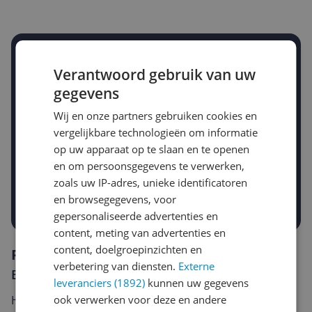
Stel een alert in en mis geen prijsdaling
Verantwoord gebruik van uw
Krijg een seintje zodra de prijs zakt
Jouw e-mailadres
gegevens
Wij en onze partners gebruiken cookies en
vergelijkbare technologieën om informatie
Gewenste daling of bedrag
op uw apparaat op te slaan en te openen
Gewenste prijs
en om persoonsgegevens te verwerken,
€
-5%
-10%
-15%
zoals uw IP-adres, unieke identificatoren
en browsegegevens, voor
Prijsalert aanzetten
gepersonaliseerde advertenties en
content, meting van advertenties en
content, doelgroepinzichten en
Reviews
verbetering van diensten.
Externe
Er zijn nog geen reviews geschreven
leveranciers (1892)
kunnen uw gegevens
ook verwerken voor deze en andere
Heb jij dit product in bezit en wil je graag je mening