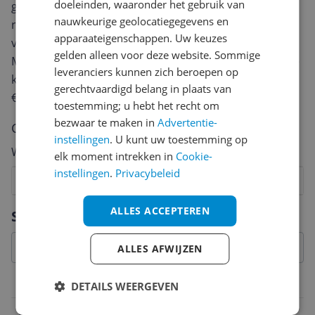
doeleinden, waaronder het gebruik van
geven? Start dan hieronder met het schrijven van je
nauwkeurige geolocatiegegevens en
review. Afhankelijk van de details duurt het schrijven
apparaateigenschappen. Uw keuzes
van een review gemiddeld tussen de 3 en 10 minuten.
gelden alleen voor deze website. Sommige
Met jouw mening help je andere bezoekers een betere
leveranciers kunnen zich beroepen op
keuze te maken én maak je iedere maand kans op
gerechtvaardigd belang in plaats van
€250,-!
Klik hier voor de actievoorwaarden.
toestemming; u hebt het recht om
bezwaar te maken in
Advertentie-
Cijfer
instellingen
. U kunt uw toestemming op
Welk cijfer geef jij dit product?
elk moment intrekken in
Cookie-
instellingen
.
Privacybeleid
1
2
3
4
5
6
7
8
9
10
Vraag 1 van 4
ALLES ACCEPTEREN
Specificaties
ALLES AFWIJZEN
Belangrijkste kenmerken
DETAILS WEERGEVEN
EAN