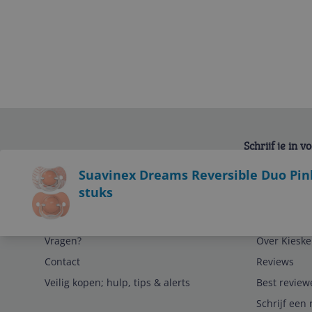
Schrijf je in 
Bekijk product
Suavinex Dreams Reversible Duo Pink
stuks
Service
Algemeen
Vragen?
Over Kieske
Contact
Reviews
Veilig kopen; hulp, tips & alerts
Best review
Schrijf een 