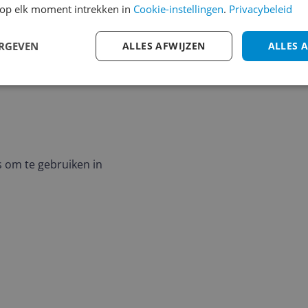
op elk moment intrekken in
Cookie-instellingen
.
Privacybeleid
ERGEVEN
ALLES AFWIJZEN
ALLES 
 om te gebruiken in