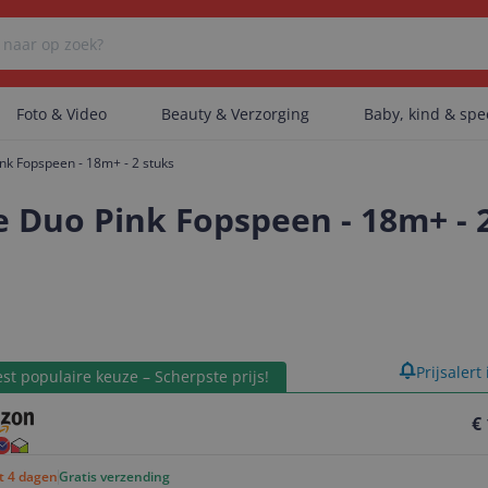
Foto & Video
Beauty & Verzorging
Baby, kind & sp
nk Fopspeen - 18m+ - 2 stuks
Er zijn geen categorieën gevonden.
 Duo Pink Fopspeen - 18m+ - 
Er zijn geen producten gevonden.
product
Prijsalert
Er zijn geen artikelen gevonden.
st populaire keuze – Scherpste prijs!
€
ot 4 dagen
Gratis verzending