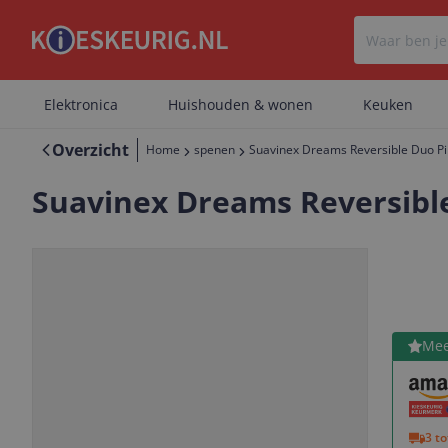
Elektronica
Huishouden & wonen
Keuken
Overzicht
Home
spenen
Suavinex Dreams Reversible Duo Pi
Suavinex Dreams Reversible
Bekijk 
Mee
Vorige
Volgende
3 t