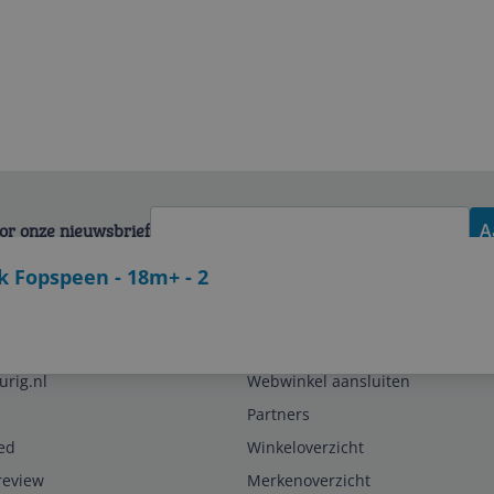
voor onze nieuwsbrief
A
 Fopspeen - 18m+ - 2
Zakelijk
urig.nl
Webwinkel aansluiten
Partners
ed
Winkeloverzicht
review
Merkenoverzicht