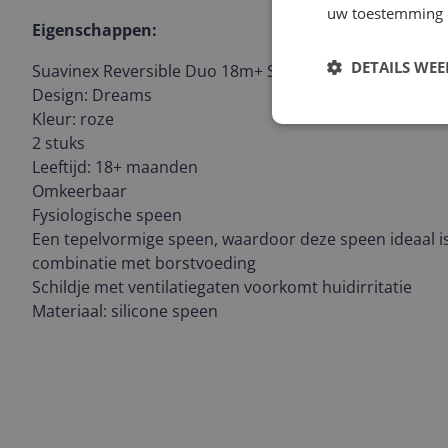
uw toestemming 
Eigenschappen:
DETAILS WE
Suavinex Reversible Duo 18m+ Silicone Fopspenen
Design: Dreams
Kleur: roze
2 stuks
Leeftijd: 18+ maanden
Omkeerbaar
Fysiologische speen
Een tepelvormige speen, waardoor deze speen ideaal is
combinatie met borstvoeding
Schildje met ventilatiegaten voorkomt huidirritatie
Materiaal: silicone speen