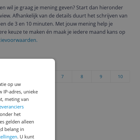
t en wil je graag je mening geven? Start dan hieronder
view. Afhankelijk van de details duurt het schrijven van
en de 3 en 10 minuten. Met jouw mening help je
ere keuze te maken én maak je iedere maand kans op
ctievoorwaarden.
uct?
4
5
6
7
8
9
10
atie op uw
Vraag 1 van 4
 IP-adres, unieke
t, meting van
everanciers
onder het
s gelden alleen
d belang in
tellingen
. U kunt