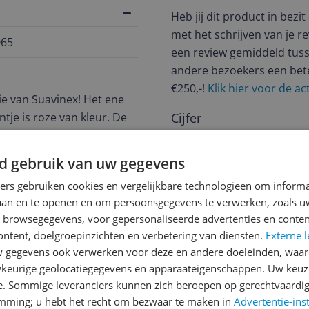
Heb jij dit product in bezi
met het schrijven van je re
065
een review gemiddeld tuss
andere bezoekers een bet
€250,-!
Klik hier voor de a
ie van Suavinex! Het ene
tje is roze van kleur. De
Cijfer
Welk cijfer geef jij dit prod
d gebruik van uw gegevens
ben je verzekerd van een
1
2
3
n heeft een fysiologische
ners gebruiken cookies en vergelijkbare technologieën om inform
van BPA.
laan en te openen en om persoonsgegevens te verwerken, zoals uw
n browsegegevens, voor gepersonaliseerde advertenties en conten
Een tepelvormige speen
ontent, doelgroepinzichten en verbetering van diensten.
Externe l
deaal is om te gebruiken
gegevens ook verwerken voor deze en andere doeleinden, waar
naast ventilatiegaten,
keurige geolocatiegegevens en apparaateigenschappen. Uw keuze
 wordt voorkomen. De
e. Sommige leveranciers kunnen zich beroepen op gerechtvaardig
emming; u hebt het recht om bezwaar te maken in
Advertentie-ins