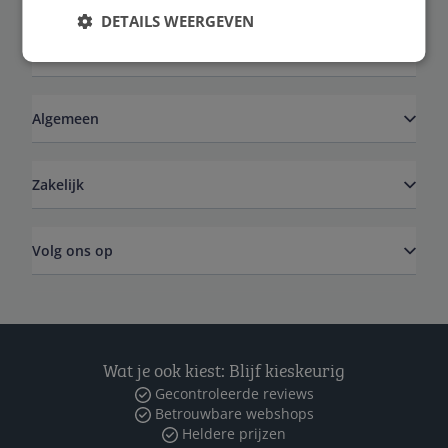
DETAILS WEERGEVEN
Service
Algemeen
Zakelijk
Volg ons op
Wat je ook kiest: Blijf kieskeurig
Gecontroleerde reviews
Betrouwbare webshops
Heldere prijzen