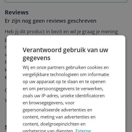
Reviews
Er zijn nog geen reviews geschreven
Heb jij dit product in bezit en wil je graag je mening
geven? Start dan hieronder met het schrijven van je
review. Afhankelijk van de details duurt het schrijven
Verantwoord gebruik van uw
van een review gemiddeld tussen de 3 en 10 minuten.
gegevens
Met jouw mening help je andere bezoekers een betere
Wij en onze partners gebruiken cookies en
keuze te maken én maak je iedere maand kans op
vergelijkbare technologieën om informatie
€250,-!
Klik hier voor de actievoorwaarden.
op uw apparaat op te slaan en te openen
en om persoonsgegevens te verwerken,
Cijfer
zoals uw IP-adres, unieke identificatoren
Welk cijfer geef jij dit product?
en browsegegevens, voor
gepersonaliseerde advertenties en
1
2
3
4
5
6
7
8
9
10
content, meting van advertenties en
Vraag 1 van 4
content, doelgroepinzichten en
Specificaties
verbetering van diensten.
Externe