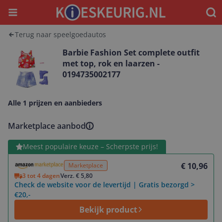
Menu
Waar
Terug naar speelgoedautos
Barbie Fashion Set complete outfit
met top, rok en laarzen -
0194735002177
Alle 1 prijzen en aanbieders
Marketplace aanbod
Bekijk product
Meest populaire keuze – Scherpste prijs!
€ 10,96
Marketplace
3 tot 4 dagen
Verz. € 5,80
Check de website voor de levertijd | Gratis bezorgd >
€20,-
Bekijk product