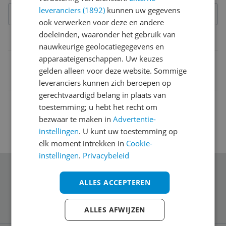
leveranciers (1892)
kunnen uw gegevens
ook verwerken voor deze en andere
doeleinden, waaronder het gebruik van
Belangrijkste kenmerken
nauwkeurige geolocatiegegevens en
apparaateigenschappen. Uw keuzes
EAN
gelden alleen voor deze website. Sommige
0194735002177
leveranciers kunnen zich beroepen op
gerechtvaardigd belang in plaats van
toestemming; u hebt het recht om
bezwaar te maken in
Advertentie-
instellingen
. U kunt uw toestemming op
elk moment intrekken in
Cookie-
instellingen
.
Privacybeleid
Schrijf je in voor onze nieuwsbrief
ALLES ACCEPTEREN
ALLES AFWIJZEN