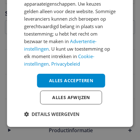
apparaateigenschappen. Uw keuzes
Vraag 1 van 4
gelden alleen voor deze website. Sommige
Specificaties
leveranciers kunnen zich beroepen op
gerechtvaardigd belang in plaats van
toestemming; u hebt het recht om
bezwaar te maken in
Advertentie-
Geschikt voor
instellingen
. U kunt uw toestemming op
Vaatwasser veilig
elk moment intrekken in
Cookie-
instellingen
.
Privacybeleid
Nee
ALLES ACCEPTEREN
EAN
4017167485102
ALLES AFWIJZEN
Inhoud en samenstelling van dit artikel
DETAILS WEERGEVEN
Overige kenmerken
Productinformatie