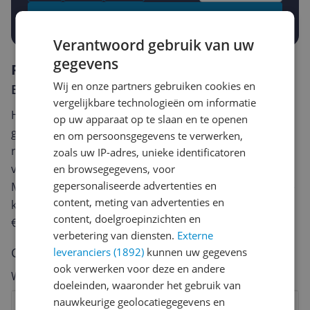
Prijsalert aanzetten
Verantwoord gebruik van uw
gegevens
Reviews
Wij en onze partners gebruiken cookies en
Er zijn nog geen reviews geschreven
vergelijkbare technologieën om informatie
Heb jij dit product in bezit en wil je graag je mening
op uw apparaat op te slaan en te openen
geven? Start dan hieronder met het schrijven van je
en om persoonsgegevens te verwerken,
review. Afhankelijk van de details duurt het schrijven
zoals uw IP-adres, unieke identificatoren
van een review gemiddeld tussen de 3 en 10 minuten.
en browsegegevens, voor
gepersonaliseerde advertenties en
Met jouw mening help je andere bezoekers een betere
content, meting van advertenties en
keuze te maken én maak je iedere maand kans op
content, doelgroepinzichten en
€250,-!
Klik hier voor de actievoorwaarden.
verbetering van diensten.
Externe
Cijfer
leveranciers (1892)
kunnen uw gegevens
ook verwerken voor deze en andere
Welk cijfer geef jij dit product?
doeleinden, waaronder het gebruik van
nauwkeurige geolocatiegegevens en
1
2
3
4
5
6
7
8
9
10