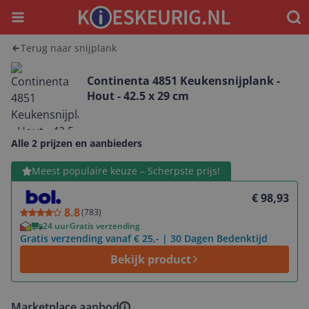
Menu
Waar
Terug naar snijplank
Continenta 4851 Keukensnijplank -
Hout - 42.5 x 29 cm
Alle 2 prijzen en aanbieders
Bekijk product
Meest populaire keuze – Scherpste prijs!
€ 98,93
8.8
(
783
)
24 uur
Gratis verzending
Gratis verzending vanaf € 25,- | 30 Dagen Bedenktijd
Bekijk product
Marketplace aanbod