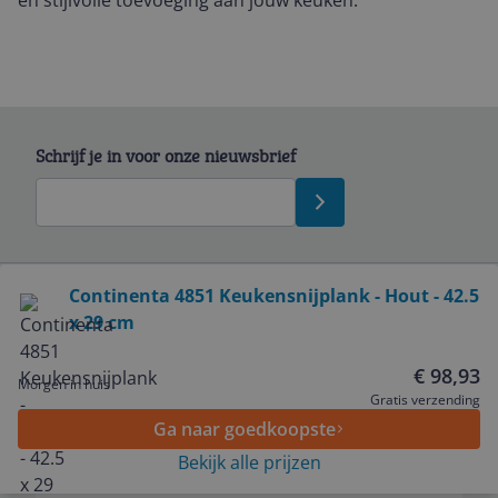
en stijlvolle toevoeging aan jouw keuken.
Schrijf je in voor onze nieuwsbrief
Bekijk product
Continenta 4851 Keukensnijplank - Hout - 42.5
x 29 cm
Service
€ 98,93
Morgen in huis
Algemeen
Gratis verzending
Ga naar goedkoopste
Bekijk alle prijzen
Zakelijk