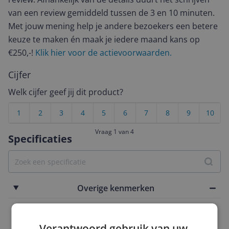
van een review gemiddeld tussen de 3 en 10 minuten.
Met jouw mening help je andere bezoekers een betere
keuze te maken én maak je iedere maand kans op
€250,-!
Klik hier voor de actievoorwaarden.
Cijfer
Welk cijfer geef jij dit product?
1
2
3
4
5
6
7
8
9
10
Vraag 1 van 4
Specificaties
Overige kenmerken
Seizoensjaar
Verantwoord gebruik van uw
2025