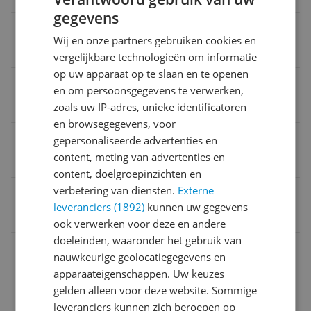
gegevens
Materiaal zool
Wij en onze partners gebruiken cookies en
Kunststof
vergelijkbare technologieën om informatie
op uw apparaat op te slaan en te openen
Doelgroep
en om persoonsgegevens te verwerken,
Volwassenen
zoals uw IP-adres, unieke identificatoren
en browsegegevens, voor
Verpakking breedte
gepersonaliseerde advertenties en
content, meting van advertenties en
21,2 cm
content, doelgroepinzichten en
verbetering van diensten.
Externe
Verpakking hoogte
leveranciers (1892)
kunnen uw gegevens
12,1 cm
ook verwerken voor deze en andere
doeleinden, waaronder het gebruik van
Verpakking lengte
nauwkeurige geolocatiegegevens en
33,8 cm
apparaateigenschappen. Uw keuzes
gelden alleen voor deze website. Sommige
Seizoenscollectie
leveranciers kunnen zich beroepen op