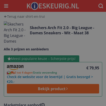
Menu
Waar
Terug naar shirt-en-trui
Skechers Arch Fit 2.0 - Big League -
Dames Sneakers - Wit - Maat 38
Alle 3 prijzen en aanbieders
Bekijk product
Meest populaire keuze – Scherpste prijs!
€ 79,95
3 tot 4 dagen
Gratis verzending
Check de website voor de levertijd | Gratis bezorgd >
€20,-
Bekijk product
Marketplace aanbod