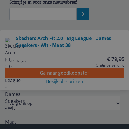
Schrijf je in voor onze nieuwsbrief
Bekijk product
Skechers Arch Fit 2.0 - Big League - Dames
Sneakers - Wit - Maat 38
Service
€ 79,95
3 tot 4 dagen
Algemeen
Gratis verzending
Ga naar goedkoopste
Bekijk alle prijzen
Zakelijk
Volg ons op