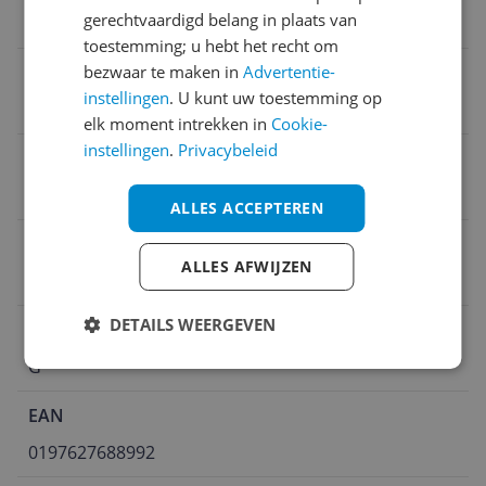
gerechtvaardigd belang in plaats van
Lente/Zomer
toestemming; u hebt het recht om
bezwaar te maken in
Advertentie-
Kleding artikelnummer
instellingen
. U kunt uw toestemming op
150051
elk moment intrekken in
Cookie-
instellingen
.
Privacybeleid
Uitneembare zool
Nee
ALLES ACCEPTEREN
Maatadvies
ALLES AFWIJZEN
Valt normaal: bestel je eigen maat
DETAILS WEERGEVEN
Schoen wijdte
G
EAN
0197627688992