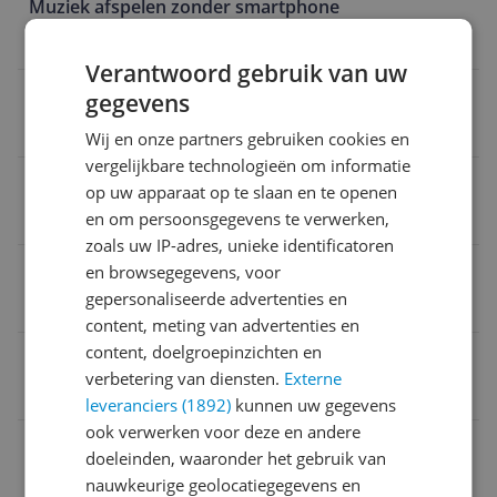
Muziek afspelen zonder smartphone
Nee
Verantwoord gebruik van uw
Geeft hersteladvies
gegevens
Nee
Wij en onze partners gebruiken cookies en
vergelijkbare technologieën om informatie
Waterdichtheid
op uw apparaat op te slaan en te openen
10 ATM
en om persoonsgegevens te verwerken,
zoals uw IP-adres, unieke identificatoren
Geeft weersverwachting
en browsegegevens, voor
gepersonaliseerde advertenties en
Nee
content, meting van advertenties en
content, doelgroepinzichten en
EAN
verbetering van diensten.
Externe
0195950609448
leveranciers (1892)
kunnen uw gegevens
ook verwerken voor deze en andere
Aansluitingen
doeleinden, waaronder het gebruik van
nauwkeurige geolocatiegegevens en
Algemeen