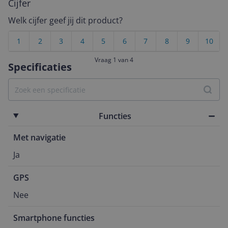
Cijfer
Welk cijfer geef jij dit product?
1
2
3
4
5
6
7
8
9
10
Vraag 1 van 4
Specificaties
Functies
Met navigatie
Ja
GPS
Nee
Smartphone functies