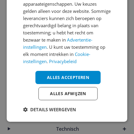
apparaateigenschappen. Uw keuzes
Bandje
gelden alleen voor deze website. Sommige
leveranciers kunnen zich beroepen op
Batterij
gerechtvaardigd belang in plaats van
toestemming; u hebt het recht om
Connectiviteit
bezwaar te maken in
Advertentie-
Horlogekast
instellingen
. U kunt uw toestemming op
elk moment intrekken in
Cookie-
Meetwaarden
instellingen
.
Privacybeleid
Mogelijke vereisten instellen en gebruik
ALLES ACCEPTEREN
Overige kenmerken
Productinformatie
ALLES AFWIJZEN
Scherm
DETAILS WEERGEVEN
Software
Technisch