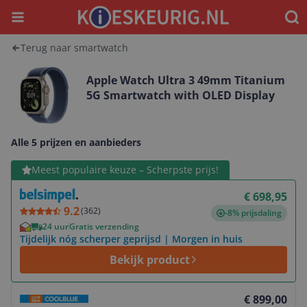
Menu
Waar
Terug naar smartwatch
Apple Watch Ultra 3 49mm Titanium
5G Smartwatch with OLED Display
Alle 5 prijzen en aanbieders
Bekijk product
Meest populaire keuze – Scherpste prijs!
€ 698,95
9.2
(
362
)
-8% prijsdaling
24 uur
Gratis verzending
Tijdelijk nóg scherper geprijsd | Morgen in huis
Bekijk product
Bekijk product
€ 899,00