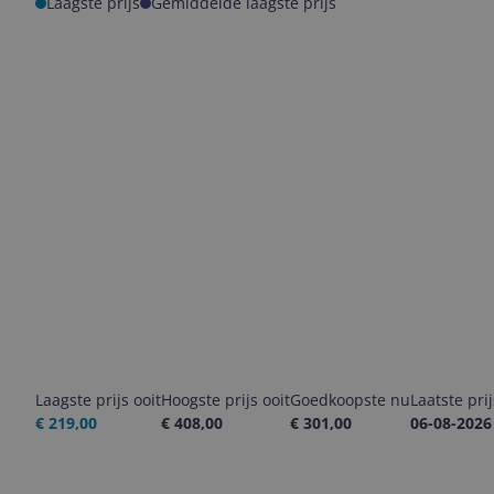
Laagste prijs
Gemiddelde laagste prijs
Laagste prijs ooit
Hoogste prijs ooit
Goedkoopste nu
Laatste pri
€ 219,00
€ 408,00
€ 301,00
06-08-2026