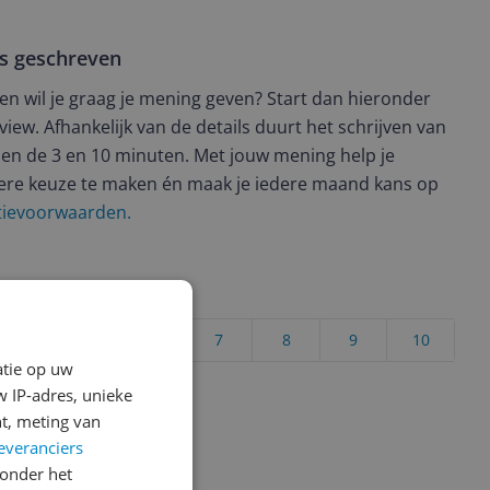
ws geschreven
t en wil je graag je mening geven? Start dan hieronder
view. Afhankelijk van de details duurt het schrijven van
en de 3 en 10 minuten. Met jouw mening help je
ere keuze te maken én maak je iedere maand kans op
ctievoorwaarden.
uct?
4
5
6
7
8
9
10
atie op uw
Vraag 1 van 4
 IP-adres, unieke
t, meting van
everanciers
onder het