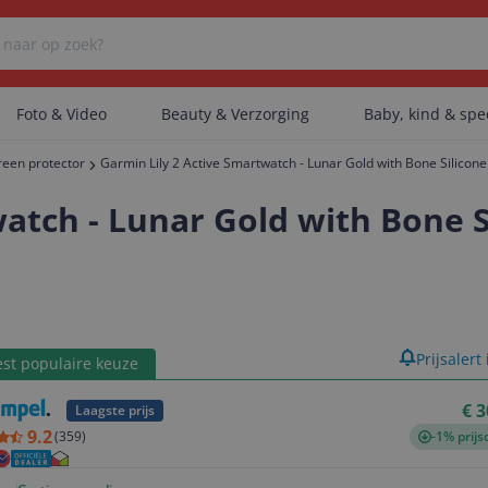
Foto & Video
Beauty & Verzorging
Baby, kind & sp
reen protector
Garmin Lily 2 Active Smartwatch - Lunar Gold with Bone Silicon
Er zijn geen categorieën gevonden.
watch - Lunar Gold with Bone 
Er zijn geen producten gevonden.
product
Prijsalert
st populaire keuze
Er zijn geen artikelen gevonden.
€ 3
Laagste prijs
9.2
(
359
)
-1% prijs