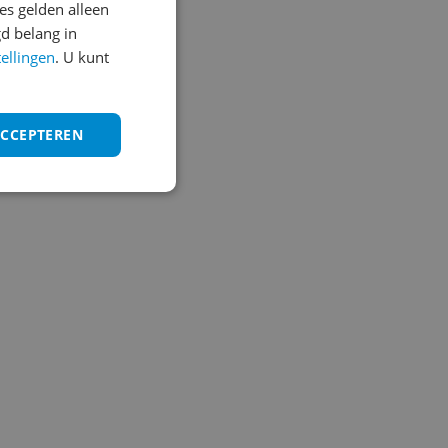
s gelden alleen
d belang in
tellingen
. U kunt
ACCEPTEREN