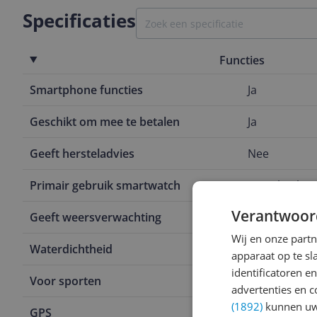
Specificaties
Functies
Smartphone functies
Ja
Geschikt om mee te betalen
Ja
Geeft hersteladvies
Nee
Primair gebruik smartwatch
Sporthorlog
Verantwoor
Geeft weersverwachting
Ja
Wij en onze part
Waterdichtheid
5 ATM
apparaat op te s
identificatoren e
Voor sporten
Fitness
advertenties en c
(1892)
kunnen uw 
GPS
Nee