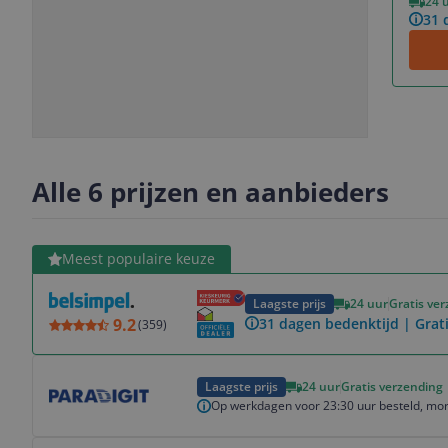
24 
31 
Slide
Slide
Slide
Slide
1
2
3
4
Alle 6 prijzen en aanbieders
Bekijk product
Meest populaire keuze
Laagste prijs
24 uur
Gratis ve
9.2
31 dagen bedenktijd | Grat
(
359
)
Bekijk product
Laagste prijs
24 uur
Gratis verzending
Op werkdagen voor 23:30 uur besteld, mor