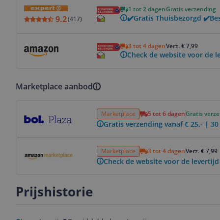
Bekijk product
1 tot 2 dagen
Gratis verzending
✔️Gratis Thuisbezorgd ✔️Be
9.2
(
417
)
Bekijk product
3 tot 4 dagen
Verz. € 7,99
Check de website voor de le
Marketplace aanbod
Bekijk product
Marketplace
5 tot 6 dagen
Gratis verz
Gratis verzending vanaf € 25,- | 3
Bekijk product
Marketplace
3 tot 4 dagen
Verz. € 7,99
Check de website voor de levertijd
Prijshistorie