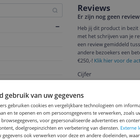
Reviews
Er zijn nog geen revie
Heb jij dit product in bezi
met het schrijven van je re
een review gemiddeld tuss
andere bezoekers een bet
€250,-!
Klik hier voor de a
Cijfer
e
Welk cijfer geef jij dit prod
d gebruik van uw gegevens
1
2
3
ners gebruiken cookies en vergelijkbare technologieën om inform
laan en te openen en om persoonsgegevens te verwerken, zoals uw
n browsegegevens, voor gepersonaliseerde advertenties en conten
ontent, doelgroepinzichten en verbetering van diensten.
Externe l
gegevens ook verwerken voor deze en andere doeleinden, waar