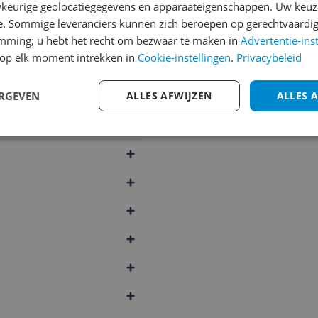
keurige geolocatiegegevens en apparaateigenschappen. Uw keuze
e. Sommige leveranciers kunnen zich beroepen op gerechtvaardig
emming; u hebt het recht om bezwaar te maken in
Advertentie-ins
op elk moment intrekken in
Cookie-instellingen
.
Privacybeleid
er
ERGEVEN
ALLES AFWIJZEN
ALLES 
685