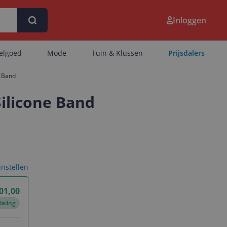
Inloggen
eelgoed
Mode
Tuin & Klussen
Prijsdalers
e Band
Silicone Band
 instellen
01,00
daling