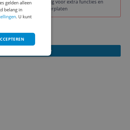
prijzig voor extra functies en
s gelden alleen
ing
wijzerplaten
d belang in
n
tellingen
. U kunt
; batterij
 dagen
ACCEPTEREN
Schrijf een review