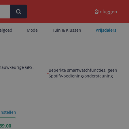
Inloggen
eelgoed
Mode
Tuin & Klussen
Prijsdalers
 nauwkeurige GPS,
Beperkte smartwatchfuncties; geen
Spotify-bediening/ondersteuning
 instellen
69,00