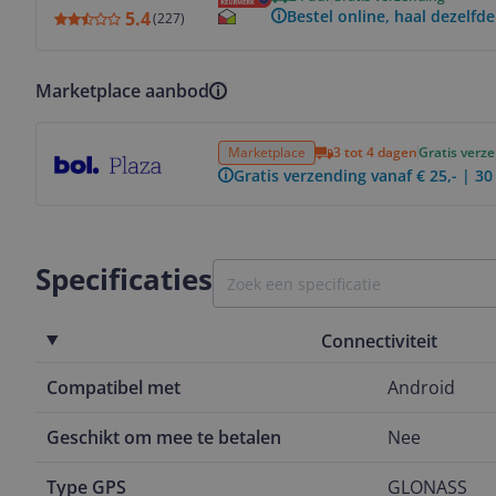
Bestel online, haal dezelfde
5.4
(
227
)
Marketplace aanbod
Bekijk product
Marketplace
3 tot 4 dagen
Gratis verz
Gratis verzending vanaf € 25,- | 3
Specificaties
Connectiviteit
Compatibel met
Android
Geschikt om mee te betalen
Nee
Type GPS
GLONASS