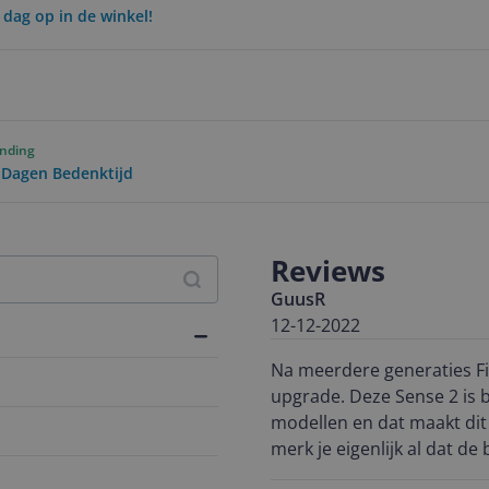
 dag op in de winkel!
ending
0 Dagen Bedenktijd
Reviews
GuusR
12-12-2022
Na meerdere generaties Fit
upgrade. Deze Sense 2 is b
modellen en dat maakt dit 
merk je eigenlijk al dat de 
eigenlijk geen zorgen moe