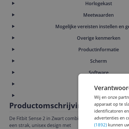
Horlogekast
Meetwaarden
Mogelijke vereisten instellen en g
Overige kenmerken
Productinformatie
Scherm
Software
Technisch
Verantwoor
Verpakking
Wij en onze part
Productomschrijving
apparaat op te s
identificatoren e
advertenties en c
De Fitbit Sense 2 in Zwart combineert
(1892)
kunnen uw 
een strak, unisex design met