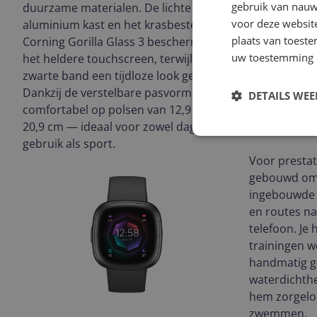
gebruik van nauw
duurzame materialen. De lichte
voor deze websit
aluminium kast en het krasbestendige
plaats van toest
Corning Gorilla Glass 3 beschermen
uw toestemming 
het heldere touchscreen, terwijl de
zwarte band een tijdloze look geeft.
Dankzij de verstelbare pasvorm zit hij
DETAILS WE
comfortabel op polsen van 12,9 tot
20,9 cm — ideaal voor zowel dagelijks
gebruik als sport.
Voor prestat
gebouwd om
ingebouwde 
en routes na
telefoon. Je
trainingen 
handmatig ge
waterdichthe
hem zorgelo
zwemmen.