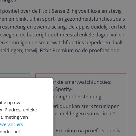
ositief over de Fitbit Sense 2: hij voelt luxe en stevig
leren en blinkt uit in sport- en gezondheidsfuncties zoals
stressmeting en zwemtracking. De app is duidelijk en het
ewegen; de batterij houdt meestal enkele dagen vol en
inden sommigen de smartwatchfuncties beperkt en daalt
l meldingen, terwijl Fitbit Premium na de proefperiode
eit en
Beperkte smartwatchfuncties;
 stevige
geen Spotify-
bediening/ondersteuning
atie op uw
Batterijduur kan sterk teruglopen
 IP-adres, unieke
bij veel meldingen (soms circa 1
t, meting van
dag)
everanciers
lag, slaap-
Fitbit Premium na proefperiode is
onder het