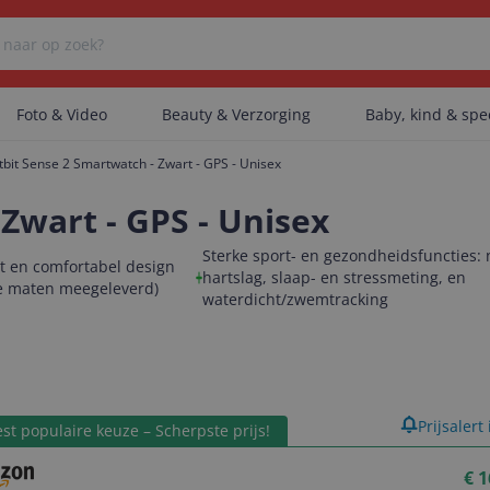
Foto & Video
Beauty & Verzorging
Baby, kind & sp
itbit Sense 2 Smartwatch - Zwart - GPS - Unisex
Er zijn geen categorieën gevonden.
 Zwart - GPS - Unisex
Sterke sport- en gezondheidsfuncties:
t en comfortabel design
hartslag, slaap- en stressmeting, en
ee maten meegeleverd)
Er zijn geen producten gevonden.
waterdicht/zwemtracking
Er zijn geen artikelen gevonden.
product
Prijsalert
st populaire keuze – Scherpste prijs!
€ 1