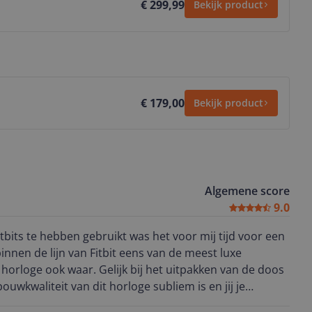
€ 299,99
Bekijk product
€ 179,00
Bekijk product
Algemene score
9.0
bits te hebben gebruikt was het voor mij tijd voor een
innen de lijn van Fitbit eens van de meest luxe
horloge ook waar. Gelijk bij het uitpakken van de doos
bouwkwaliteit van dit horloge subliem is en jij je
t maken dat deze tijdens het sporten snel beschadigd.