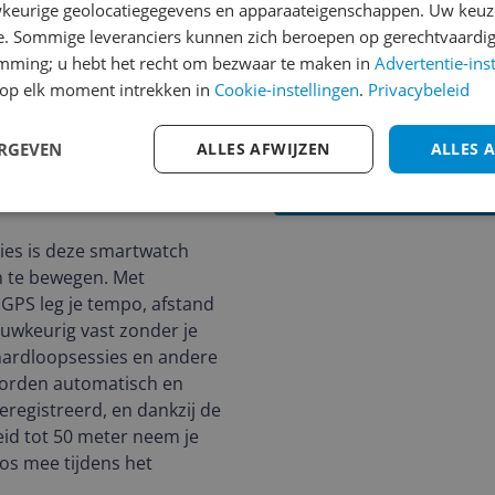
keurige geolocatiegegevens en apparaateigenschappen. Uw keuze
waterdicht/zwemtrack
e. Sommige leveranciers kunnen zich beroepen op gerechtvaardig
Makkelijke installatie e
emming; u hebt het recht om bezwaar te maken in
Advertentie-ins
gebruiksvriendelijke app
op elk moment intrekken in
Cookie-instellingen
.
Privacybeleid
gaat doorgaans enkele
mee en laadt snel op
ERGEVEN
ALLES AFWIJZEN
ALLES 
ies is deze smartwatch
 te bewegen. Met
GPS leg je tempo, afstand
uwkeurig vast zonder je
 hardloopsessies en andere
worden automatisch en
registreerd, en dankzij de
id tot 50 meter neem je
os mee tijdens het