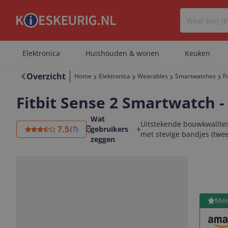
Elektronica
Huishouden & wonen
Keuken
Overzicht
Home
Elektronica
Wearables
Smartwatches
F
Fitbit Sense 2 Smartwatch -
Wat
Uitstekende bouwkwalitei
7.5
gebruikers
(
7
)
met stevige bandjes (tw
zeggen
Bekijk 
Mee