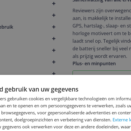
Reviewers zijn overwegend p
aan, is makkelijk te instal
GPS, hartslag-, slaap- en 
ebruik
horloge motiveert om te b
laadt snel op. Tegelijk v
de batterij sneller bij vee
als prijzig wordt ervaren.
Plus- en minpunten
Uitstekende bouwkwalit
comfortabel design met
d gebruik van uw gegevens
bandjes (twee maten
ners gebruiken cookies en vergelijkbare technologieën om inform
meegeleverd)
laan en te openen en om persoonsgegevens te verwerken, zoals uw
Sterke sport- en
n browsegegevens, voor gepersonaliseerde advertenties en conten
gezondheidsfuncties:
ontent, doelgroepinzichten en verbetering van diensten.
Externe l
nauwkeurige GPS, harts
gegevens ook verwerken voor deze en andere doeleinden, waar
en stressmeting, en