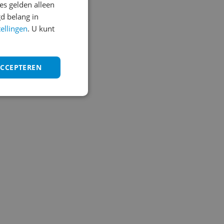
s gelden alleen
d belang in
tellingen
. U kunt
ACCEPTEREN