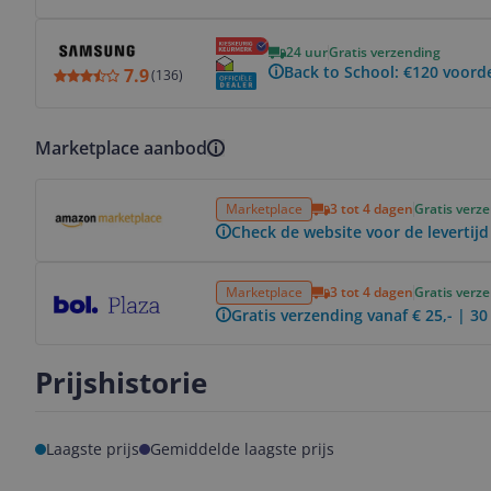
Bekijk product
24 uur
Gratis verzending
Back to School: €120 voord
7.9
(
136
)
Marketplace aanbod
Bekijk product
Marketplace
3 tot 4 dagen
Gratis verz
Check de website voor de levertijd
Bekijk product
Marketplace
3 tot 4 dagen
Gratis verz
Gratis verzending vanaf € 25,- | 3
Prijshistorie
Laagste prijs
Gemiddelde laagste prijs