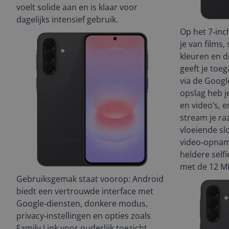
voelt solide aan en is klaar voor
dagelijks intensief gebruik.
Op het 7‑in
je van films,
kleuren en d
geeft je toeg
via de Googl
opslag heb j
en video’s, 
stream je raz
vloeiende sl
video‑opnam
heldere self
met de 12 M
Gebruiksgemak staat voorop: Android
biedt een vertrouwde interface met
Google‑diensten, donkere modus,
privacy‑instellingen en opties zoals
Family Link voor ouderlijk toezicht.