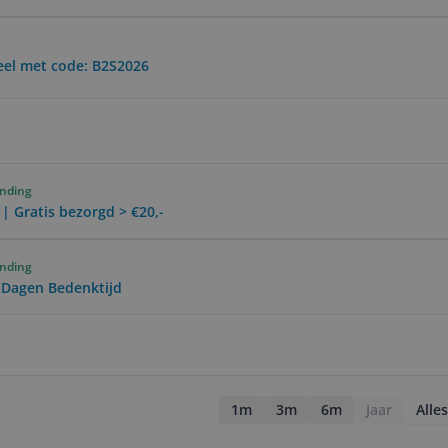
eel met code: B2S2026
ending
 | Gratis bezorgd > €20,-
ending
0 Dagen Bedenktijd
1m
3m
6m
Jaar
Alles