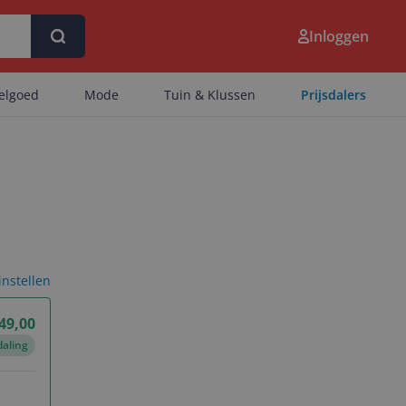
Inloggen
eelgoed
Mode
Tuin & Klussen
Prijsdalers
 instellen
49,00
daling