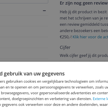
Er zijn nog geen revie
Heb jij dit product in bezi
met het schrijven van je re
een review gemiddeld tuss
andere bezoekers een bet
€250,-!
Klik hier voor de a
Cijfer
Welk cijfer geef jij dit prod
1
2
3
d gebruik van uw gegevens
ners gebruiken cookies en vergelijkbare technologieën om inform
273
laan en te openen en om persoonsgegevens te verwerken, zoals uw
n browsegegevens, voor gepersonaliseerde advertenties en conten
ontent, doelgroepinzichten en verbetering van diensten.
Externe l
gegevens ook verwerken voor deze en andere doeleinden, waar