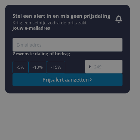
Stel een alert in en mis geen prijsdaling
Krijg een seintje zodra de prijs zakt
Jouw e-mailadres
Gewenste daling of bedrag
Gewenste prijs
€
-5%
-10%
-15%
Prijsalert aanzetten