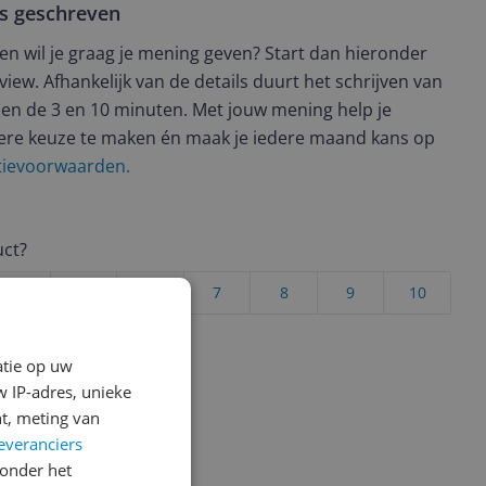
ws geschreven
t en wil je graag je mening geven? Start dan hieronder
view. Afhankelijk van de details duurt het schrijven van
en de 3 en 10 minuten. Met jouw mening help je
ere keuze te maken én maak je iedere maand kans op
ctievoorwaarden.
uct?
4
5
6
7
8
9
10
Vraag 1 van 4
atie op uw
 IP-adres, unieke
t, meting van
everanciers
onder het