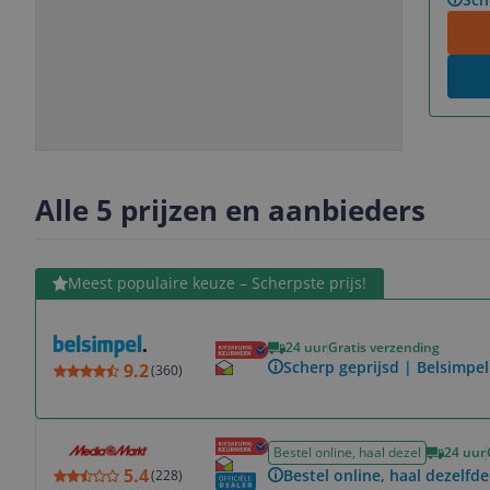
Slide
Slide
Slide
Slide
1
2
3
4
Alle 5 prijzen en aanbieders
Bekijk product
Meest populaire keuze – Scherpste prijs!
24 uur
Gratis verzending
Scherp geprijsd | Belsimpel
9.2
(
360
)
Bekijk product
Bestel online, haal dezel
24 uur
5.4
Bestel online, haal dezelfde
(
228
)