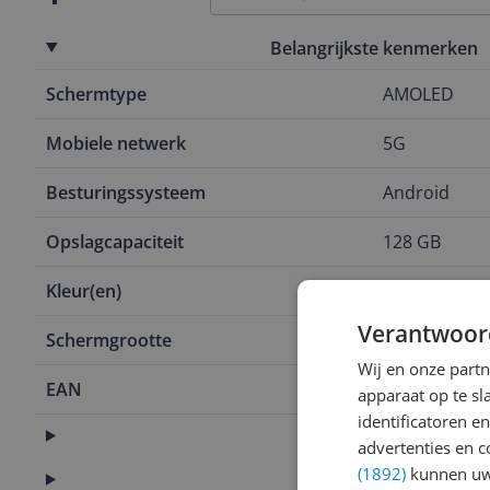
Belangrijkste kenmerken
Schermtype
AMOLED
Mobiele netwerk
5G
Besturingssysteem
Android
Opslagcapaciteit
128 GB
Kleur(en)
Zwart
Verantwoor
Schermgrootte
7 inch
Wij en onze part
EAN
8806099035
apparaat op te s
identificatoren e
Aansluitingen
advertenties en c
(1892)
kunnen uw 
Algemeen