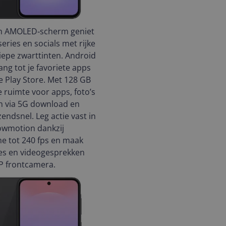
ch AMOLED‑scherm geniet
 series en socials met rijke
iepe zwarttinten. Android
ang tot je favoriete apps
e Play Store. Met 128 GB
e ruimte voor apps, foto’s
en via 5G download en
endsnel. Leg actie vast in
owmotion dankzij
e tot 240 fps en maak
ies en videogesprekken
P frontcamera.