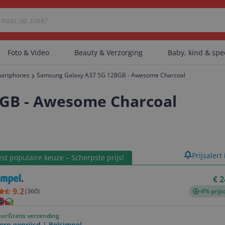
Foto & Video
Beauty & Verzorging
Baby, kind & sp
artphones
Samsung Galaxy A37 5G 128GB - Awesome Charcoal
Er zijn geen categorieën gevonden.
8GB - Awesome Charcoal
Er zijn geen producten gevonden.
product
Prijsalert
st populaire keuze – Scherpste prijs!
Er zijn geen artikelen gevonden.
€ 2
9.2
(
360
)
-4% prijs
uur
Gratis verzending
erp geprijsd | Belsimpel