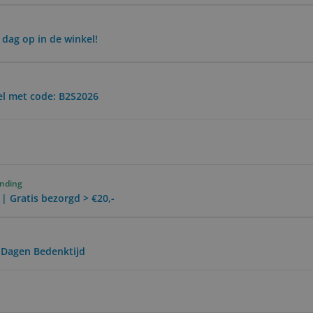
 dag op in de winkel!
el met code: B2S2026
ending
 | Gratis bezorgd > €20,-
0 Dagen Bedenktijd