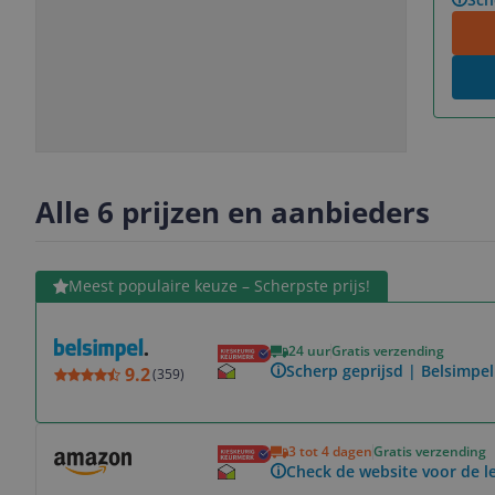
Slide
Slide
Slide
Slide
1
2
3
4
Alle 6 prijzen en aanbieders
Bekijk product
Meest populaire keuze – Scherpste prijs!
24 uur
Gratis verzending
Scherp geprijsd | Belsimpel
9.2
(
359
)
Bekijk product
3 tot 4 dagen
Gratis verzending
Check de website voor de le