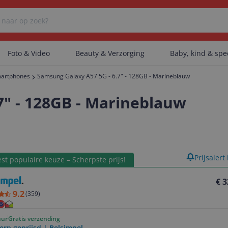
Foto & Video
Beauty & Verzorging
Baby, kind & sp
artphones
Samsung Galaxy A57 5G - 6.7" - 128GB - Marineblauw
Er zijn geen categorieën gevonden.
7" - 128GB - Marineblauw
Er zijn geen producten gevonden.
product
Prijsalert
st populaire keuze – Scherpste prijs!
Er zijn geen artikelen gevonden.
€ 3
9.2
(
359
)
uur
Gratis verzending
erp geprijsd | Belsimpel