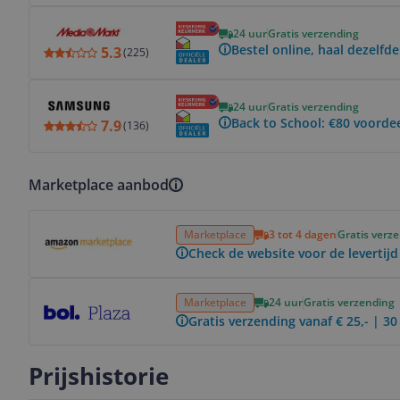
Bekijk product
24 uur
Gratis verzending
Bestel online, haal dezelfde
5.3
(
225
)
Bekijk product
24 uur
Gratis verzending
Back to School: €80 voorde
7.9
(
136
)
Marketplace aanbod
Bekijk product
Marketplace
3 tot 4 dagen
Gratis verz
Check de website voor de levertijd
Bekijk product
Marketplace
24 uur
Gratis verzending
Gratis verzending vanaf € 25,- | 3
Prijshistorie