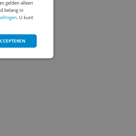
s gelden alleen
d belang in
tellingen
. U kunt
ACCEPTEREN