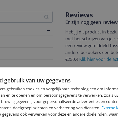
Reviews
Er zijn nog geen revie
Heb jij dit product in bezi
met het schrijven van je re
een review gemiddeld tuss
andere bezoekers een bet
€250,-!
Klik hier voor de a
Cijfer
d gebruik van uw gegevens
Welk cijfer geef jij dit prod
ners gebruiken cookies en vergelijkbare technologieën om inform
1
2
3
laan en te openen en om persoonsgegevens te verwerken, zoals uw
n browsegegevens, voor gepersonaliseerde advertenties en conten
ontent, doelgroepinzichten en verbetering van diensten.
Externe l
305
gegevens ook verwerken voor deze en andere doeleinden, waar