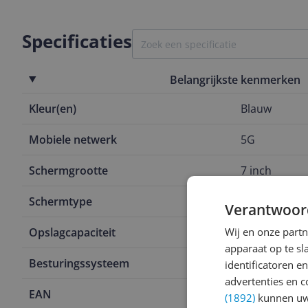
Specificaties
Belangrijkste kenmerken
Kleur(en)
Blauw
Mobiele netwerk
5G
Schermgrootte
7 inch
Schermtype
AMOLED
Verantwoor
Opslagcapaciteit
Wij en onze part
128 GB
apparaat op te s
Besturingssysteem
Android
identificatoren e
advertenties en c
EAN
8806099028
(1892)
kunnen uw 