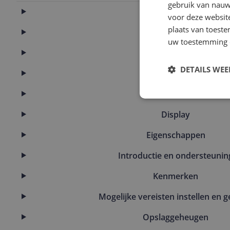
gebruik van nauw
Aansluitingen
voor deze websit
plaats van toest
Algemeen
uw toestemming 
Batterij
DETAILS WE
Camera
Connectiviteit
Display
Eigenschappen
Introductie en ondersteunin
Kenmerken
Mogelijke vereisten instellen en g
Opslaggeheugen