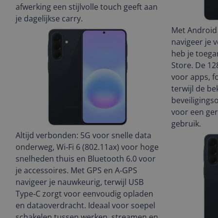
afwerking een stijlvolle touch geeft aan
je dagelijkse carry.
Met Android
navigeer je 
heb je toega
Store. De 12
voor apps, fo
terwijl de b
beveiligings
voor een geru
gebruik.
Altijd verbonden: 5G voor snelle data
onderweg, Wi‑Fi 6 (802.11ax) voor hoge
snelheden thuis en Bluetooth 6.0 voor
je accessoires. Met GPS en A‑GPS
navigeer je nauwkeurig, terwijl USB
Type‑C zorgt voor eenvoudig opladen
en dataoverdracht. Ideaal voor soepel
schakelen tussen werken, streamen en