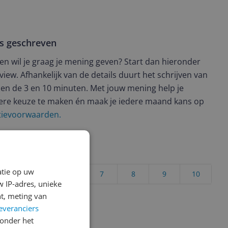
ws geschreven
t en wil je graag je mening geven? Start dan hieronder
view. Afhankelijk van de details duurt het schrijven van
en de 3 en 10 minuten. Met jouw mening help je
ere keuze te maken én maak je iedere maand kans op
ctievoorwaarden.
uct?
atie op uw
4
5
6
7
8
9
10
 IP-adres, unieke
Vraag 1 van 4
t, meting van
everanciers
onder het