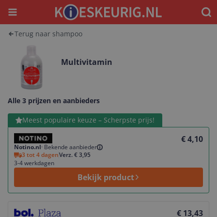
Menu
Waar
Terug naar shampoo
Multivitamin
Alle 3 prijzen en aanbieders
Bekijk product
Meest populaire keuze – Scherpste prijs!
€ 4,10
Notino.nl
·
Bekende aanbieder
3 tot 4 dagen
Verz. € 3,95
3-4 werkdagen
Bekijk product
Bekijk product
€ 13,43