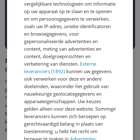
vergelijkbare technologieën om informatie
Gewenste daling of bedrag
op uw apparaat op te slaan en te openen
Gewenste prijs
en om persoonsgegevens te verwerken,
€
-5%
-10%
-15%
zoals uw IP-adres, unieke identificatoren
en browsegegevens, voor
Prijsalert aanzetten
gepersonaliseerde advertenties en
content, meting van advertenties en
content, doelgroepinzichten en
Reviews
verbetering van diensten.
Externe
Er zijn nog geen reviews geschreven
leveranciers (1892)
kunnen uw gegevens
ook verwerken voor deze en andere
Heb jij dit product in bezit en wil je graag je mening
doeleinden, waaronder het gebruik van
geven? Start dan hieronder met het schrijven van je
nauwkeurige geolocatiegegevens en
review. Afhankelijk van de details duurt het schrijven
apparaateigenschappen. Uw keuzes
van een review gemiddeld tussen de 3 en 10 minuten.
gelden alleen voor deze website. Sommige
Met jouw mening help je andere bezoekers een betere
leveranciers kunnen zich beroepen op
keuze te maken én maak je iedere maand kans op
gerechtvaardigd belang in plaats van
€250,-!
Klik hier voor de actievoorwaarden.
toestemming; u hebt het recht om
bezwaar te maken in
Advertentie-