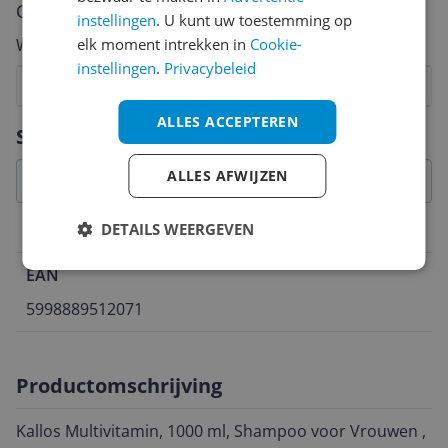
Cijfer
instellingen
. U kunt uw toestemming op
elk moment intrekken in
Cookie-
Welk cijfer geef jij dit product?
instellingen
.
Privacybeleid
1
2
3
4
5
6
7
8
9
10
ALLES ACCEPTEREN
Vraag 1 van 4
Specificaties
ALLES AFWIJZEN
DETAILS WEERGEVEN
Belangrijkste kenmerken
EAN
5998889512071
Productomschrijving
Kallos Multivitamin, 1000 ml, Shampoo voor Vrouwen ,