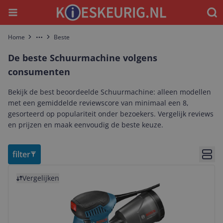
Menu
Waar
Home
Beste
More
De beste Schuurmachine volgens
consumenten
Bekijk de best beoordeelde Schuurmachine: alleen modellen
met een gemiddelde reviewscore van minimaal een 8,
gesorteerd op populariteit onder bezoekers. Vergelijk reviews
en prijzen en maak eenvoudig de beste keuze.
filter
Bekij
Bekijk product
Vergelijken