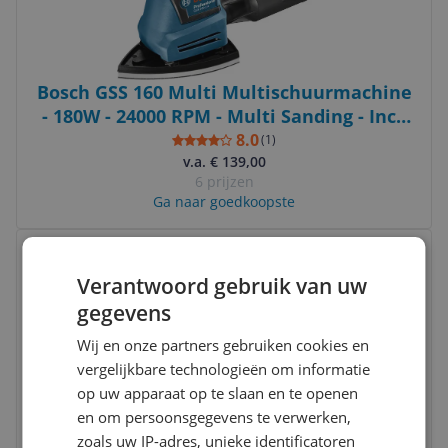
Bosch GSS 160 Multi Multischuurmachine
- 180W - 24000 RPM - Multi Sanding - Incl.
Case
8.0
(
1
)
v.a. € 139,00
6 prijzen
Ga naar goedkoopste
Bekijk product
Vergelijken
Verantwoord gebruik van uw
gegevens
Wij en onze partners gebruiken cookies en
vergelijkbare technologieën om informatie
op uw apparaat op te slaan en te openen
en om persoonsgegevens te verwerken,
DeWalt DWE6423-QS Excentrische
zoals uw IP-adres, unieke identificatoren