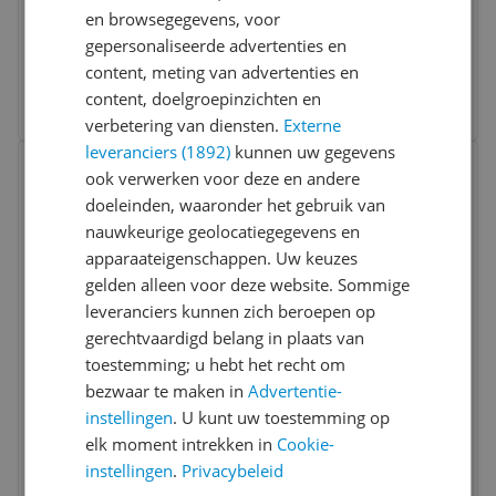
Schuurmachine - 280W - Ø 125 mm
en browsegegevens, voor
10.0
(
1
)
gepersonaliseerde advertenties en
v.a. € 86,90
content, meting van advertenties en
7 prijzen
content, doelgroepinzichten en
Ga naar goedkoopste
verbetering van diensten.
Externe
leveranciers (1892)
kunnen uw gegevens
Bekijk product
Vergelijken
ook verwerken voor deze en andere
doeleinden, waaronder het gebruik van
nauwkeurige geolocatiegegevens en
apparaateigenschappen. Uw keuzes
gelden alleen voor deze website. Sommige
leveranciers kunnen zich beroepen op
8.5
gerechtvaardigd belang in plaats van
MEI 2017
toestemming; u hebt het recht om
Bosch PSM Primo Multi Sander - 50W -
bezwaar te maken in
Advertentie-
Velcro - 24000 OPM -
instellingen
. U kunt uw toestemming op
Black/Green/Red/Silver
8.2
(
6
)
elk moment intrekken in
Cookie-
v.a. € 48,49
instellingen
.
Privacybeleid
4 prijzen
Ga naar goedkoopste