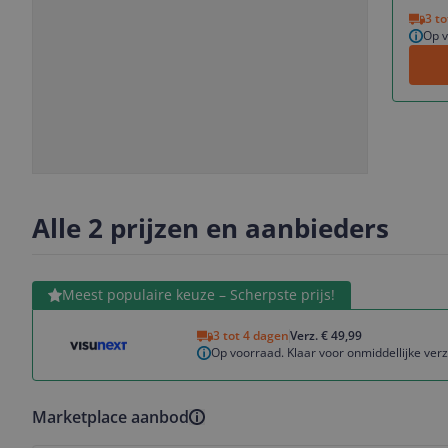
Vorige
Volgende
3 t
Op v
Slide
Slide
Slide
1
2
3
Alle 2 prijzen en aanbieders
Bekijk product
Meest populaire keuze – Scherpste prijs!
3 tot 4 dagen
Verz. € 49,99
Op voorraad. Klaar voor onmiddellijke ver
Marketplace aanbod