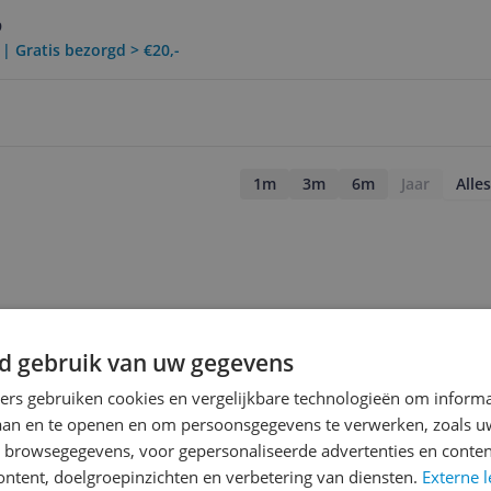
9
 | Gratis bezorgd > €20,-
1m
3m
6m
Jaar
Alles
d gebruik van uw gegevens
ners gebruiken cookies en vergelijkbare technologieën om inform
laan en te openen en om persoonsgegevens te verwerken, zoals uw
n browsegegevens, voor gepersonaliseerde advertenties en conten
ontent, doelgroepinzichten en verbetering van diensten.
Externe l