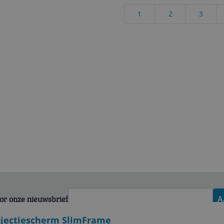
1
2
3
voor onze nieuwsbrief
A
ojectiescherm SlimFrame