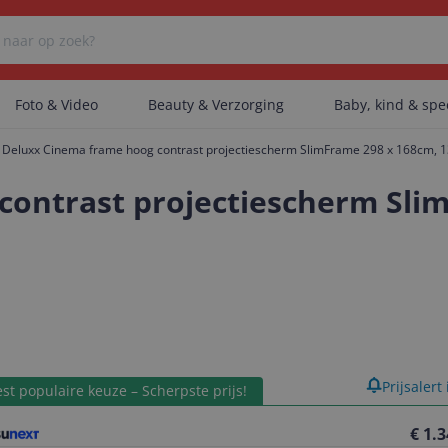
Foto & Video
Beauty & Verzorging
Baby, kind & sp
Deluxx Cinema frame hoog contrast projectiescherm SlimFrame 298 x 168cm, 
Er zijn geen categorieën gevonden.
ontrast projectiescherm Slim
Er zijn geen producten gevonden.
Er zijn geen artikelen gevonden.
product
Prijsalert
st populaire keuze – Scherpste prijs!
€ 1.