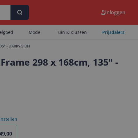
Inloggen
eelgoed
Mode
Tuin & Klussen
Prijsdalers
135" - DARKVISION
Frame 298 x 168cm, 135" -
 instellen
349,00