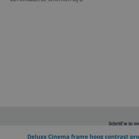
Schrijf je in 
Bekijk product
Deluxx Cinema frame hoog contrast pr