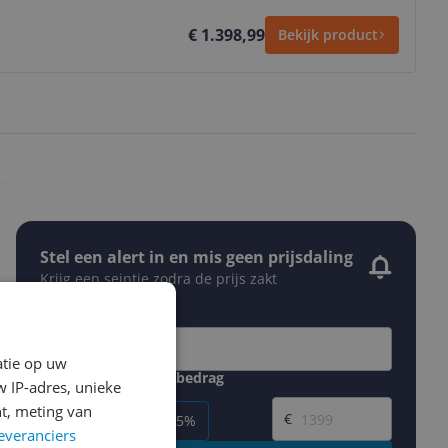
€ 1.398,99
Bekijk product
Stel een alert in en mis geen prijsdaling
Krijg een seintje zodra de prijs zakt
Jouw e-mailadres
atie op uw
Gewenste daling of bedrag
 IP-adres, unieke
Gewenste prijs
t, meting van
€
-5%
-10%
-15%
everanciers