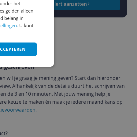
onder het
Prijsalert aanzetten
s gelden alleen
d belang in
tellingen
. U kunt
ACCEPTEREN
ws geschreven
t en wil je graag je mening geven? Start dan hieronder
view. Afhankelijk van de details duurt het schrijven van
en de 3 en 10 minuten. Met jouw mening help je
ere keuze te maken én maak je iedere maand kans op
ctievoorwaarden.
uct?