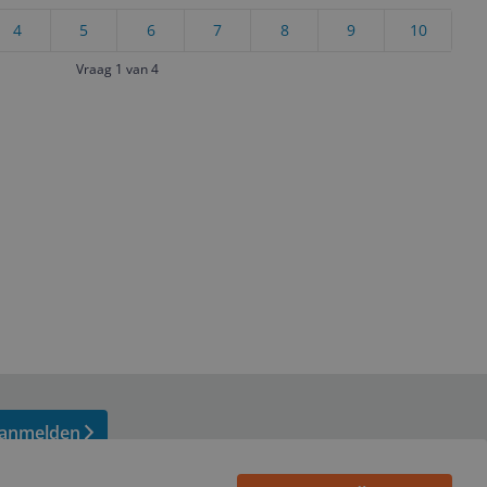
4
5
6
7
8
9
10
Vraag 1 van 4
anmelden