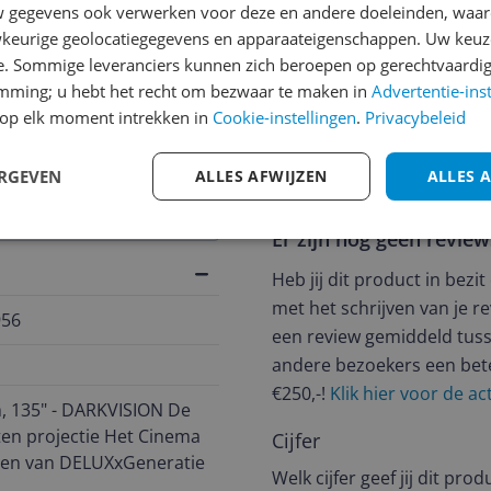
gegevens ook verwerken voor deze en andere doeleinden, waar
keurige geolocatiegegevens en apparaateigenschappen. Uw keuze
e. Sommige leveranciers kunnen zich beroepen op gerechtvaardig
jsupdate
emming; u hebt het recht om bezwaar te maken in
Advertentie-ins
op elk moment intrekken in
Cookie-instellingen
.
Privacybeleid
ERGEVEN
ALLES AFWIJZEN
ALLES 
Reviews
Er zijn nog geen revie
Heb jij dit product in bezi
met het schrijven van je re
956
een review gemiddeld tuss
andere bezoekers een bet
€250,-!
Klik hier voor de a
 135" - DARKVISION De
ten projectie Het Cinema
Cijfer
men van DELUXxGeneratie
Welk cijfer geef jij dit prod