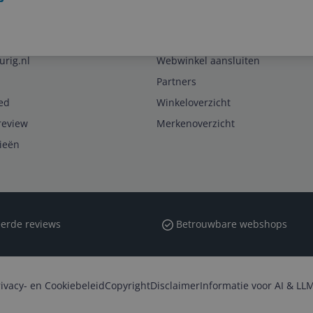
Zakelijk
urig.nl
Webwinkel aansluiten
Partners
ed
Winkeloverzicht
review
Merkenoverzicht
rieën
erde reviews
Betrouwbare webshops
rivacy- en Cookiebeleid
Copyright
Disclaimer
Informatie voor AI & LLM