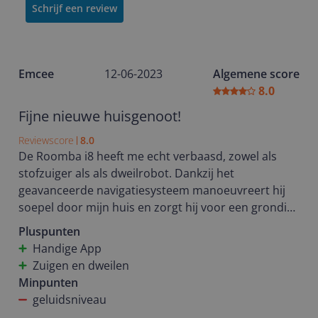
Schrijf een review
Emcee
12-06-2023
Algemene score
8.0
Fijne nieuwe huisgenoot!
Reviewscore
8.0
De Roomba i8 heeft me echt verbaasd, zowel als
stofzuiger als als dweilrobot. Dankzij het
geavanceerde navigatiesysteem manoeuvreert hij
soepel door mijn huis en zorgt hij voor een grondige
reiniging van mijn vloeren. Hij verwijdert effectief
Pluspunten
vuil, stof en zelfs de haren van mijn harige
Handige App
huisgenoot :). En het beste van alles is dat hij niet
Zuigen en dweilen
alleen kan stofzuigen, maar ook kan dweilen. Met
Minpunten
een eenvoudige wisseling van de stofzuigbak naar
geluidsniveau
de waterbak en de bijgeleverde dweilpad, kan de