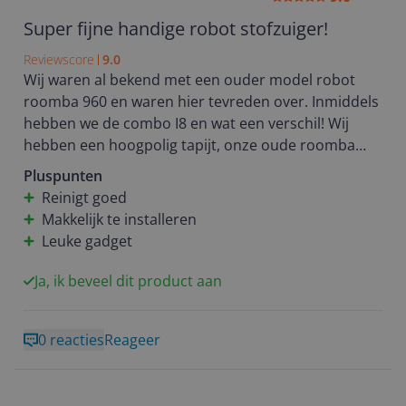
Super fijne handige robot stofzuiger!
Reviewscore
9.0
Wij waren al bekend met een ouder model robot
roomba 960 en waren hier tevreden over. Inmiddels
hebben we de combo I8 en wat een verschil! Wij
hebben een hoogpolig tapijt, onze oude roomba
ging hier niet op en liep hier regelmatig op vast. De
Pluspunten
combo I8 gaat er met gemak op en het lijkt of hij het
Reinigt goed
kleed ook een beetje opklopt. Ons kleed heeft er
Makkelijk te installeren
serieus al tijden niet meer zo netjes uit gezien, zelfs
Leuke gadget
met de steelstofzuiger lukt dat ons niet zoals de
combi i8 het wel kan. Verder maakt de i8 minder
Ja, ik beveel dit product aan
lawaai dan de oude variant en zijn wij blij verrast
door de dweil functie. Hij dweilt erg licht dus bij
0 reacties
Reageer
grote vlekken op je vloer zul je toch zelf eerst
moeten dweilen. Verder werkt het dweilen heel fijn,
de bak heb je zo omgewisseld en het kleed stelden