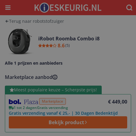
Menu
Waar
Terug naar robotstofzuiger
iRobot Roomba Combo i8
8.6
(
5
)
Alle 1 prijzen en aanbieders
Marketplace aanbod
Bekijk product
Meest populaire keuze – Scherpste prijs!
€ 449,00
Marketplace
1 tot 2 dagen
Gratis verzending
Gratis verzending vanaf € 25,- | 30 Dagen Bedenktijd
Bekijk product