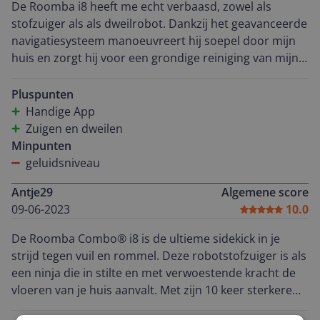
De Roomba i8 heeft me echt verbaasd, zowel als
stofzuiger als als dweilrobot. Dankzij het geavanceerde
navigatiesysteem manoeuvreert hij soepel door mijn
huis en zorgt hij voor een grondige reiniging van mijn
vloeren. Hij verwijdert effectief vuil, stof en zelfs de
haren van mijn harige huisgenoot :). En het beste van
Pluspunten
alles is dat hij niet alleen kan stofzuigen, maar ook kan
Handige App
dweilen. Met een eenvoudige wisseling van de
Zuigen en dweilen
stofzuigbak naar de waterbak en de bijgeleverde
Minpunten
dweilpad, kan de Roomba i8 mijn vloeren ook nog eens
geluidsniveau
schoonmaken! Een groot voordeel van de Roomba i8 is
Antje29
Algemene score
de slimme app, zo kan ik de stofzuigrobot op afstand
09-06-2023
10.0
bedienen en het schoonmaakproces plannen, zowel
voor het stofzuigen als het dweilen. Dit betekent dat ik
De Roomba Combo® i8 is de ultieme sidekick in je
met een gerust hart naar mijn werk kan gaan en bij
strijd tegen vuil en rommel. Deze robotstofzuiger is als
thuiskomst een heerlijk schoon en fris huis aantref!
een ninja die in stilte en met verwoestende kracht de
Bovendien heeft de Roomba i8 een handige laad- en
vloeren van je huis aanvalt. Met zijn 10 keer sterkere
hervatfunctie, zowel tijdens het stofzuigen als het
zuigkracht* is de Roomba Combo® i8 een echte
dweilen. Als de batterij bijna leeg is, keert hij