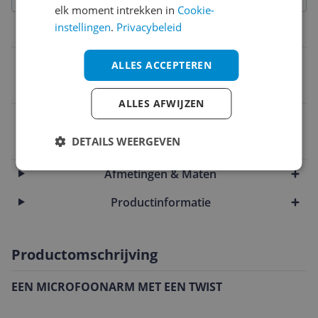
elk moment intrekken in
Cookie-
instellingen
.
Privacybeleid
Overige kenmerken
Model
ALLES ACCEPTEREN
Desk mount base
ALLES AFWIJZEN
EAN
DETAILS WEERGEVEN
0840006640486
Afmetingen & Maten
Productinformatie
Productomschrijving
EEN MICROFOONARM MET EEN TWIST