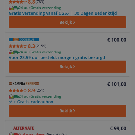
8.8
(
783
)
24 uur
Gratis verzending
Gratis verzending vanaf € 25,- | 30 Dagen Bedenktijd
Bekijk
Bekijk product
€ 100,00
8.3
(
2159
)
24 uur
Gratis verzending
Voor 23.59 uur besteld, morgen gratis bezorgd
Bekijk
Bekijk product
€ 101,00
8.9
(
251
)
24 uur
Gratis verzending
✅ + Gratis cadeaubox
Bekijk
Bekijk product
€ 99,00
6 of meer dagen
Verz. € 6,95