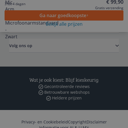
€ 99,90
3 tot 4 dagen
Algemeen
Gratis verzending
Ga naar goedkoopste
Bekijk alle prijzen
Zakelijk
Volg ons op
Wat je ook kiest: Blijf kieskeurig
Gecontroleerde reviews
Betrouwbare webshops
Heldere prijzen
Privacy- en Cookiebeleid
Copyright
Disclaimer
Informatie voor AI & LLM's