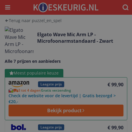
Menu
Waar
Terug naar puzzel_en_spel
Elgato Wave Mic Arm LP -
Microfoonarmstandaard - Zwart
Alle 7 prijzen en aanbieders
Bekijk product
Meest populaire keuze
€ 99,90
Laagste prijs
3 tot 4 dagen
Gratis verzending
Check de website voor de levertijd | Gratis bezorgd >
€20,-
Bekijk product
Bekijk product
€ 99,90
Laagste prijs