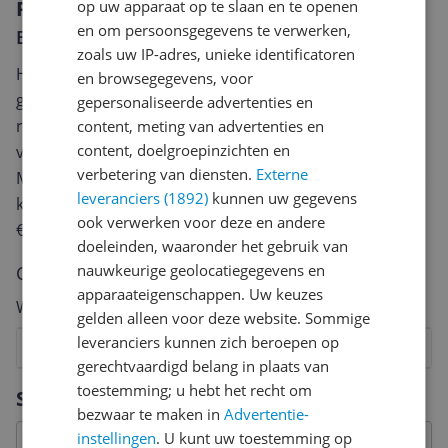
Reviews
op uw apparaat op te slaan en te openen
en om persoonsgegevens te verwerken,
Er zijn nog geen reviews geschreven
zoals uw IP-adres, unieke identificatoren
Heb jij dit product in bezit en wil je graag je mening
en browsegegevens, voor
geven? Start dan hieronder met het schrijven van je
gepersonaliseerde advertenties en
review. Afhankelijk van de details duurt het schrijven
content, meting van advertenties en
content, doelgroepinzichten en
van een review gemiddeld tussen de 3 en 10 minuten.
verbetering van diensten.
Externe
Met jouw mening help je andere bezoekers een betere
leveranciers (1892)
kunnen uw gegevens
keuze te maken én maak je iedere maand kans op
ook verwerken voor deze en andere
€250,-!
Klik hier voor de actievoorwaarden.
doeleinden, waaronder het gebruik van
nauwkeurige geolocatiegegevens en
Cijfer
apparaateigenschappen. Uw keuzes
Welk cijfer geef jij dit product?
gelden alleen voor deze website. Sommige
leveranciers kunnen zich beroepen op
1
2
3
4
5
6
7
8
9
10
gerechtvaardigd belang in plaats van
Vraag 1 van 4
toestemming; u hebt het recht om
Specificaties
bezwaar te maken in
Advertentie-
instellingen
. U kunt uw toestemming op