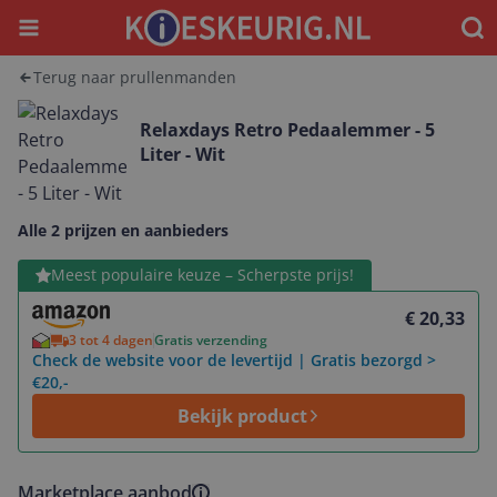
Menu
Waar
Terug naar prullenmanden
Relaxdays Retro Pedaalemmer - 5
Liter - Wit
Alle 2 prijzen en aanbieders
Bekijk product
Meest populaire keuze – Scherpste prijs!
€ 20,33
3 tot 4 dagen
Gratis verzending
Check de website voor de levertijd | Gratis bezorgd >
€20,-
Bekijk product
Marketplace aanbod