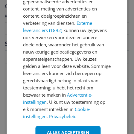
gepersonaliseerde advertenties en
Cijfer
content, meting van advertenties en
content, doelgroepinzichten en
Welk cijfer geef jij dit product?
verbetering van diensten.
Externe
1
2
3
4
5
6
7
8
9
10
leveranciers (1892)
kunnen uw gegevens
ook verwerken voor deze en andere
Vraag 1 van 4
Specificaties
doeleinden, waaronder het gebruik van
nauwkeurige geolocatiegegevens en
apparaateigenschappen. Uw keuzes
gelden alleen voor deze website. Sommige
Belangrijkste kenmerken
leveranciers kunnen zich beroepen op
gerechtvaardigd belang in plaats van
EAN
toestemming; u hebt het recht om
bezwaar te maken in
Advertentie-
4052025945428
instellingen
. U kunt uw toestemming op
elk moment intrekken in
Cookie-
instellingen
.
Privacybeleid
ALLES ACCEPTEREN