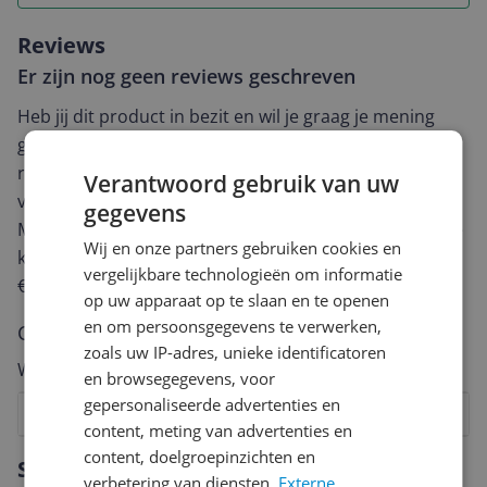
Reviews
Er zijn nog geen reviews geschreven
Heb jij dit product in bezit en wil je graag je mening
geven? Start dan hieronder met het schrijven van je
review. Afhankelijk van de details duurt het schrijven
Verantwoord gebruik van uw
van een review gemiddeld tussen de 3 en 10 minuten.
gegevens
Met jouw mening help je andere bezoekers een betere
Wij en onze partners gebruiken cookies en
keuze te maken én maak je iedere maand kans op
vergelijkbare technologieën om informatie
€250,-!
Klik hier voor de actievoorwaarden.
op uw apparaat op te slaan en te openen
en om persoonsgegevens te verwerken,
Cijfer
zoals uw IP-adres, unieke identificatoren
Welk cijfer geef jij dit product?
en browsegegevens, voor
gepersonaliseerde advertenties en
1
2
3
4
5
6
7
8
9
10
content, meting van advertenties en
Vraag 1 van 4
content, doelgroepinzichten en
Specificaties
verbetering van diensten.
Externe