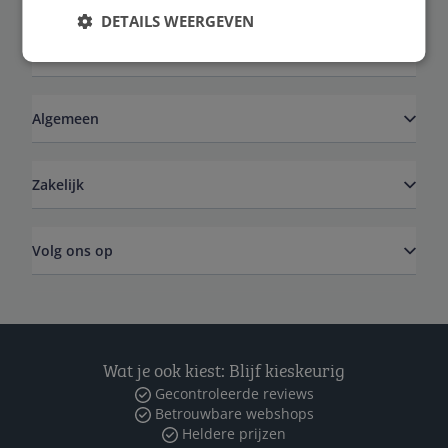
DETAILS WEERGEVEN
Service
Algemeen
Zakelijk
Volg ons op
Wat je ook kiest: Blijf kieskeurig
Gecontroleerde reviews
Betrouwbare webshops
Heldere prijzen