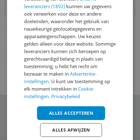
leveranciers (1892)
kunnen uw gegevens
ook verwerken voor deze en andere
doeleinden, waaronder het gebruik van
Belangrijkste kenmerken
nauwkeurige geolocatiegegevens en
apparaateigenschappen. Uw keuzes
EAN
gelden alleen voor deze website. Sommige
8718881091537
leveranciers kunnen zich beroepen op
gerechtvaardigd belang in plaats van
toestemming; u hebt het recht om
bezwaar te maken in
Advertentie-
instellingen
. U kunt uw toestemming op
elk moment intrekken in
Cookie-
instellingen
.
Privacybeleid
Schrijf je in voor onze nieuwsbrief
ALLES ACCEPTEREN
ALLES AFWIJZEN