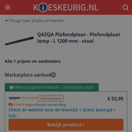
Menu
Waar
Terug naar platte-schoenen
QAZQA Plafondplaat - Plafondplaat
lamp - L 1200 mm - staal
Alle 1 prijzen en aanbieders
Marketplace aanbod
Bekijk product
Meest populaire keuze – Scherpste prijs!
€ 53,95
Marketplace
3 tot 4 dagen
Gratis verzending
Check de website voor de levertijd | Gratis bezorgd >
€20,-
Bekijk product