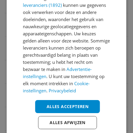
leveranciers (1892)
kunnen uw gegevens
Herfst/Winter
ook verwerken voor deze en andere
doeleinden, waaronder het gebruik van
Type zool
nauwkeurige geolocatiegegevens en
Gladde zool
apparaateigenschappen. Uw keuzes
gelden alleen voor deze website. Sommige
Maatadvies
leveranciers kunnen zich beroepen op
Valt normaal: bestel je eigen maat
gerechtvaardigd belang in plaats van
toestemming; u hebt het recht om
Kleding artikelnummer
bezwaar te maken in
Advertentie-
instellingen
. U kunt uw toestemming op
8-85407-45 001
elk moment intrekken in
Cookie-
Schoen wijdte
instellingen
.
Privacybeleid
H
ALLES ACCEPTEREN
Verpakking hoogte
ALLES AFWIJZEN
12,5 cm