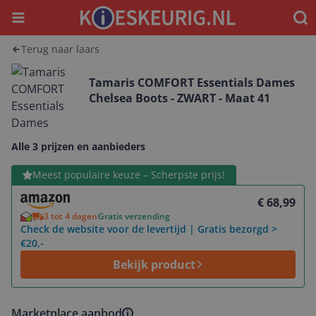
Menu
Waar
Terug naar laars
Tamaris COMFORT Essentials Dames
Chelsea Boots - ZWART - Maat 41
Alle 3 prijzen en aanbieders
Bekijk product
Meest populaire keuze – Scherpste prijs!
€ 68,99
3 tot 4 dagen
Gratis verzending
Check de website voor de levertijd | Gratis bezorgd >
€20,-
Bekijk product
Marketplace aanbod