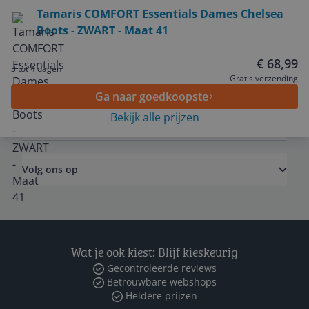
Bekijk product
Tamaris COMFORT Essentials Dames Chelsea
Boots - ZWART - Maat 41
Service
€ 68,99
3 tot 4 dagen
Algemeen
Gratis verzending
Ga naar goedkoopste
Bekijk alle prijzen
Zakelijk
Volg ons op
Wat je ook kiest: Blijf kieskeurig
Gecontroleerde reviews
Betrouwbare webshops
Heldere prijzen