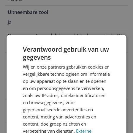
Uitneembare zool
Ja
Naam verantwoordelijke marktdeelnemer in de EU
Schuurman-Schoenen
Verantwoord gebruik van uw
gegevens
Verpakking breedte
Wij en onze partners gebruiken cookies en
31,2 cm
vergelijkbare technologieën om informatie
op uw apparaat op te slaan en te openen
Verpakking lengte
en om persoonsgegevens te verwerken,
31,5 cm
zoals uw IP-adres, unieke identificatoren
en browsegegevens, voor
Doelgroep
gepersonaliseerde advertenties en
Volwassenen
content, meting van advertenties en
content, doelgroepinzichten en
Seizoenscollectie
verbetering van diensten.
Externe