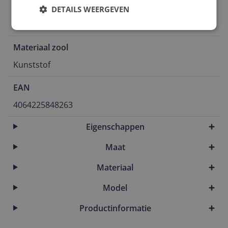
Seizoensjaar
DETAILS WEERGEVEN
2025
Materiaal zool
Kunststof
EAN
4064225848263
Eigenschappen
Maat
Materiaal
Model
Productinformatie