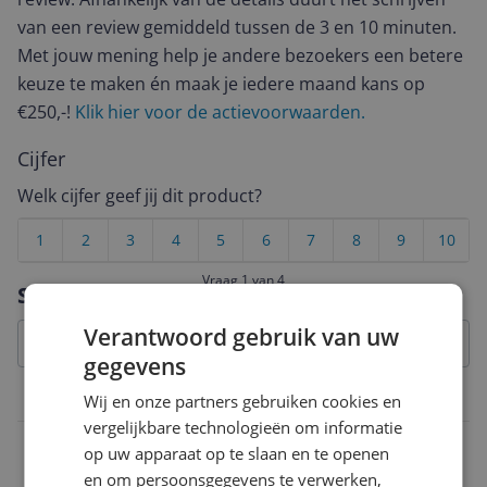
van een review gemiddeld tussen de 3 en 10 minuten.
Met jouw mening help je andere bezoekers een betere
keuze te maken én maak je iedere maand kans op
€250,-!
Klik hier voor de actievoorwaarden.
Cijfer
Welk cijfer geef jij dit product?
1
2
3
4
5
6
7
8
9
10
Vraag 1 van 4
Specificaties
Verantwoord gebruik van uw
gegevens
Belangrijkste kenmerken
Wij en onze partners gebruiken cookies en
vergelijkbare technologieën om informatie
Opties
op uw apparaat op te slaan en te openen
en om persoonsgegevens te verwerken,
Inclusief voorversterker