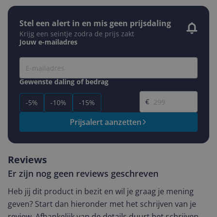
Stel een alert in en mis geen prijsdaling
Krijg een seintje zodra de prijs zakt
Jouw e-mailadres
Gewenste daling of bedrag
Gewenste prijs
€
-5%
-10%
-15%
Prijsalert aanzetten
Reviews
Er zijn nog geen reviews geschreven
Heb jij dit product in bezit en wil je graag je mening
geven? Start dan hieronder met het schrijven van je
review. Afhankelijk van de details duurt het schrijven