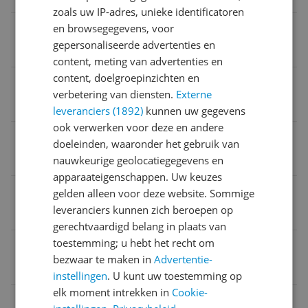
zoals uw IP-adres, unieke identificatoren
Type aansluitingen
en browsegegevens, voor
gepersonaliseerde advertenties en
RCA-Tulp
content, meting van advertenties en
content, doelgroepinzichten en
Toerental
verbetering van diensten.
Externe
Niet aanpasbaar
leveranciers (1892)
kunnen uw gegevens
ook verwerken voor deze en andere
USB aansluiting
doeleinden, waaronder het gebruik van
Nee
nauwkeurige geolocatiegegevens en
apparaateigenschappen. Uw keuzes
Speakers
gelden alleen voor deze website. Sommige
leveranciers kunnen zich beroepen op
Geen speakers
gerechtvaardigd belang in plaats van
toestemming; u hebt het recht om
Soort
bezwaar te maken in
Advertentie-
Staand
instellingen
. U kunt uw toestemming op
elk moment intrekken in
Cookie-
EAN