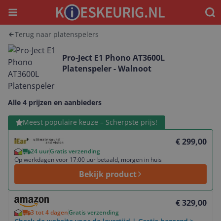
Menu
Waar
Terug naar platenspelers
Pro-Ject E1 Phono AT3600L
Platenspeler - Walnoot
Alle 4 prijzen en aanbieders
Bekijk product
Meest populaire keuze – Scherpste prijs!
€ 299,00
24 uur
Gratis verzending
Op werkdagen voor 17:00 uur betaald, morgen in huis
Bekijk product
Bekijk product
€ 329,00
3 tot 4 dagen
Gratis verzending