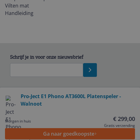
Vilten mat
Handleiding
Schrijf je in voor onze nieuwsbrief
Bekijk product
Pro-Ject E1 Phono AT3600L Platenspeler -
Walnoot
Service
€ 299,00
Morgen in huis
Algemeen
Gratis verzending
Ga naar goedkoopste