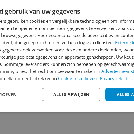
Heb jij dit product in bezi
d gebruik van uw gegevens
met het schrijven van je re
ners gebruiken cookies en vergelijkbare technologieën om inform
een review gemiddeld tuss
laan en te openen en om persoonsgegevens te verwerken, zoals uw
andere bezoekers een bet
n browsegegevens, voor gepersonaliseerde advertenties en conten
€250,-!
Klik hier voor de a
ontent, doelgroepinzichten en verbetering van diensten.
Externe l
309
gegevens ook verwerken voor deze en andere doeleinden, waar
Cijfer
keurige geolocatiegegevens en apparaateigenschappen. Uw keuze
Welk cijfer geef jij dit prod
e. Sommige leveranciers kunnen zich beroepen op gerechtvaardig
emming; u hebt het recht om bezwaar te maken in
Advertentie-ins
1
2
3
op elk moment intrekken in
Cookie-instellingen
.
Privacybeleid
e voor creatieve
ERGEVEN
ALLES AFWIJZEN
ALLES 
steenlook maken deze