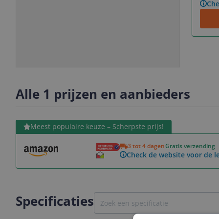
Che
Slide
Slide
Slide
Slide
1
2
3
4
Alle 1 prijzen en aanbieders
Bekijk product
Meest populaire keuze – Scherpste prijs!
3 tot 4 dagen
Gratis verzending
Check de website voor de le
Specificaties