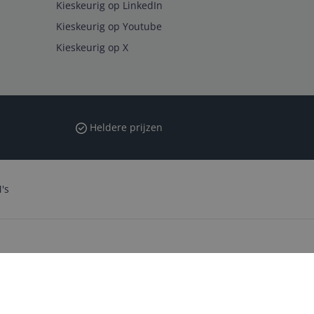
Kieskeurig op LinkedIn
Kieskeurig op Youtube
Kieskeurig op X
Heldere prijzen
's