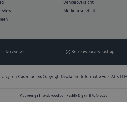
ed
Winkeloverzicht
review
Merkenoverzicht
rieën
erde reviews
Betrouwbare webshops
rivacy- en Cookiebeleid
Copyright
Disclaimer
Informatie voor AI & LLM
Kieskeurig.nl - onderdeel van Reshift Digital B.V. © 2026