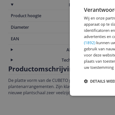
Productafmetingen
Verantwoor
Product hoogte
13,5 cm
Wij en onze part
apparaat op te s
Diameter
30 cm
identificatoren e
advertenties en c
EAN
4008789138
(1892)
kunnen uw 
gebruik van nauw
Algemene kenmerken
voor deze websit
Technische eigenschappen
plaats van toest
Productomschrijving
uw toestemming 
De platte vorm van de CUBETO plantschaal biedt ruimt
DETAILS WE
plantenarrangementen. Zijn klassieke vorm en natuur
nieuwe plantschaal zeer veelzijdig.