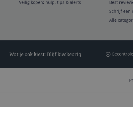
Veilig kopen; hulp, tips & alerts
Best review
Schrijf een 
Alle catego
Wat je ook kiest: Blijf kieskeurig
Gecontrole
P