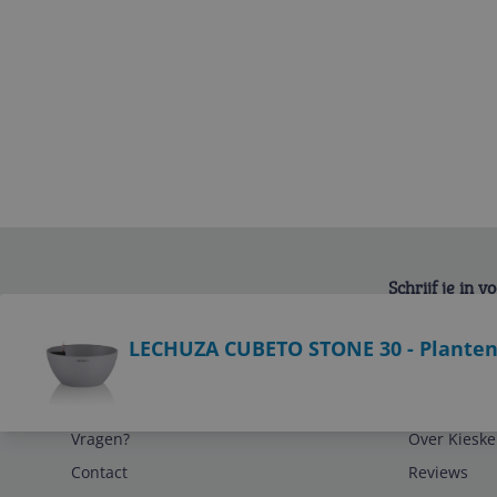
Schrijf je in 
Bekijk product
LECHUZA CUBETO STONE 30 - Plantenb
Service
Algemeen
Vragen?
Over Kieske
Contact
Reviews