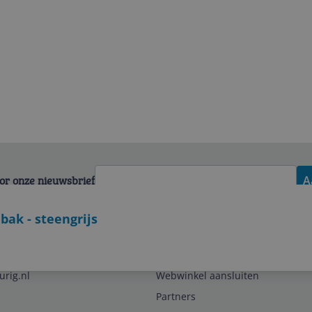
voor onze nieuwsbrief
A
ak - steengrijs
Zakelijk
urig.nl
Webwinkel aansluiten
Partners