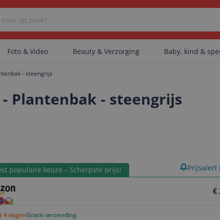
Foto & Video
Beauty & Verzorging
Baby, kind & sp
enbak - steengrijs
Er zijn geen categorieën gevonden.
 Plantenbak - steengrijs
Er zijn geen producten gevonden.
product
Prijsalert
Er zijn geen artikelen gevonden.
st populaire keuze – Scherpste prijs!
€
ot 4 dagen
Gratis verzending